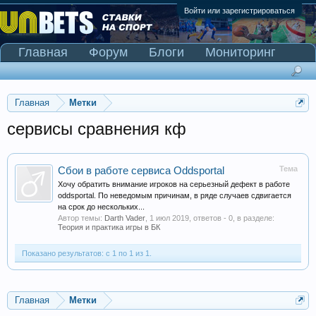
Войти или зарегистрироваться
Главная
Форум
Блоги
Мониторинг
Сканер Pinnacle
Главная
Метки
сервисы сравнения кф
Тема
Сбои в работе сервиса Oddsportal
Хочу обратить внимание игроков на серьезный дефект в работе
oddsportal. По неведомым причинам, в ряде случаев сдвигается
на срок до нескольких...
Автор темы:
Darth Vader
,
1 июл 2019
, ответов - 0, в разделе:
Теория и практика игры в БК
Показано результатов: с 1 по 1 из 1.
Главная
Метки