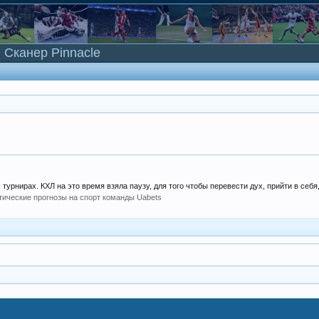
Сканер Pinnacle
урнирах. КХЛ на это время взяла паузу, для того чтобы перевести дух, прийти в себя,.
тические прогнозы на спорт команды Uabets