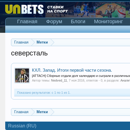
Главная
Форум
Блоги
Мониторинг
Главная
Метки
северсталь
КХЛ. Запад. Итоги первой части сезона.
[ATTACH] Сборные отдали долг календарю и сыграли в различных т
Автор темы:
Nedved_11
,
7 ноя 2016
, ответов - 0, в разделе:
Анали
Показано результатов: с 1 по 1 из 1.
Главная
Метки
Russian (RU)