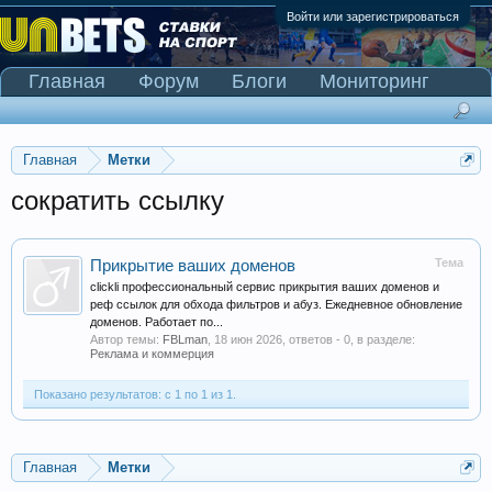
Войти или зарегистрироваться
Главная
Форум
Блоги
Мониторинг
Сканер Pinnacle
Главная
Метки
сократить ссылку
Тема
Прикрытие ваших доменов
clickli профессиональный сервис прикрытия ваших доменов и
реф ссылок для обхода фильтров и абуз. Ежедневное обновление
доменов. Работает по...
Автор темы:
FBLman
,
18 июн 2026
, ответов - 0, в разделе:
Реклама и коммерция
Показано результатов: с 1 по 1 из 1.
Главная
Метки