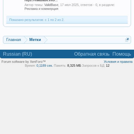
https://validbase.info/...
Автор темы:
ValidBase
,
17 июл 2025
, ответов - 0, в разделе:
Реклама и коммерция
Показано результатов: с 1 по 2 из 2.
Главная
Метки
Russian (RU)
Обратная связь
Помощь
Forum software by XenForo™
Условия и правила
Время:
0,1189 сек.
Память:
8,325 МБ
Запросов к БД:
12