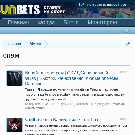
Войти или зарегистрироваться
Главная
Форум
Блоги
Мониторинг
Сканер Pinnacle
Главная
Метки
спам
Тема
Инвайт в телеграм | СКИДКА на первый
заказ | Быстро, качественно, любые объёмы |
Парсинг
Привет! Я предлагаю услуги по инвайту в Telegram, которые
помогут вам быстро и эффективно увеличить аудиторию вашей
группы. Почему именно я?...
Автор темы:
WILD13
,
1 дек 2025
, ответов - 0, в разделе:
Реклама
и коммерция
Тема
Validbase.info Валидация e-mail баз
Автоматизированный сервис валидации широкого профиля, в том
числе для спама. [img] Вопросы подключения и оплаты web: