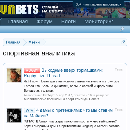
Войти или зарегистрироваться
Главная
Форум
Блоги
Мониторинг
Сканер Pinnacle
Главная
Метки
спортивная аналитика
Тема
Выходные вверх тормашками:
RUGBY
Rugby Live Thread
Right now! Новая эра в написании статей наступила и это ─ Live
Thread Era. Больше динамики, больше свежей информации;
Больше актуальных...
Автор темы:
Катберт
,
5 апр 2017
, ответов - 16, в разделе:
Аналитические прогнозы на спорт команды Uabets
Тема
4 дамы с претензиями: что мы ставим
WTA
на Майами?
[ATTACH] Атлантика, жара, пляжи или корты ─ что выбираете?
Корты выбрали 4 дамы с претензиями: Angelique Kerber Svetlana