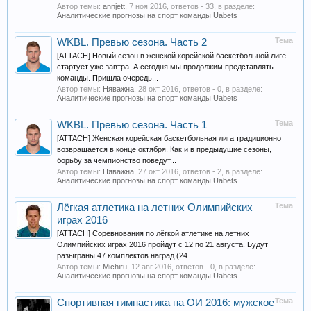
Автор темы:
annjett
,
7 ноя 2016
, ответов - 33, в разделе:
Аналитические прогнозы на спорт команды Uabets
Тема
WKBL. Превью сезона. Часть 2
[ATTACH] Новый сезон в женской корейской баскетбольной лиге
стартует уже завтра. А сегодня мы продолжим представлять
команды. Пришла очередь...
Автор темы:
Няважна
,
28 окт 2016
, ответов - 0, в разделе:
Аналитические прогнозы на спорт команды Uabets
Тема
WKBL. Превью сезона. Часть 1
[ATTACH] Женская корейская баскетбольная лига традиционно
возвращается в конце октября. Как и в предыдущие сезоны,
борьбу за чемпионство поведут...
Автор темы:
Няважна
,
27 окт 2016
, ответов - 2, в разделе:
Аналитические прогнозы на спорт команды Uabets
Тема
Лёгкая атлетика на летних Олимпийских
играх 2016
[ATTACH] Соревнования по лёгкой атлетике на летних
Олимпийских играх 2016 пройдут с 12 по 21 августа. Будут
разыграны 47 комплектов наград (24...
Автор темы:
Michiru
,
12 авг 2016
, ответов - 0, в разделе:
Аналитические прогнозы на спорт команды Uabets
Тема
Спортивная гимнастика на ОИ 2016: мужское