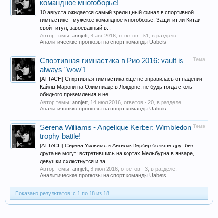
командное многоборье!
10 августа ожидается самый зрелищный финал в спортивной
гимнастике - мужское командное многоборье. Защитит ли Китай
свой титул, завоеванный в...
Автор темы:
annjett
,
3 авг 2016
, ответов - 51, в разделе:
Аналитические прогнозы на спорт команды Uabets
Тема
Спортивная гимнастика в Рио 2016: vault is
always "wow"!
[ATTACH] Спортивная гимнастика еще не оправилась от падения
Кайлы Марони на Олимпиаде в Лондоне: не будь тогда столь
обидного приземления и не...
Автор темы:
annjett
,
14 июл 2016
, ответов - 20, в разделе:
Аналитические прогнозы на спорт команды Uabets
Тема
Serena Williams - Angelique Kerber: Wimbledon
trophy battle!
[ATTACH] Серена Уильямс и Ангелик Кербер больше друг без
друга не могут: встретившись на кортах Мельбурна в январе,
девушки схлестнутся и за...
Автор темы:
annjett
,
8 июл 2016
, ответов - 3, в разделе:
Аналитические прогнозы на спорт команды Uabets
Показано результатов: с 1 по 18 из 18.