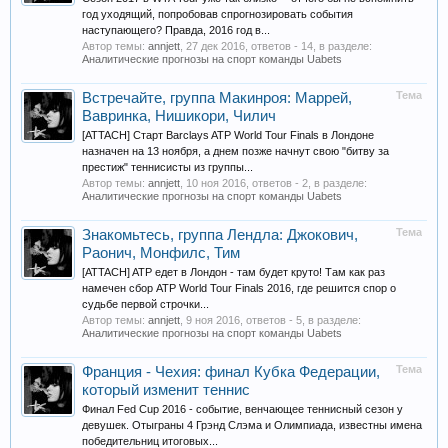
год уходящий, попробовав спрогнозировать события
наступающего? Правда, 2016 год в...
Автор темы:
annjett
,
27 дек 2016
, ответов - 14, в разделе:
Аналитические прогнозы на спорт команды Uabets
Тема
Встречайте, группа Макинроя: Маррей,
Вавринка, Нишикори, Чилич
[ATTACH] Старт Barclays ATP World Tour Finals в Лондоне
назначен на 13 ноября, а днем позже начнут свою "битву за
престиж" теннисисты из группы...
Автор темы:
annjett
,
10 ноя 2016
, ответов - 2, в разделе:
Аналитические прогнозы на спорт команды Uabets
Тема
Знакомьтесь, группа Лендла: Джокович,
Раонич, Монфилс, Тим
[ATTACH] ATP едет в Лондон - там будет круто! Там как раз
намечен сбор ATP World Tour Finals 2016, где решится спор о
судьбе первой строчки...
Автор темы:
annjett
,
9 ноя 2016
, ответов - 5, в разделе:
Аналитические прогнозы на спорт команды Uabets
Тема
Франция - Чехия: финал Кубка Федерации,
который изменит теннис
Финал Fed Cup 2016 - событие, венчающее теннисный сезон у
девушек. Отыграны 4 Грэнд Слэма и Олимпиада, известны имена
победительниц итоговых...