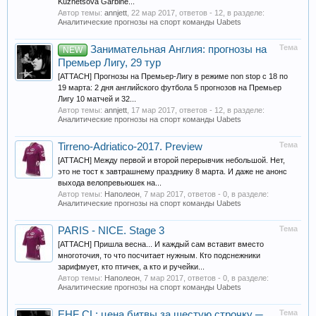
Kuznetsova Garbine...
Автор темы:
annjett
,
22 мар 2017
, ответов - 12, в разделе:
Аналитические прогнозы на спорт команды Uabets
Тема
Занимательная Англия: прогнозы на
NEW
Премьер Лигу, 29 тур
[ATTACH] Прогнозы на Премьер-Лигу в режиме non stop с 18 по
19 марта: 2 дня английского футбола 5 прогнозов на Премьер
Лигу 10 матчей и 32...
Автор темы:
annjett
,
17 мар 2017
, ответов - 12, в разделе:
Аналитические прогнозы на спорт команды Uabets
Тема
Tirreno-Adriatico-2017. Preview
[ATTACH] Между первой и второй перерывчик небольшой. Нет,
это не тост к завтрашнему празднику 8 марта. И даже не анонс
выхода велопревьюшек на...
Автор темы:
Наполеон
,
7 мар 2017
, ответов - 0, в разделе:
Аналитические прогнозы на спорт команды Uabets
Тема
PARIS - NICE. Stage 3
[ATTACH] Пришла весна... И каждый сам вставит вместо
многоточия, то что посчитает нужным. Кто подснежники
зарифмует, кто птичек, а кто и ручейки...
Автор темы:
Наполеон
,
7 мар 2017
, ответов - 0, в разделе:
Аналитические прогнозы на спорт команды Uabets
Тема
EHF CL: цена битвы за шестую строчку ─