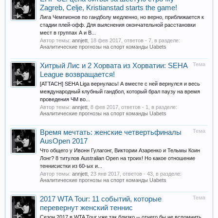
Zagreb, Celje, Kristianstad starts the game!
Лига Чемпионов по гандболу медленно, но верно, приближается к
стадии плей-офф. Для выяснения окончательной расстановки
мест в группах А и В...
Автор темы:
annjett
,
18 фев 2017
, ответов - 7, в разделе:
Аналитические прогнозы на спорт команды Uabets
Тема
Хитрый Лис и 2 Хорвата из Хорватии: SEHA
League возвращается!
[ATTACH] SEHA Liga вернулась! А вместе с ней вернулся и весь
международный клубный гандбол, который брал паузу на время
проведения ЧМ во...
Автор темы:
annjett
,
8 фев 2017
, ответов - 1, в разделе:
Аналитические прогнозы на спорт команды Uabets
Тема
Время мечтать: женские четвертьфиналы
AusOpen 2017
Что общего у Ивонн Гулагонг, Виктории Азаренко и Тельмы Коин
Лонг? 8 титулов Australian Open на троих! Но какое отношение
теннисистки из 60-ых и...
Автор темы:
annjett
,
23 янв 2017
, ответов - 43, в разделе:
Аналитические прогнозы на спорт команды Uabets
Тема
2017 WTA Tour: 11 событий, которые
перевернут женский теннис
Сезон 2017 в WTA Tour уже так близко ─ отчего бы не вспомнить