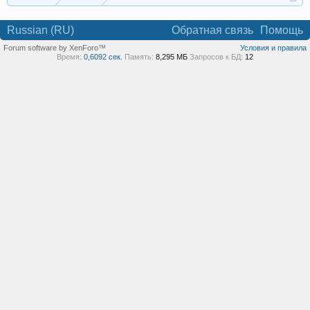
Russian (RU)
Обратная связь
Помощь
Forum software by XenForo™
Условия и правила
Время:
0,6092 сек.
Память:
8,295 МБ
Запросов к БД:
12