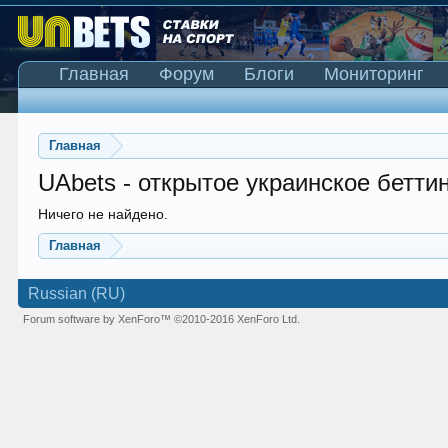
Главная
Форум
Блоги
Мониторинг
Главная
UAbets - открытое украинское бетти
Ничего не найдено.
Главная
Russian (RU)
Forum software by XenForo™
©2010-2016 XenForo Ltd.