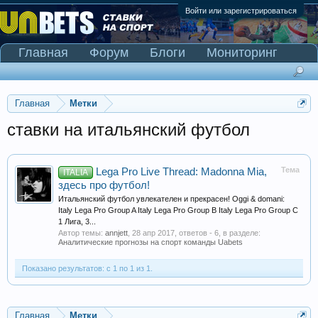
Войти или зарегистрироваться
Главная
Форум
Блоги
Мониторинг
Сканер Pinnacle
Главная
Метки
ставки на итальянский футбол
Тема
Lega Pro Live Thread: Madonna Mia,
ITALIA
здесь про футбол!
Итальянский футбол увлекателен и прекрасен! Oggi & domani:
Italy Lega Pro Group A Italy Lega Pro Group B Italy Lega Pro Group C
1 Лига, 3...
Автор темы:
annjett
,
28 апр 2017
, ответов - 6, в разделе:
Аналитические прогнозы на спорт команды Uabets
Показано результатов: с 1 по 1 из 1.
Главная
Метки