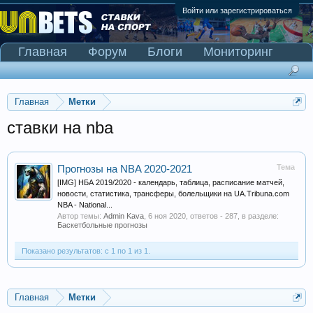
Войти или зарегистрироваться
Главная
Форум
Блоги
Мониторинг
Сканер Pinnacle
Главная
Метки
ставки на nba
Тема
Прогнозы на NBA 2020-2021
[IMG] НБА 2019/2020 - календарь, таблица, расписание матчей,
новости, статистика, трансферы, болельщики на UA.Tribuna.com
NBA - National...
Автор темы:
Admin Kava
,
6 ноя 2020
, ответов - 287, в разделе:
Баскетбольные прогнозы
Показано результатов: с 1 по 1 из 1.
Главная
Метки