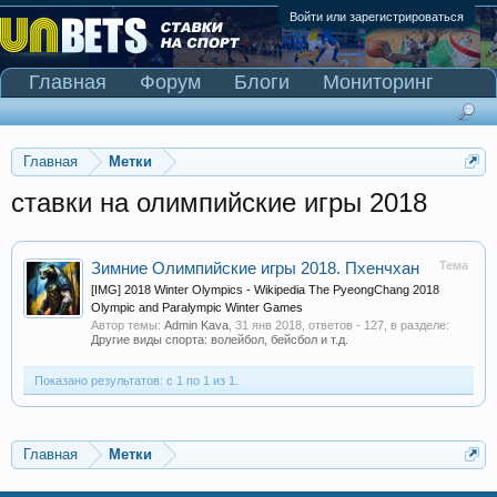
Войти или зарегистрироваться
Главная
Форум
Блоги
Мониторинг
Сканер Pinnacle
Главная
Метки
ставки на олимпийские игры 2018
Тема
Зимние Олимпийские игры 2018. Пхенчхан
[IMG] 2018 Winter Olympics - Wikipedia The PyeongChang 2018
Olympic and Paralympic Winter Games
Автор темы:
Admin Kava
,
31 янв 2018
, ответов - 127, в разделе:
Другие виды спорта: волейбол, бейсбол и т.д.
Показано результатов: с 1 по 1 из 1.
Главная
Метки