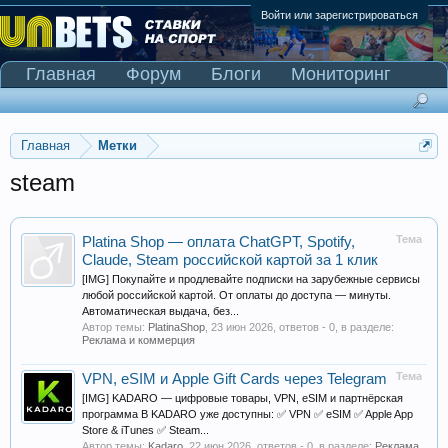
Войти или зарегистрироваться
Главная
Форум
Блоги
Мониторинг
Сканер Pinnacle
Главная
Метки
steam
Тема
Platina Shop — оплата ChatGPT, Spotify,
Claude, Steam российской картой за 1 клик
[IMG] Покупайте и продлевайте подписки на зарубежные сервисы
любой российской картой. От оплаты до доступа — минуты.
Автоматическая выдача, без...
Автор темы:
PlatinaShop
,
23 июн 2026
, ответов - 0, в разделе:
Реклама и коммерция
Тема
VPN, eSIM и Apple Gift Cards через Telegram
[IMG] KADARO — цифровые товары, VPN, eSIM и партнёрская
программа В KADARO уже доступны: ✅ VPN ✅ eSIM ✅ Apple App
Store & iTunes ✅ Steam...
Автор темы:
Kadaro
,
22 июн 2026
, ответов - 0, в разделе:
Реклама