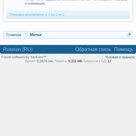
и коммерция
Показано результатов: с 1 по 2 из 2.
Главная
Метки
Russian (RU)
Обратная связь
Помощь
Forum software by XenForo™
Условия и правила
Время:
0,1874 сек.
Память:
8,331 МБ
Запросов к БД:
12