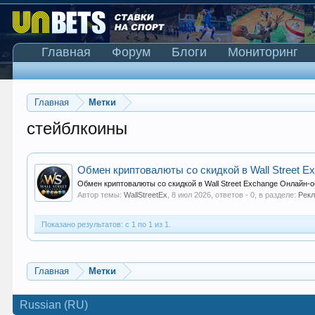
Главная
Форум
Блоги
Мониторинг
Главная
Метки
стейблкоины
Обмен криптовалюты со скидкой в Wall Street E
Обмен криптовалюты со скидкой в Wall Street Exchange Онлайн-об
Автор темы:
WallStreetEx
,
8 июл 2026
, ответов - 0, в разделе:
Рек
Показано результатов: с 1 по 1 из 1.
Главная
Метки
Russian (RU)