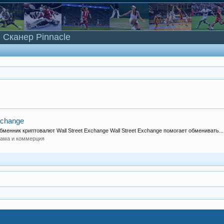
Сканер Pinnacle
xchange
менник криптовалют Wall Street Exchange Wall Street Exchange помогает обменивать...
лама и коммерция