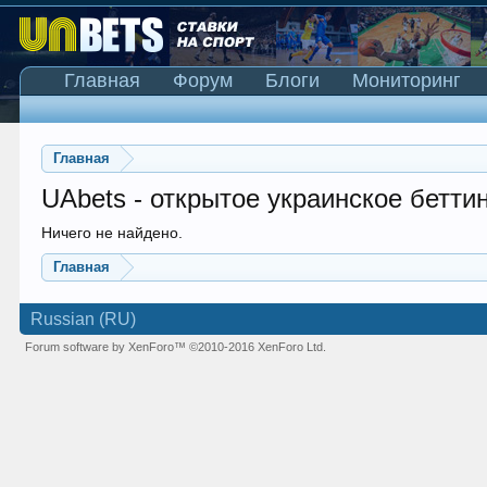
Главная
Форум
Блоги
Мониторинг
Главная
UAbets - открытое украинское бетти
Ничего не найдено.
Главная
Russian (RU)
Forum software by XenForo™
©2010-2016 XenForo Ltd.