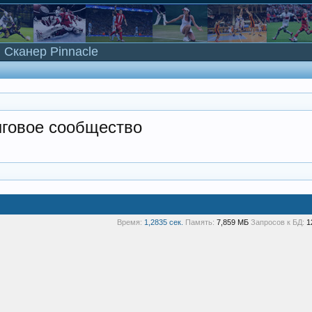
Сканер Pinnacle
нговое сообщество
Время:
1,2835 сек.
Память:
7,859 МБ
Запросов к БД:
1