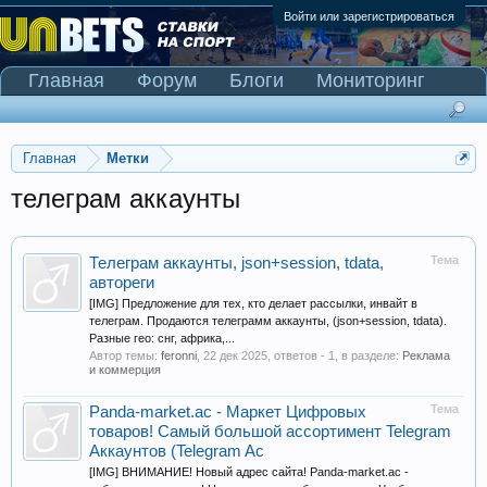
Войти или зарегистрироваться
Главная
Форум
Блоги
Мониторинг
Сканер Pinnacle
Главная
Метки
телеграм аккаунты
Тема
Телеграм аккаунты, json+session, tdata,
автореги
[IMG] Предложение для тех, кто делает рассылки, инвайт в
телеграм. Продаются телеграмм аккаунты, (json+session, tdata).
Разные гео: снг, африка,...
Автор темы:
feronni
,
22 дек 2025
, ответов - 1, в разделе:
Реклама
и коммерция
Тема
Panda-market.ac - Маркет Цифровых
товаров! Самый большой ассортимент Telegram
Аккаунтов (Telegram Ac
[IMG] ВНИМАНИЕ! Новый адрес сайта! Panda-market.ac -