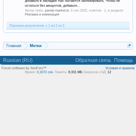
добавьте в закладки! Нас пытаются заблокировать. Чтобы не
остаться без аккаунтов, добавьте...
Автор темы:
panda-market.io
,
5 сен 2025
, ответов - 1, в разделе:
Реклама и коммерция
Показано результатов: с 1 по 2 из 2.
Главная
Метки
Russian (RU)
Обратная связь
Помощь
Forum software by XenForo™
Условия и правила
Время:
0,1072 сек.
Память:
8,331 МБ
Запросов к БД:
12