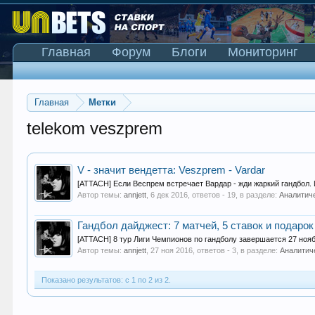
Главная
Форум
Блоги
Мониторинг
Главная
Метки
telekom veszprem
V - значит вендетта: Veszprem - Vardar
[ATTACH] Если Веспрем встречает Вардар - жди жаркий гандбол. И
Автор темы:
annjett
,
6 дек 2016
, ответов - 19, в разделе:
Аналитич
Гандбол дайджест: 7 матчей, 5 ставок и подаро
[ATTACH] 8 тур Лиги Чемпионов по гандболу завершается 27 нояб
Автор темы:
annjett
,
27 ноя 2016
, ответов - 3, в разделе:
Аналитич
Показано результатов: с 1 по 2 из 2.