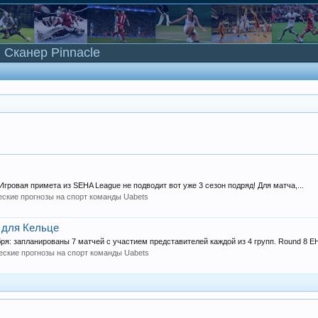
Сканер Pinnacle
гровая примета из SEHA League не подводит вот уже 3 сезон подряд! Для матча,...
еские прогнозы на спорт команды Uabets
к для Кельце
ря: запланированы 7 матчей с участием представителей каждой из 4 групп. Round 8 EH
еские прогнозы на спорт команды Uabets