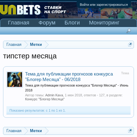
Войти или зарегистрироваться
Главная
Форум
Блоги
Мониторинг
Сканер Pinnacle
Главная
Метки
типстер месяца
Тема
Тема для публикации прогнозов конкурса
"Блогер Месяца" - 06/2018
Тема для публикации прогнозов конкурса "Блогер Месяца" - Июнь
2018
Автор темы:
Admin Kava
,
1 июн 2018
, ответов - 127, в разделе:
Конкурс "Блогер Месяца"
Показано результатов: с 1 по 1 из 1.
Главная
Метки