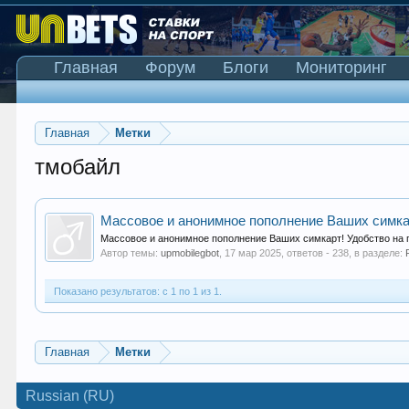
Главная
Форум
Блоги
Мониторинг
Главная
Метки
тмобайл
Массовое и анонимное пополнение Ваших симка
Массовое и анонимное пополнение Ваших симкарт! Удобство на п
Автор темы:
upmobilegbot
,
17 мар 2025
, ответов - 238, в разделе:
Показано результатов: с 1 по 1 из 1.
Главная
Метки
Russian (RU)