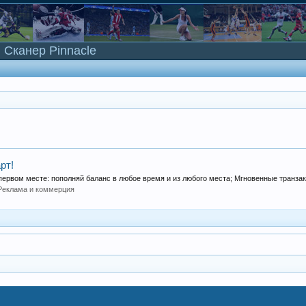
Сканер Pinnacle
рт!
ервом месте: пополняй баланс в любое время и из любого места; Мгновенные транзакц
Реклама и коммерция