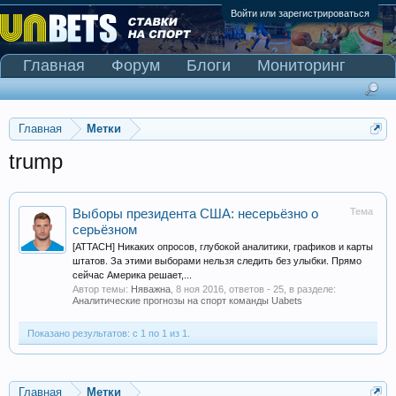
Войти или зарегистрироваться
Главная
Форум
Блоги
Мониторинг
Сканер Pinnacle
Главная
Метки
trump
Тема
Выборы президента США: несерьёзно о
серьёзном
[ATTACH] Никаких опросов, глубокой аналитики, графиков и карты
штатов. За этими выборами нельзя следить без улыбки. Прямо
сейчас Америка решает,...
Автор темы:
Няважна
,
8 ноя 2016
, ответов - 25, в разделе:
Аналитические прогнозы на спорт команды Uabets
Показано результатов: с 1 по 1 из 1.
Главная
Метки