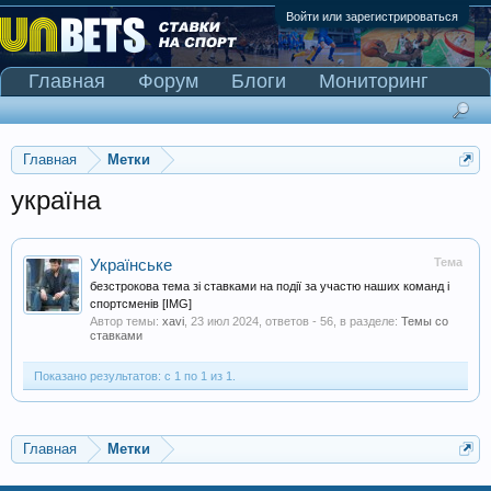
Войти или зарегистрироваться
Главная
Форум
Блоги
Мониторинг
Сканер Pinnacle
Главная
Метки
україна
Тема
Українське
безстрокова тема зі ставками на події за участю наших команд і
спортсменів [IMG]
Автор темы:
xavi
,
23 июл 2024
, ответов - 56, в разделе:
Темы со
ставками
Показано результатов: с 1 по 1 из 1.
Главная
Метки