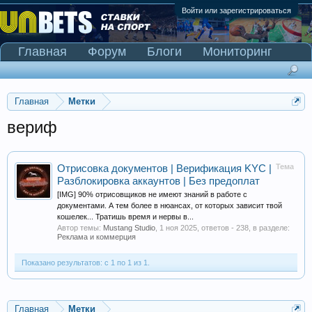
Войти или зарегистрироваться
Главная
Форум
Блоги
Мониторинг
Сканер Pinnacle
Главная
Метки
вериф
Тема
Отрисовка документов | Верификация KYC |
Разблокировка аккаунтов | Без предоплат
[IMG] 90% отрисовщиков не имеют знаний в работе с
документами. А тем более в нюансах, от которых зависит твой
кошелек... Тратишь время и нервы в...
Автор темы:
Mustang Studio
,
1 ноя 2025
, ответов - 238, в разделе:
Реклама и коммерция
Показано результатов: с 1 по 1 из 1.
Главная
Метки