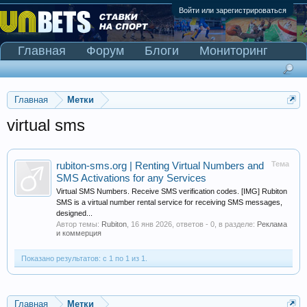
Войти или зарегистрироваться
Главная
Форум
Блоги
Мониторинг
Сканер Pinnacle
Главная
Метки
virtual sms
Тема
rubiton-sms.org | Renting Virtual Numbers and
SMS Activations for any Services
Virtual SMS Numbers. Receive SMS verification codes. [IMG] Rubiton
SMS is a virtual number rental service for receiving SMS messages,
designed...
Автор темы:
Rubiton
,
16 янв 2026
, ответов - 0, в разделе:
Реклама
и коммерция
Показано результатов: с 1 по 1 из 1.
Главная
Метки