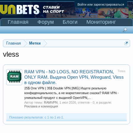
Войти или зарегистрироваться
Главная
Форум
Блоги
Мониторинг
Сканер Pinnacle
Главная
Метки
vless
Тема
RAM VPN - NO LOGS, NO REGISTRATION,
ONLY RAM. Выдача Open VPN, Wireguard, Vless
в одном файле.
25$ One VPN | 35$ Double VPN [IMG] Ищете реальную
конфиденциальность, а не маркетинговые сказки? RAM VPN -
уникальный продукт с выдачей OpenVPN,...
Автор темы:
RAMVPN
,
1 июл 2026
, ответов - 0, в разделе:
Реклама и коммерция
Показано результатов: с 1 по 1 из 1.