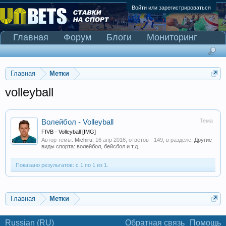
Войти или зарегистрироваться
Главная
Форум
Блоги
Мониторинг
Сканер Pinnacle
Главная
Метки
volleyball
Тема
Волейбол - Volleyball
FIVB - Volleyball [IMG]
Автор темы:
Michiru
,
16 апр 2016
, ответов - 149, в разделе:
Другие
виды спорта: волейбол, бейсбол и т.д.
Показано результатов: с 1 по 1 из 1.
Главная
Метки
Russian (RU)
Обратная связь
Помощь