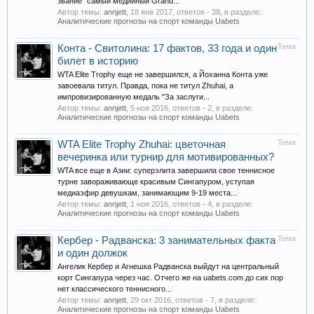
звание "самый медийный Grand...
Автор темы:
annjett
,
18 янв 2017
, ответов - 38, в разделе:
Аналитические прогнозы на спорт команды Uabets
Тема
Конта - Свитолина: 17 фактов, 33 года и один
билет в историю
WTA Elite Trophy еще не завершился, а Йоханна Конта уже
завоевала титул. Правда, пока не титул Zhuhai, а
импровизированную медаль "За заслуги...
Автор темы:
annjett
,
5 ноя 2016
, ответов - 2, в разделе:
Аналитические прогнозы на спорт команды Uabets
Тема
WTA Elite Trophy Zhuhai: цветочная
вечеринка или турнир для мотивированных?
WTA все еще в Азии: суперэлита завершила свое теннисное
турне завораживающе красивым Сингапуром, уступая
медиаэфир девушкам, занимающим 9-19 места...
Автор темы:
annjett
,
1 ноя 2016
, ответов - 4, в разделе:
Аналитические прогнозы на спорт команды Uabets
Тема
Кербер - Радванска: 3 занимательных факта
и один должок
Ангелик Кербер и Агнешка Радванска выйдут на центральный
корт Сингапура через час. Отчего же на uabets.com до сих пор
нет классического теннисного...
Автор темы:
annjett
,
29 окт 2016
, ответов - 7, в разделе:
Аналитические прогнозы на спорт команды Uabets