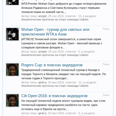
WTA Premier Wuhan Open добрался до стадии четвертьфиналов:
Агнешка Радванска и Светлана Кузнецова станут первыми
теннисистками из нижней части,...
Автор темы:
annjett
,
29 сен 2016
, ответов - 15, в разделе:
Аналитические прогнозы на спорт команды Uabets
Тема
Wuhan Open - турнир для смелых или
приключения WTA в Азии
[ATTACH] Теннисный сезон завершается, а азиатская серия
турниров в самом разгаре. Wuhan Open - женский премьер с
солидным призовым фондом в...
Автор темы:
annjett
,
25 сен 2016
, ответов - 5, в разделе:
Аналитические прогнозы на спорт команды Uabets
Тема
Rogers Cup: в поисках андердогов
Традиционный совмещенный теннисный турнир в Канаде в
городах Торонто и Монрель ожидает нас на текущей неделе. По
четным годам в Торонто проходит...
Автор темы:
givitca
,
25 июл 2016
, ответов - 12, в разделе:
Аналитические прогнозы на спорт команды Uabets
Тема
Citi Open-2016: в поисках андердогов
На текущей теннисной неделе много турниров видим, при этом
теннисный караван традиционно разбился на части: одни
остались еще в Европе на грунте,...
Автор темы:
givitca
,
19 июл 2016
, ответов - 5, в разделе: