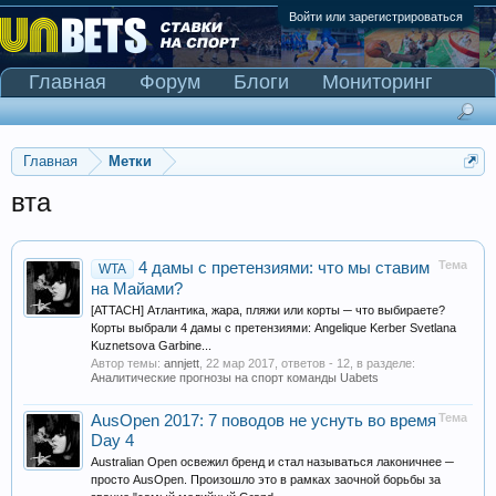
Войти или зарегистрироваться
Главная
Форум
Блоги
Мониторинг
Сканер Pinnacle
Главная
Метки
вта
Тема
4 дамы с претензиями: что мы ставим
WTA
на Майами?
[ATTACH] Атлантика, жара, пляжи или корты ─ что выбираете?
Корты выбрали 4 дамы с претензиями: Angelique Kerber Svetlana
Kuznetsova Garbine...
Автор темы:
annjett
,
22 мар 2017
, ответов - 12, в разделе:
Аналитические прогнозы на спорт команды Uabets
Тема
AusOpen 2017: 7 поводов не уснуть во время
Day 4
Australian Open освежил бренд и стал называться лаконичнее ─
просто AusOpen. Произошло это в рамках заочной борьбы за