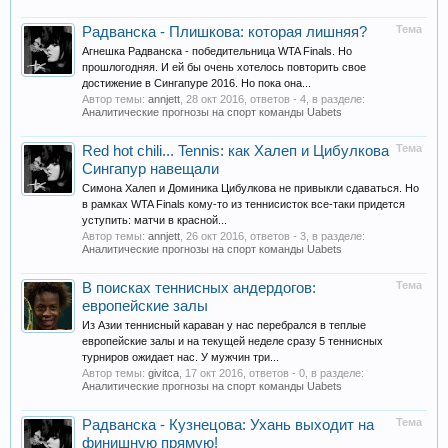
Тема
Радванска - Плишкова: которая лишняя?
Агнешка Радванска - победительница WTA Finals. Но
прошлогодняя. И ей бы очень хотелось повторить свое
достижение в Сингапуре 2016. Но пока она...
Автор темы:
annjett
,
28 окт 2016
, ответов - 4, в разделе:
Аналитические прогнозы на спорт команды Uabets
Тема
Red hot chili... Tennis: как Халеп и Цибулкова
Сингапур навещали
Симона Халеп и Доминика Цибулкова не привыкли сдаваться. Но
в рамках WTA Finals кому-то из теннисисток все-таки придется
уступить: матчи в красной...
Автор темы:
annjett
,
26 окт 2016
, ответов - 3, в разделе:
Аналитические прогнозы на спорт команды Uabets
Тема
В поисках теннисных андердогов:
европейские залы
Из Азии теннисный караван у нас перебрался в теплые
европейские залы и на текущей неделе сразу 5 теннисных
турниров ожидает нас. У мужчин три...
Автор темы:
givitca
,
17 окт 2016
, ответов - 0, в разделе:
Аналитические прогнозы на спорт команды Uabets
Тема
Радванска - Кузнецова: Ухань выходит на
финишную прямую!