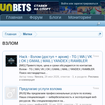
Войти или зарегистрироваться
Главная
Форум
Блоги
Мониторинг
Сканер Pinnacle
Главная
Метки
взлом
Тема
Hack - Взлом (доступ + архив) - TG | WA | VK
| OK | GMAIL | MAIL | YANDEX | RAMBLER
[IMG] Приветствую, цена и сроки обсуждаются по контактам.
Взлом - TG | WA | VK | OK | GMAIL | MAIL | YANDEX | RAMBLER.
Поиск нестандартных...
Автор темы:
Nexora
,
28 июл 2026
, ответов - 3, в разделе:
Реклама
и коммерция
Тема
Предлагаю услуги взлома
[RUS] Мы предлагаем профессиональные услуги по взлому.
Наша специализация — кибербезопасность и эксплуатация веб-
ресурсов. Мы специализируемся на...
Автор темы:
gpdhack00
,
20 авг 2025
, ответов - 31, в разделе: