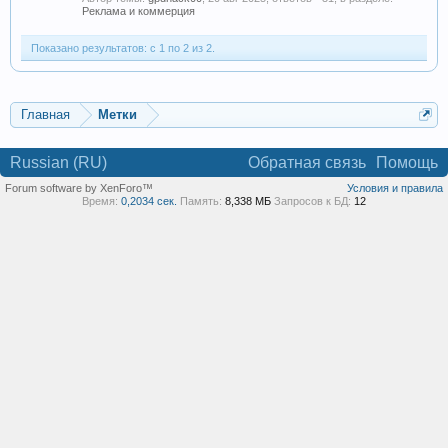
Реклама и коммерция
Показано результатов: с 1 по 2 из 2.
Главная
Метки
Russian (RU)
Обратная связь
Помощь
Forum software by XenForo™
Условия и правила
Время:
0,2034 сек.
Память:
8,338 МБ
Запросов к БД:
12