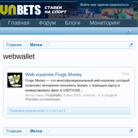
Войти или зарегистрироваться
Главная
Форум
Блоги
Мониторинг
Сканер Pinnacle
Главная
Метки
webwallet
Тема
Web кошелек Frogs Money
Frogs Money — это многофункциональный web-кошелек, который
позволяет мгновенно пополнять баланс с помощью карты и
конвертировать фиат в USDT/USD...
Автор темы:
FrogWallet
,
8 июл 2025
, ответов - 0, в разделе:
Реклама и коммерция
Показано результатов: с 1 по 1 из 1.
Главная
Метки