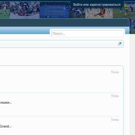
Войти или зарегистрироваться
Тема
Тема
сными...
Тема
rand...