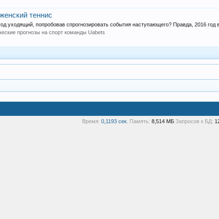
 женский теннис
 год уходящий, попробовав спрогнозировать события наступающего? Правда, 2016 год в
ческие прогнозы на спорт команды Uabets
Время:
0,1193 сек.
Память:
8,514 МБ
Запросов к БД:
1