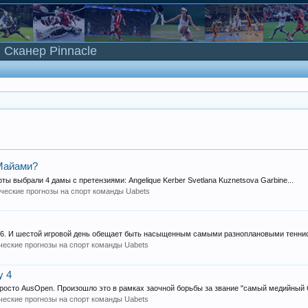
Сканер Pinnacle
 Майами?
ты выбрали 4 дамы с претензиями: Angelique Kerber Svetlana Kuznetsova Garbine...
ческие прогнозы на спорт команды Uabets
t16. И шестой игровой день обещает быть насыщенным самыми разноплановыми тенни
ческие прогнозы на спорт команды Uabets
y 4
просто AusOpen. Произошло это в рамках заочной борьбы за звание "самый медийный G
ческие прогнозы на спорт команды Uabets