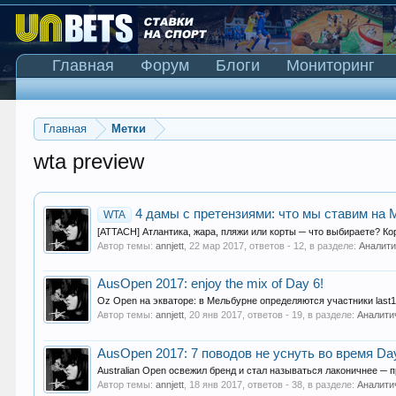
Главная
Форум
Блоги
Мониторинг
Главная
Метки
wta preview
4 дамы с претензиями: что мы ставим на
WTA
[ATTACH] Атлантика, жара, пляжи или корты ─ что выбираете? Кор
Автор темы:
annjett
,
22 мар 2017
, ответов - 12, в разделе:
Аналити
AusOpen 2017: enjoy the mix of Day 6!
Oz Open на экваторе: в Мельбурне определяются участники las
Автор темы:
annjett
,
20 янв 2017
, ответов - 19, в разделе:
Аналити
AusOpen 2017: 7 поводов не уснуть во время Da
Australian Open освежил бренд и стал называться лаконичнее ─ 
Автор темы:
annjett
,
18 янв 2017
, ответов - 38, в разделе:
Аналити