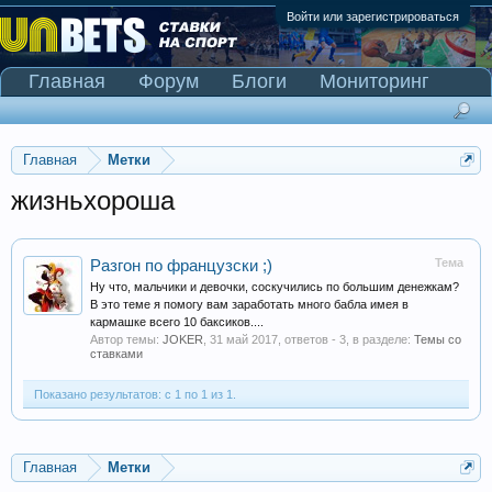
Войти или зарегистрироваться
Главная
Форум
Блоги
Мониторинг
Сканер Pinnacle
Главная
Метки
жизньхороша
Тема
Разгон по французски ;)
Ну что, мальчики и девочки, соскучились по большим денежкам?
В это теме я помогу вам заработать много бабла имея в
кармашке всего 10 баксиков....
Автор темы:
JOKER
,
31 май 2017
, ответов - 3, в разделе:
Темы со
ставками
Показано результатов: с 1 по 1 из 1.
Главная
Метки