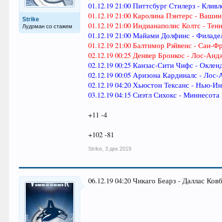
01.12.19 21:00 Питтсбург Стилерз - Кливл
01.12.19 21:00 Каролина Пэнтерс - Вашинг
Strike
01.12.19 21:00 Индианаполис Колтс - Тенн
Лудоман со стажем
01.12.19 21:00 Майами Долфинс - Филадел
01.12.19 21:00 Балтимор Рэйвенс - Сан-Фр
02.12.19 00:25 Денвер Бронкос - Лос-Ан
02.12.19 00:25 Канзас-Сити Чифс - Окленд
02.12.19 00:05 Аризона Кардиналс - Лос-
02.12.19 04:20 Хьюстон Тексанс - Нью-И
03.12.19 04:15 Сиэтл Сихокс - Миннесота 
+11 -4
+102 -81
Strike
,
3 дек 2019
06.12.19 04:20 Чикаго Беарз - Даллас Ков