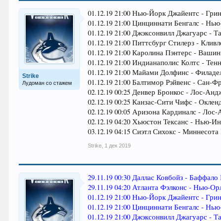
01.12.19 21:00 Нью-Йорк Джайентс - Грин
01.12.19 21:00 Цинциннати Бенгалс - Нь
01.12.19 21:00 Джэксонвилл Джагуарс - Т
01.12.19 21:00 Питтсбург Стилерз - Кливл
01.12.19 21:00 Каролина Пэнтерс - Вашинг
01.12.19 21:00 Индианаполис Колтс - Тенн
01.12.19 21:00 Майами Долфинс - Филадел
Strike
01.12.19 21:00 Балтимор Рэйвенс - Сан-Фр
Лудоман со стажем
02.12.19 00:25 Денвер Бронкос - Лос-Ан
02.12.19 00:25 Канзас-Сити Чифс - Окленд
02.12.19 00:05 Аризона Кардиналс - Лос-
02.12.19 04:20 Хьюстон Тексанс - Нью-И
03.12.19 04:15 Сиэтл Сихокс - Миннесота 
Strike
,
1 дек 2019
29.11.19 00:30 Даллас Ковбойз - Баффало 
29.11.19 04:20 Атланта Фэлконс - Нью-Орл
01.12.19 21:00 Нью-Йорк Джайентс - Грин
01.12.19 21:00 Цинциннати Бенгалс - Нь
01.12.19 21:00 Джэксонвилл Джагуарс - Т