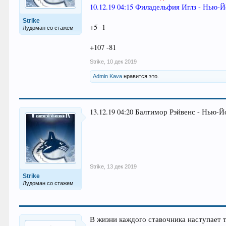
10.12.19 04:15 Филадельфия Иглз - Нью
Strike
+5 -1
Лудоман со стажем
+107 -81
Strike
,
10 дек 2019
Admin Kava
нравится это.
13.12.19 04:20 Балтимор Рэйвенс - Нью-Йо
Strike
,
13 дек 2019
Strike
Лудоман со стажем
В жизни каждого ставочника наступает т