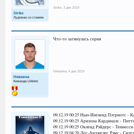
Strike
,
3 дек 2019
Strike
Лудоман со стажем
Что-то затянулась серия
Няважна
,
4 дек 2019
Няважна
Команда UAbets
09.12.19 00:25 Нью-Ингленд Пэтриотс - К
09.12.19 00:25 Аризона Кардиналс - Питт
09.12.19 00:25 Окленд Рэйдерс - Теннесси 
09.12.19 04:20 Лос-Анджелес Рэмс - Сиэтл