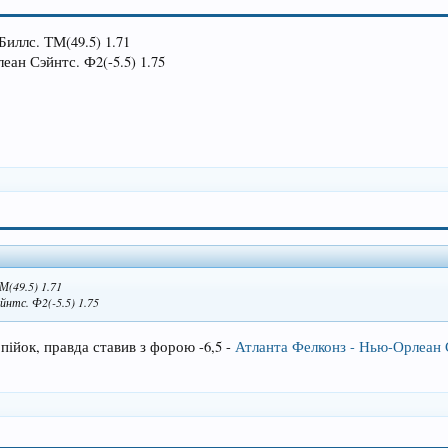
Биллс. ТМ(49.5) 1.71
еан Сэйнтс. Ф2(-5.5) 1.75
М(49.5) 1.71
йнтс. Ф2(-5.5) 1.75
пійок, правда ставив з форою -6,5 -
Атланта Фелконз - Нью-Орлеан 