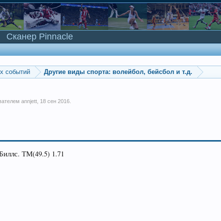
Сканер Pinnacle
ых событий
Другие виды спорта: волейбол, бейсбол и т.д.
ователем
annjett
,
18 сен 2016
.
Биллс. ТМ(49.5) 1.71