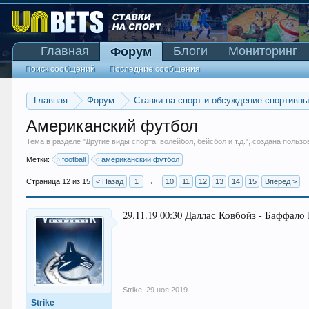
Главная
Блоги
Мониторинг
Форум
Поиск сообщений
Последние сообщения
Главная
Форум
Ставки на спорт и обсуждение спортивн
Американский футбол
Тема в разделе "
Другие виды спорта: волейбол, бейсбол и т.д.
", создана польз
Метки:
football
американский футбол
Страница 12 из 15
< Назад
1
←
10
11
12
13
14
15
Вперёд >
29.11.19 00:30 Даллас Ковбойз - Баффало 
Strike
,
29 ноя 2019
Strike