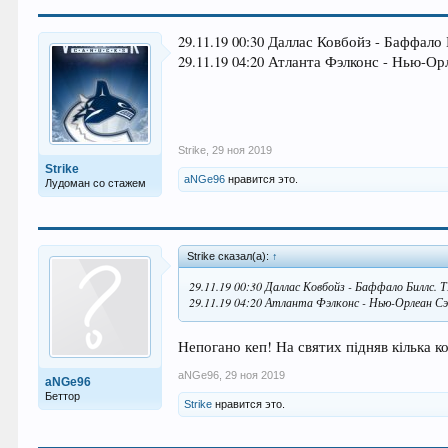
29.11.19 00:30 Даллас Ковбойз - Баффало 
29.11.19 04:20 Атланта Фэлконс - Нью-Орл
Strike
,
29 ноя 2019
Strike
aNGe96
нравится это.
Лудоман со стажем
Strike сказал(а):
↑
29.11.19 00:30 Даллас Ковбойз - Баффало Биллс. Т
29.11.19 04:20 Атланта Фэлконс - Нью-Орлеан Сэ
Непогано кеп! На святих підняв кілька ко
aNGe96
,
29 ноя 2019
aNGe96
Беттор
Strike
нравится это.