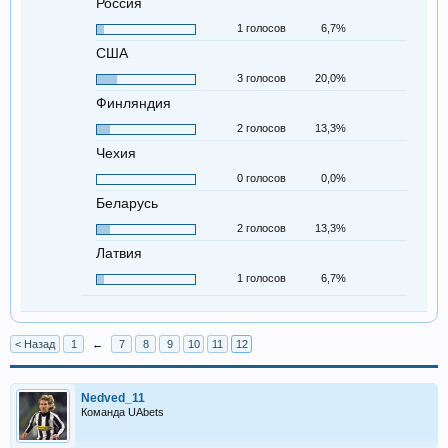
Россия
1 голосов
6,7%
США
3 голосов
20,0%
Финляндия
2 голосов
13,3%
Чехия
0 голосов
0,0%
Беларусь
2 голосов
13,3%
Латвия
1 голосов
6,7%
< Назад
1
←
7
8
9
10
11
12
Nedved_11
Команда UAbets