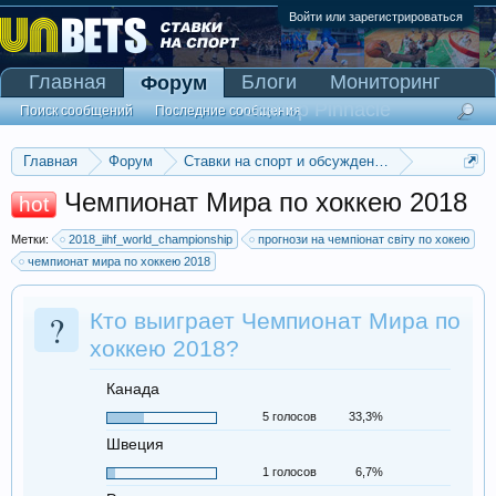
Войти или зарегистрироваться
Главная
Блоги
Мониторинг
Форум
Сканер Pinnacle
Поиск сообщений
Последние сообщения
Главная
Форум
Ставки на спорт и обсуждение спортивных со
Ставки на хоккей
Чемпионат Мира по хоккею 2018
hot
Метки:
2018_iihf_world_championship
прогнози на чемпіонат світу по хокею
чемпионат мира по хоккею 2018
?
Кто выиграет Чемпионат Мира по
хоккею 2018?
Канада
5 голосов
33,3%
Швеция
1 голосов
6,7%