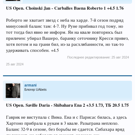
US Open. Choinski Jan - Carballes Baena Roberto 1 +4.5 1.76
Роберто не хватает звезд с неба на харде. 7-й сезон подряд
минусовой баланс там: 4-7. Ну Руне прибивал год тому, но
тот тогда бил явно не информ. Ян на квале повторюсь был
приличен: убирал Вашеро, баранку сеточнику Кресси привез,
хотя потом и на грани бил, из-за расхлябанности, но так-то
удерживать способен. +4.5
Последнее редактирование:
25 авг 2024
25 авг 2024
armani
Блогер UAbets
US Open. Saville Daria - Shibahara Ena 2 +3.5 1.73, ТБ 20.5 1.75
Гаврик не виступала с Вима. Ена и с Парисас билась, а здесь
Хартоно прибрала к рукам в 3 квале. Разыграна неплохо.
Баланс 32-9 в сезоне, без борьбы не сдается. Сибахара вряд