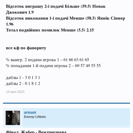
Відсоток виграшу 2-ї подачі Більше (59.5) Новак
Джокович 1.9
Відсоток виконання 1-ї подачі Менше (58.5) Яннік Сіннер
1.96
Тотал подвійних помилок Менше (5.5) 2.15
все кф по фавориту
% выигр. 2 подачи игрока 1 – 61 66 63 61 65
% попадания 1-й подачи игрока 2 – 69 57 49 55 55
даблы 1 - 3 0 1 3 1
даблы 2 - 0 1 8 1 2
14 июл 2023
armani
Блогер UAbets
Фінал. Жабер - Вондроушова