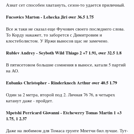
Азиат сет способен хватануть, сезон-то удается приличный.
Fucsovics Marton - Lehecka Jiri over 36.5 1.75
Все ж таки не сказал еще Фучович своего последнего слова.
То Корду накажет, то заборется с Димитровим и
клостеболистом. У Иржи выносов щас не замечено.
Rublev Andrey - Seyboth Wild Thiago 2 +7 1.91, over 32.5 1.8
В пятисетовом большие сомнения в выносе, катали 5 партий
на АО.
Eubanks Christopher - Rinderknech Arthur over 40.5 1.79
Один за 2 метра, второй под 2. Личная 76 76, в четырех
катанут даже - пройдет.
Mpetshi Perricard Giovanni - Etcheverry Tomas Martin 1 +3
1.75, 1 2.37
Даже на любимом для Томаса грунте Мпетчи бил лучше. Тут-