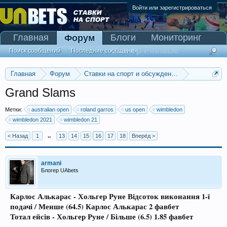
Войти или зарегистрироваться
Главная
Блоги
Мониторинг
Форум
Сканер Pinnacle
Поиск сообщений
Последние сообщения
Главная
Форум
Ставки на спорт и обсуждение спортивных со
Обсуждение ставок на теннис
Grand Slams
Метки:
australian open
roland garros
us open
wimbledon
wimbledon 2021
wimbledon 21
< Назад
1
←
13
14
15
16
17
18
Вперёд >
armani
Блогер UAbets
Карлос Алькарас - Хольгер Руне
Відсоток виконання 1-ї
подачі / Менше (64.5) Карлос Алькарас 2 фавбет
Тотал ейсів - Хольгер Руне / Більше (6.5) 1.85 фавбет