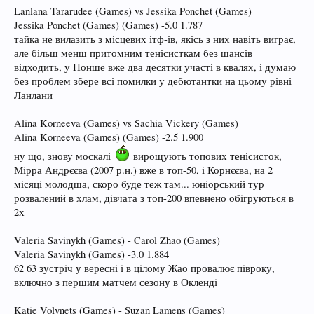
Lanlana Tararudee (Games) vs Jessika Ponchet (Games)
Jessika Ponchet (Games) (Games) -5.0 1.787
тайка не вилазить з місцевих ітф-ів, якісь з них навіть виграє,
але більш менш притомним тенісисткам без шансів
відходить, у Понше вже два десятки участі в квалях, і думаю
без проблем збере всі помилки у дебютантки на цьому рівні
Ланлани
Alina Korneeva (Games) vs Sachia Vickery (Games)
Alina Korneeva (Games) (Games) -2.5 1.900
ну що, знову москалі
вирощують топових тенісисток,
Мірра Андрєєва (2007 р.н.) вже в топ-50, і Корнєєва, на 2
місяці молодша, скоро буде теж там... юніорський тур
розвалений в хлам, дівчата з топ-200 впевнено обігруються в
2х
Valeria Savinykh (Games) - Carol Zhao (Games)
Valeria Savinykh (Games) -3.0 1.884
62 63 зустріч у вересні і в цілому Жао провалює півроку,
включно з першим матчем сезону в Окленді
Katie Volynets (Games) - Suzan Lamens (Games)