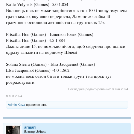
Katie Volynets (Games) -5.0 1.854
Волинець ніяк не може закріпитися в топ-100 і знову змушена
грати квалю, яку явно переросла, Ламенс ж слабка itf-
гравчиня з основною активністю на грунтових 25к
Priscilla Hon (Games) - Emerson Jones (Games)
Priscilla Hon (Games) -4.5 1.884
Джонс лише 15, не помічаю нічого, щоб свідчило про шанси
одразу запалити на першому Шлемі
Solana Sierra (Games) - Elsa Jacquemot (Games)
Elsa Jacquemot (Games) -4.0 1.862
не можна весь сезон бігати тільки грунт і на щось тут
розраховувати
Последнее редактирование:
8 янв 2024
8 янв 2024
Admin Kava
нравится это.
armani
Блогер UAbets