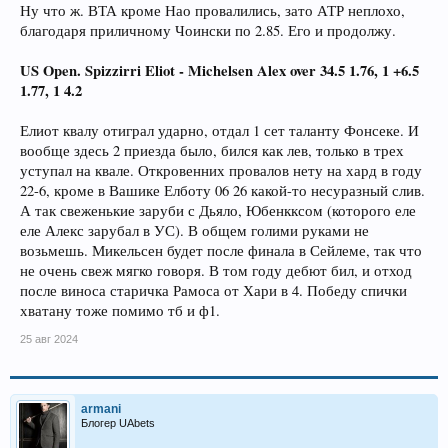
Ну что ж. ВТА кроме Нао провалились, зато АТР неплохо,
благодаря приличному Чоински по 2.85. Его и продолжу.
US Open. Spizzirri Eliot - Michelsen Alex over 34.5 1.76, 1 +6.5
1.77, 1 4.2
Елиот квалу отиграл ударно, отдал 1 сет таланту Фонсеке. И
вообще здесь 2 приезда было, бился как лев, только в трех
уступал на квале. Откровенних провалов нету на хард в году
22-6, кроме в Вашике Елботу 06 26 какой-то несуразный слив.
А так свеженькие заруби с Дьяло, Юбенкксом (которого еле
еле Алекс зарубал в УС). В общем голими руками не
возьмешь. Микельсен будет после финала в Сейлеме, так что
не очень свеж мягко говоря. В том году дебют бил, и отход
после виноса старичка Рамоса от Хари в 4. Победу спички
хватану тоже помимо тб и ф1.
25 авг 2024
armani
Блогер UAbets