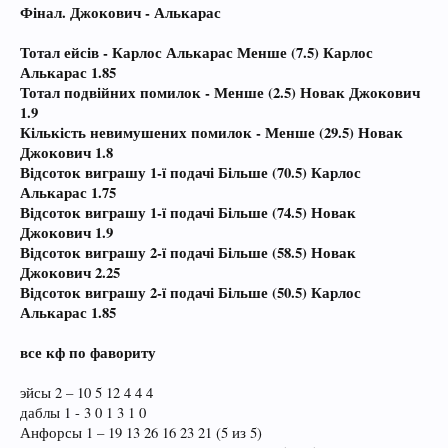
Фінал. Джокович - Алькарас
Тотал ейсів - Карлос Алькарас Менше (7.5) Карлос
Алькарас 1.85
Тотал подвійних помилок - Менше (2.5) Новак Джокович
1.9
Кількість невимушених помилок - Менше (29.5) Новак
Джокович 1.8
Відсоток виграшу 1-ї подачі Більше (70.5) Карлос
Алькарас 1.75
Відсоток виграшу 1-ї подачі Більше (74.5) Новак
Джокович 1.9
Відсоток виграшу 2-ї подачі Більше (58.5) Новак
Джокович 2.25
Відсоток виграшу 2-ї подачі Більше (50.5) Карлос
Алькарас 1.85
все кф по фавориту
эйсы 2 – 10 5 12 4 4 4
даблы 1 - 3 0 1 3 1 0
Анфорсы 1 – 19 13 26 16 23 21 (5 из 5)