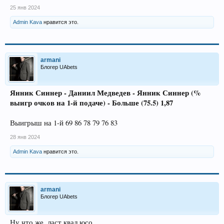
25 янв 2024
Admin Kava
нравится это.
armani
Блогер UAbets
Янник Синнер - Даниил Медведев - Янник Синнер (%
выигр очков на 1-й подаче) - Больше (75.5) 1,87
Выигрыш на 1-й 69 86 78 79 76 83
28 янв 2024
Admin Kava
нравится это.
armani
Блогер UAbets
Ну что же, ласт квал юсо.