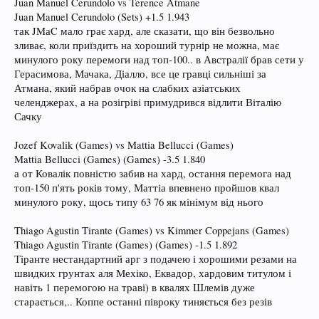
Juan Manuel Cerundolo vs Terence Atmane
Juan Manuel Cerundolo (Sets) +1.5 1.943
так JMаC мало грає хард, але сказати, що він безвольно
зливає, коли приїздить на хороший турнір не можна, має
минулого року перемоги над топ-100.. в Австралії брав сети у
Герасимова, Мачака, Діалло, все це гравці сильніші за
Атмана, який набрав очок на слабких азіатських
челенджерах, а на розігріві примудрився відлити Віталію
Сачку
Jozef Kovalik (Games) vs Mattia Bellucci (Games)
Mattia Bellucci (Games) (Games) -3.5 1.840
а от Ковалік повністю забив на хард, остання перемога над
топ-150 п'ять років тому, Маттіа впевнено пройшов квал
минулого року, щось типу 63 76 як мінімум від нього
Thiago Agustin Tirante (Games) vs Kimmer Coppejans (Games)
Thiago Agustin Tirante (Games) (Games) -1.5 1.892
Тіранте нестандартний арг з подачею і хорошими резами на
швидких грунтах аля Мехіко, Еквадор, хардовим титулом і
навіть 1 перемогою на траві) в квалях Шлемів дуже
старається,.. Коппе останні півроку тиняється без резів