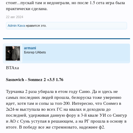
стоит...пускай там и недоиграли, но после 1.5 сета игра была
практически сделана.
22 авг 2024
Admin Kava
нравится это.
armani
Блогер UAbets
ВТАха
Sasnovich - Sonmez 2 +3.5 1.76
Турчанка 2 раза убирала в етом году Саню. Да и здесь не
самых последних людей прошла, белоруска тоже уверенно
идет, хотя там и сопы за топ-200. Интересно, что Сонмез в
2к24-м выступала во всех ГС на квалах и доходила до
последней, удерживая данную фору в 3-й квале УИ со Снигур
и АО с Сунь уступая в решающем, а на РГ прошла в основу в
итоге. В победу все же стремновато, надежнее ф2.