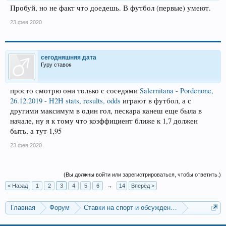
Пробуй, но не факт что доедешь. В футбол (первые) умеют.
23 фев 2020
сегодняшняя дата
Гуру ставок
просто смотрю они только с соседями
Salernitana - Pordenone,
26.12.2019 - H2H stats, results, odds
играют в футбол, а с
другими максимум в один гол, пескара канеш еще была в
начале, ну я к тому что коэффициент ближе к 1,7 должен
быть, а тут 1,95
23 фев 2020
(Вы должны войти или зарегистрироваться, чтобы ответить.)
< Назад
1
2
3
4
5
6
→
14
Вперёд >
Главная
Форум
Ставки на спорт и обсуждение спортивных со
Прогнозы на футбол