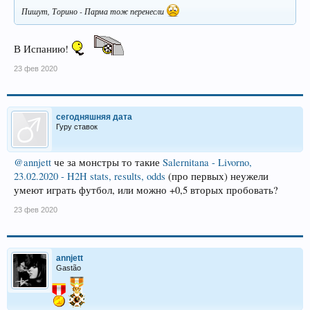
Пишут, Торино - Парма тож перенесли
В Испанию!
23 фев 2020
сегодняшняя дата
Гуру ставок
@annjett
че за монстры то такие
Salernitana - Livorno,
23.02.2020 - H2H stats, results, odds
(про первых) неужели
умеют играть футбол, или можно +0,5 вторых пробовать?
23 фев 2020
annjett
Gastão