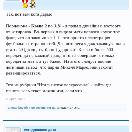
Так, вот вам кста дармо:
Кьево 2
3.26
Порденоне -
по
- я прям в дичайшем восторге
от котировок! Во-первых я видела матч первого круга: тот
факт, что он закончился 1-1 - это просто иллюстрация
футбольных странностей. Для интереса я даж заклянула ща в
статс: 20 (двадцать, блин!) ударов от Кьево и более 500
передач. да не каждый гранд в топ-5 совершает столько
передач за матч, а тут Кьево. Из этого следует вполне
логичный вывод, что парни Микеля Марколини захотят
реваншироваться.
Это из рубрики "Итальянское воскресенье" - найти где
глянуть весь текст можно изи, если что.
23 фев 2020
smetankovich
и
сегодняшняя дата
нравится это.
сегодняшняя дата