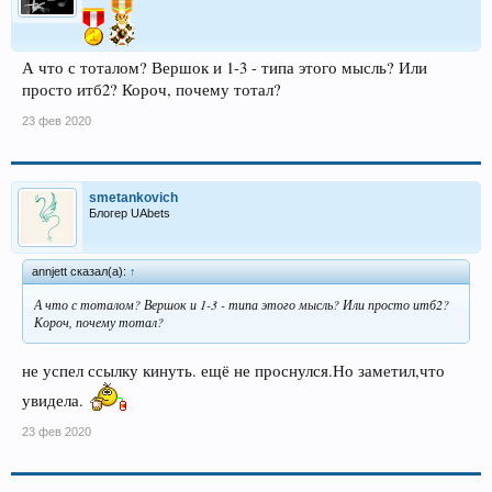
А что с тоталом? Вершок и 1-3 - типа этого мысль? Или
просто итб2? Короч, почему тотал?
23 фев 2020
smetankovich
Блогер UAbets
annjett сказал(а):
↑
А что с тоталом? Вершок и 1-3 - типа этого мысль? Или просто итб2?
Короч, почему тотал?
не успел ссылку кинуть. ещё не проснулся.Но заметил,что
увидела.
23 фев 2020