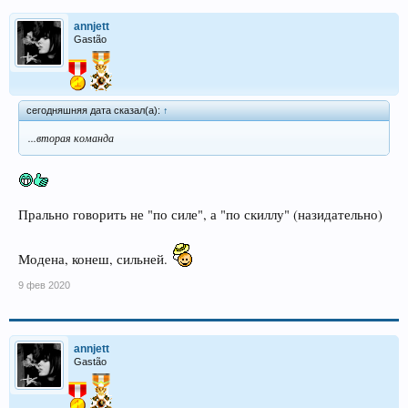
annjett
Gastão
сегодняшняя дата сказал(а):
↑
...вторая команда
Прально говорить не "по силе", а "по скиллу" (назидательно)
Модена, конеш, сильней.
9 фев 2020
annjett
Gastão