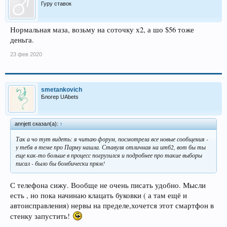
Гуру ставок
Нормальная маза, возьму на соточку х2, а шо $56 тоже
деньга.
23 фев 2020
smetankovich
Блогер UAbets
annjett сказал(а):
↑
Так а чо тут видеть: я читаю форум, посмотрела все новые сообщения -
у тебя в теме про Парму нашла. Ставуля отличная на итб2, вот бы ты
еще как-то больше в процесс погрузился и подробнее про такие выборы
писал - было бы бомбически прям!
С телефона сижу. Вообще не очень писать удобно. Мысли
есть , но пока начинаю клацать буковки ( а там ещё и
автоисправления) нервы на пределе,хочется этот смартфон в
стенку запустить!