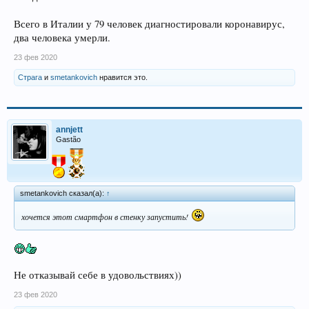
Всего в Италии у 79 человек диагностировали коронавирус,
два человека умерли.
23 фев 2020
Страга
и
smetankovich
нравится это.
annjett
Gastão
smetankovich сказал(а):
↑
хочется этот смартфон в стенку запустить!
Не отказывай себе в удовольствиях))
23 фев 2020