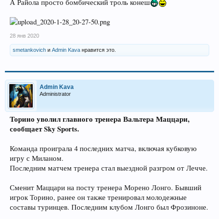
А Райола просто бомбический троль конеш
28 янв 2020
smetankovich
и
Admin Kava
нравится это.
Admin Kava
Administrator
Торино уволил главного тренера Вальтера Маццари,
сообщает Sky Sports.
Команда проиграла 4 последних матча, включая кубковую
игру с Миланом.
Последним матчем тренера стал выездной разгром от Лечче.
Сменит Маццари на посту тренера Морено Лонго. Бывший
игрок Торино, ранее он также тренировал молодежные
составы туринцев. Последним клубом Лонго был Фрозиноне.