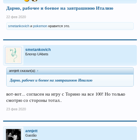
Дармо, рабочее и боевое на завтрашнюю Италию
22 фев 2020
smetankovich
и
pokemon
нравится это.
smetankovich
Блогер UAbets
annjett сказал(а):
↑
Дармо, рабочее и боевое на завтрашнюю Италию
вот-вот... согласен на игру с Торино на все 100! Но только
смотрю со стороны тотал..
23 фев 2020
annjett
Gastão