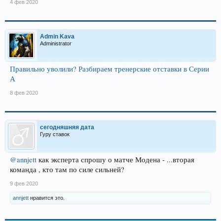
4 фев 2020
Admin Kava
Administrator
Правильно уволили? Разбираем тренерские отставки в Серии
А
8 фев 2020
сегодняшняя дата
Гуру ставок
@annjett
как эксперта спрошу о матче Модена - ...вторая
команда , кто там по силе сильней?
9 фев 2020
annjett
нравится это.