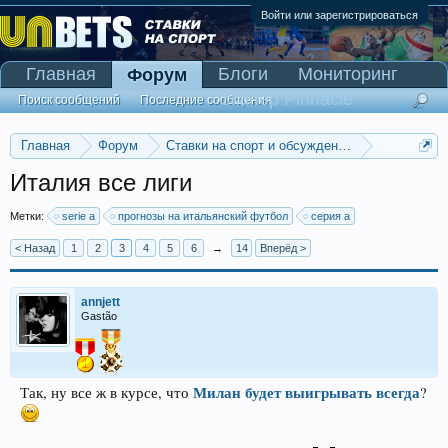
Войти или зарегистрироваться
Главная
Блоги
Мониторинг
Форум
Сканер Pinnacle
Поиск сообщений
Последние сообщения
Главная
Форум
Ставки на спорт и обсуждение спортивных со
Прогнозы на футбол
Италия все лиги
Метки:
serie a
прогнозы на итальянский футбол
серия а
< Назад
1
2
3
4
5
6
→
14
Вперёд >
annjett
Gastão
Милан будет выигрывать всегда
Так, ну все ж в курсе, что
?