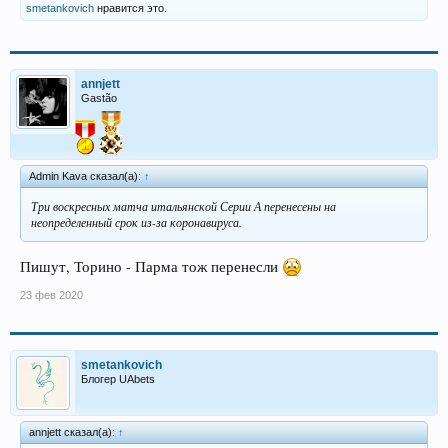
smetankovich
нравится это.
annjett
Gastão
Admin Kava сказал(а):
↑
Три воскресных матча итальянской Серии А перенесены на
неопределенный срок из-за коронавируса.
Пишут, Торино - Парма тож перенесли
23 фев 2020
smetankovich
Блогер UAbets
annjett сказал(а):
↑