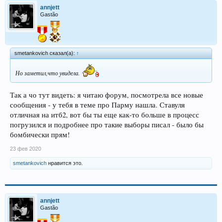
annjett
Gastão
smetankovich сказал(а):
↑
Но заметил,что увидела.
Так а чо тут видеть: я читаю форум, посмотрела все новые
сообщения - у тебя в теме про Парму нашла. Ставуля
отличная на итб2, вот бы ты еще как-то больше в процесс
погрузился и подробнее про такие выборы писал - было бы
бомбически прям!
23 фев 2020
smetankovich
нравится это.
annjett
Gastão