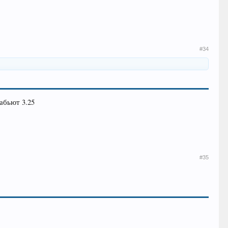
#34
забьют 3.25
#35