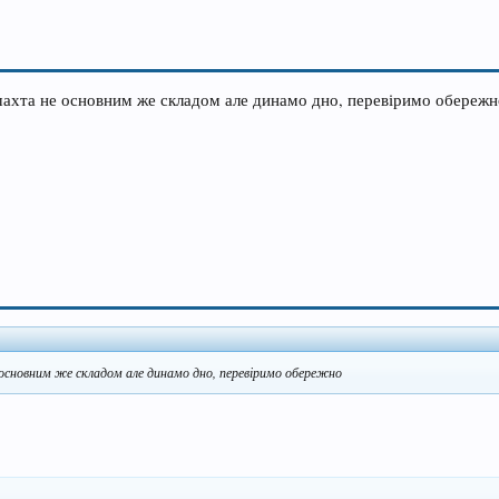
шахта не основним же складом але динамо дно, перевіримо обереж
основним же складом але динамо дно, перевіримо обережно