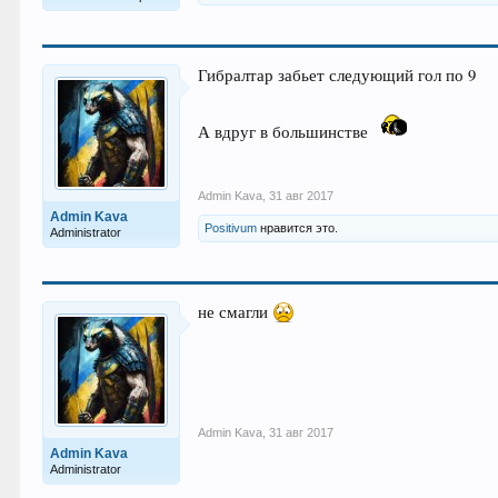
Гибралтар забьет следующий гол по 9
А вдруг в большинстве
Admin Kava
,
31 авг 2017
Admin Kava
Positivum
нравится это.
Administrator
не смагли
Admin Kava
,
31 авг 2017
Admin Kava
Administrator