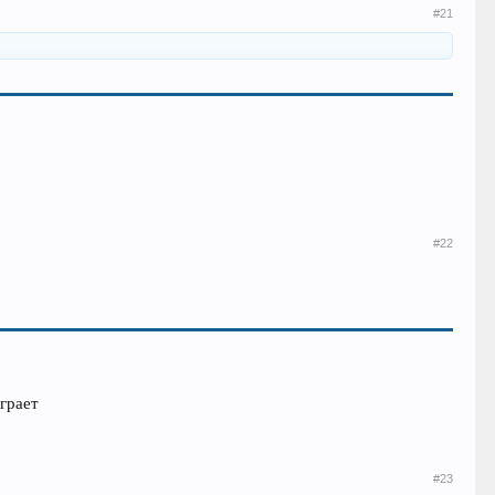
#21
#22
грает
#23