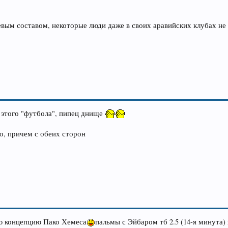
евым составом, некоторые люди даже в своих аравийских клубах не
т этого "футбола", пипец днище
о, причем с обеих сторон
ю концепцию Пако Хемеса
пальмы с Эйбаром тб 2.5 (14-я минута) 