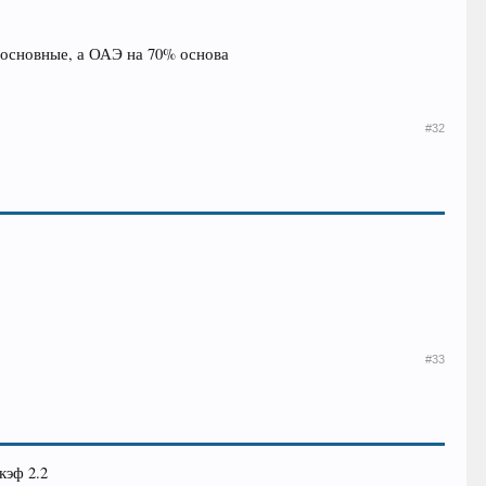
 основные, а ОАЭ на 70% основа
#32
#33
кэф 2.2