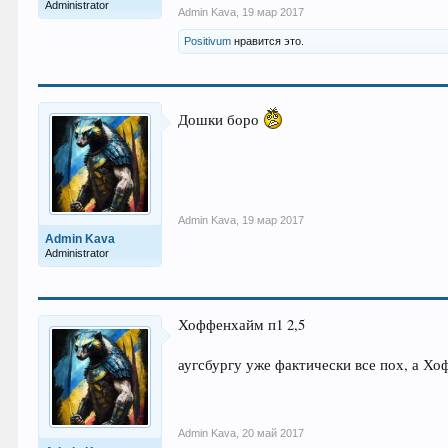
Administrator
Admin Kava
,
19 мар 2017
Positivum
нравится это.
Дошки боро
Admin Kava
,
19 мар 2017
Admin Kava
Administrator
Хоффенхайм п1 2,5
аугсбургу уже фактически все пох, а Х
Admin Kava
,
20 май 2017