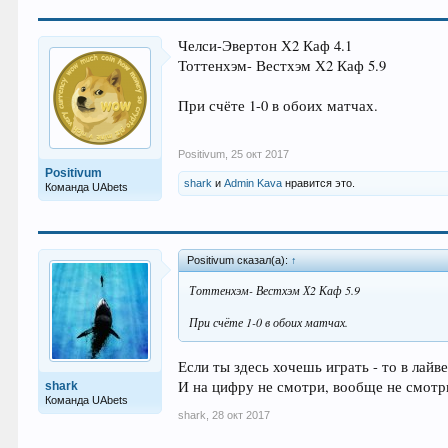
Челси-Эвертон Х2 Каф 4.1
Тоттенхэм- Вестхэм Х2 Каф 5.9
При счёте 1-0 в обоих матчах.
Positivum
,
25 окт 2017
Positivum
shark
и
Admin Kava
нравится это.
Команда UAbets
Positivum сказал(а):
↑
Тоттенхэм- Вестхэм Х2 Каф 5.9
При счёте 1-0 в обоих матчах.
Если ты здесь хочешь играть - то в лайв
И на цифру не смотри, вообще не смот
shark
Команда UAbets
shark
,
28 окт 2017