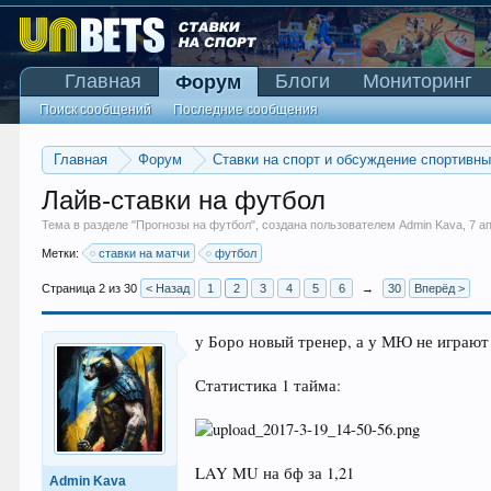
Главная
Блоги
Мониторинг
Форум
Поиск сообщений
Последние сообщения
Главная
Форум
Ставки на спорт и обсуждение спортивн
Лайв-ставки на футбол
Тема в разделе "
Прогнозы на футбол
", создана пользователем
Admin Kava
,
7 а
Метки:
ставки на матчи
футбол
Страница 2 из 30
< Назад
1
2
3
4
5
6
→
30
Вперёд >
у Боро новый тренер, а у МЮ не играют
Статистика 1 тайма:
LAY MU на бф за 1,21
Admin Kava