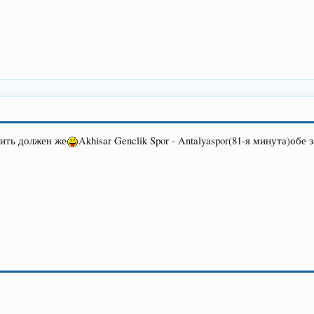
бить должен же
Akhisar Genclik Spor - Antalyaspor(81-я минута)обе 