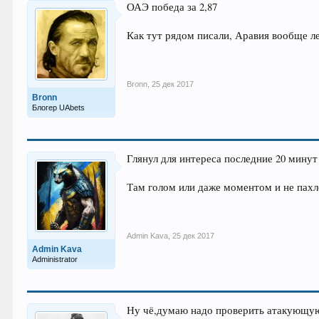
ОАЭ победа за 2,87
Как тут рядом писали, Аравия вообще л
Bronn
,
25 дек 2017
Bronn
Блогер UAbets
Глянул для интереса последние 20 мину
Там голом или даже моментом и не пахл
Admin Kava
,
25 дек 2017
Admin Kava
Administrator
Ну чё,думаю надо проверить атакующу