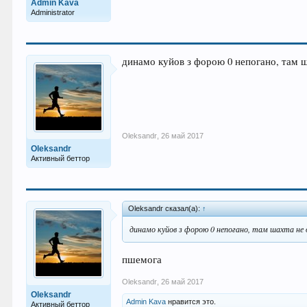
Admin Kava
Administrator
динамо куйов з форою 0 непогано, там 
Oleksandr
,
26 май 2017
Oleksandr
Активный беттор
Oleksandr сказал(а):
↑
динамо куйов з форою 0 непогано, там шахта не 
пшемога
Oleksandr
,
26 май 2017
Oleksandr
Admin Kava
нравится это.
Активный беттор