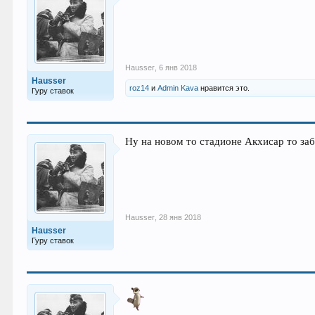
Hausser
,
6 янв 2018
Hausser
roz14
и
Admin Kava
нравится это.
Гуру ставок
Ну на новом то стадионе Акхисар то за
Hausser
,
28 янв 2018
Hausser
Гуру ставок