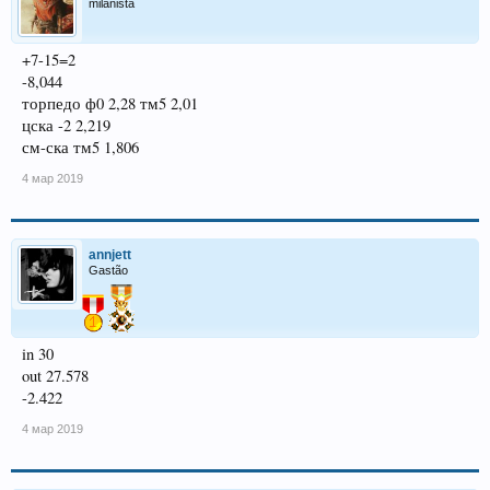
milanista
+7-15=2
-8,044
торпедо ф0 2,28 тм5 2,01
цска -2 2,219
см-ска тм5 1,806
4 мар 2019
annjett
Gastão
in 30
out 27.578
-2.422
4 мар 2019