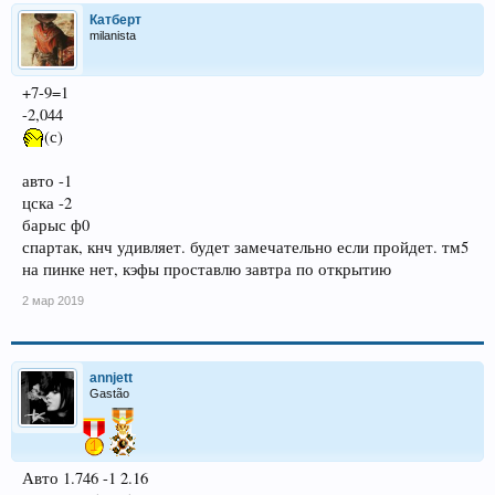
Катберт
milanista
+7-9=1
-2,044
(с)
авто -1
цска -2
барыс ф0
спартак, кнч удивляет. будет замечательно если пройдет. тм5
на пинке нет, кэфы проставлю завтра по открытию
2 мар 2019
annjett
Gastão
Авто 1.746 -1 2.16