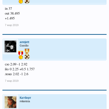
in 37
out 38.495
+1.495
7 мар 2019
annjett
Gastão
сю 2.09 -1 2.92
йо 0 2.25 +0.5 1.757
локо 2.02 -1 2.6
7 мар 2019
Катберт
milanista