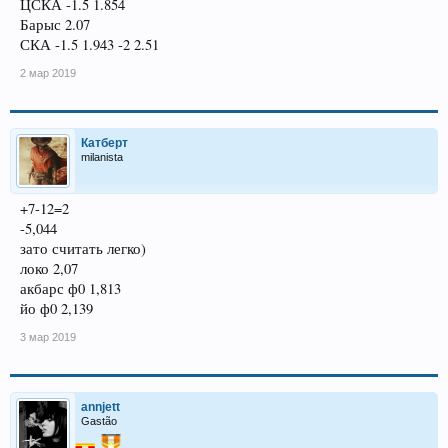
ЦСКА -1.5 1.854
Барыс 2.07
СКА -1.5 1.943 -2 2.51
2 мар 2019
Катберт
milanista
+7-12=2
-5,044
зато считать легко)
локо 2,07
акбарс ф0 1,813
йо ф0 2,139
3 мар 2019
annjett
Gastão