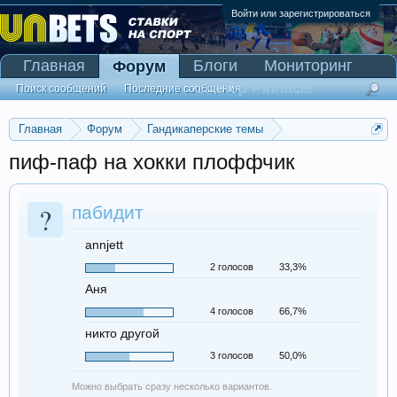
Войти или зарегистрироваться
Главная
Блоги
Мониторинг
Форум
Сканер Pinnacle
Поиск сообщений
Последние сообщения
Главная
Форум
Гандикаперские темы
Темы со ставками
пиф-паф на хокки плоффчик
?
пабидит
annjett
2 голосов
33,3%
Аня
4 голосов
66,7%
никто другой
3 голосов
50,0%
Можно выбрать сразу несколько вариантов.