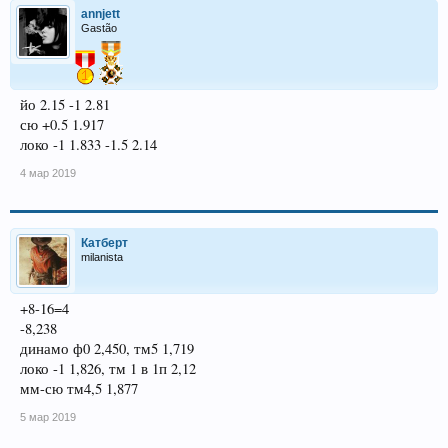
annjett
Gastão
йо 2.15 -1 2.81
сю +0.5 1.917
локо -1 1.833 -1.5 2.14
4 мар 2019
Катберт
milanista
+8-16=4
-8,238
динамо ф0 2,450, тм5 1,719
локо -1 1,826, тм 1 в 1п 2,12
мм-сю тм4,5 1,877
5 мар 2019