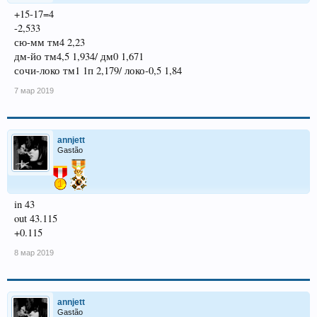
+15-17=4
-2,533
сю-мм тм4 2,23
дм-йо тм4,5 1,934/ дм0 1,671
сочи-локо тм1 1п 2,179/ локо-0,5 1,84
7 мар 2019
annjett
Gastão
in 43
out 43.115
+0.115
8 мар 2019
annjett
Gastão