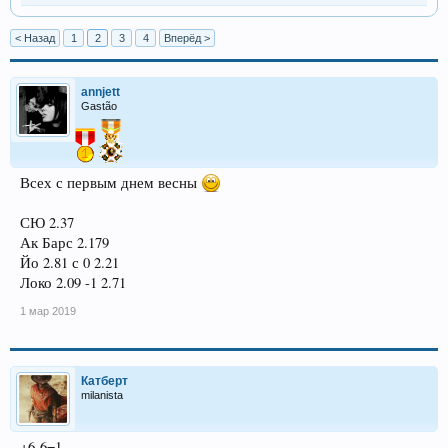
< Назад
1
2
3
4
Вперёд >
annjett
Gastão
Всех с первым днем весны
СЮ 2.37
Ак Барс 2.179
Йо 2.81 с 0 2.21
Локо 2.09 -1 2.71
1 мар 2019
Катберт
milanista
+6-6=1