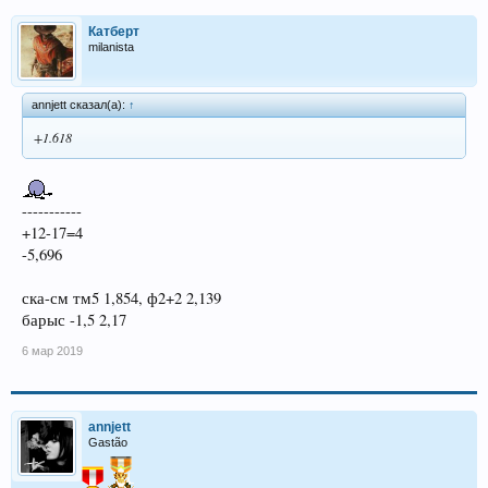
Катберт
milanista
annjett сказал(а):
↑
+1.618
-----------
+12-17=4
-5,696
ска-см тм5 1,854, ф2+2 2,139
барыс -1,5 2,17
6 мар 2019
annjett
Gastão