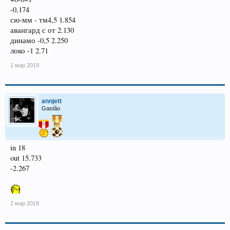
-0,174
сю-мм - тм4,5 1.854
авангард с от 2.130
динамо -0,5 2.250
локо -1 2.71
1 мар 2019
annjett
Gastão
in 18
out 15.733
-2.267
2 мар 2019