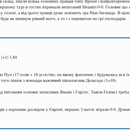
склад, пішли кілька основних гравців типу Вріоні і Байрактаревіча
ершому турі в гостях втримали непоганий Нешвіл 0-0. Головне що н
 сезоні, а від цього гравця дуже залежить гра Нью Інгланда. В ціл
буде як мінімум рівний матч, а то і з перевагою по грі господарів.
 (+1) 1,84
і Пуч (17 голів + 18 ассістів), на якому фактично і будувалась вся їх 
 того пішов з команди важливий півзахисник Дельгадо (1+10).
під питанням основні захисники Ямане і Гарсес. Також Гелексі треб
в з хорошим досвідом у Європі, перших 2 матчі зіграли 0-0. Думаю,