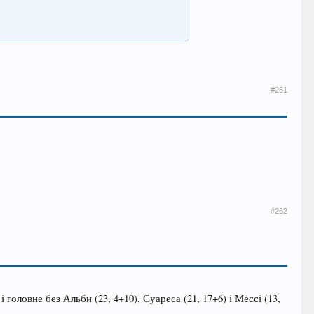
#261
#262
 і головне без Альби (23, 4+10), Суареса (21, 17+6) і Мессі (13,