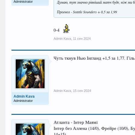
Administrator
Думаю, тут значно рівніший матч буде, ніж ми ба
Прогноз - Seattle Sounders + 0,5 за 1,99
0-4
Admin Kava
,
11 сен 2024
Чуть ткнув Нью Інгланд +1,5 за 1,77. Гіль
Admin Kava
,
15 сен 2024
Admin Kava
Administrator
Атланта - Інтер Маямі
Інтер без Аллена (14/0), Фрейре (10/0), Бу
14+15).