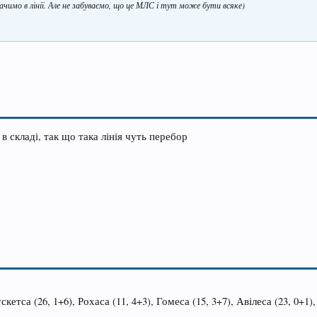
чимо в лінії. Але не забуваємо, що це МЛС і тут може бути всяке)
 в складі, так що така лінія чуть перебор
скетса (26, 1+6), Рохаса (11, 4+3), Гомеса (15, 3+7), Авілеса (23, 0+1),