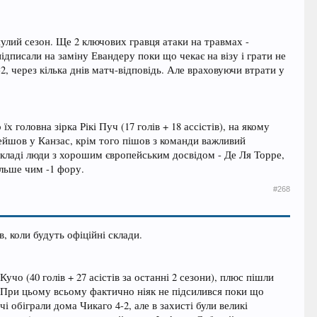
нулий сезон. Ще 2 ключових гравця атаки на травмах -
ідписали на заміну Евандеру поки що чекає на візу і грати не
2, через кілька днів матч-відповідь. Але враховуючи втрати у
головна зірка Рікі Пуч (17 голів + 18 ассістів), на якому
перейшов у Канзас, крім того пішов з команди важливий
 складі люди з хорошим європейським досвідом - Де Ля Торре,
ільше чим -1 фору.
#268
 коли будуть офіційні склади.
о (40 голів + 27 асістів за останні 2 сезони), плюс пішли
о. При цьому всьому фактично ніяк не підсилився поки що
 обіграли дома Чикаго 4-2, але в захисті були великі