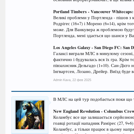
Portland Timbers - Vancouver Whitecaps: 
Великі проблеми у Портленда - пішов з к
Родрігес (16+7) і Морено (6+14), крім т
може. Для Ванкувера ж проблемою будуть 
Портленда, мені здається що шанси у Ван
Los Angeles Galaxy - San Diego FC: San Di
Галаксі виграли МЛС в минулому сезоні, 
фактично і будувалась вся їх гра. Крім т
півзахисник Дельгадо (1+10). Сан-Дієго 
Інгвартсен, Лозано, Дрейер. Виїзд буде 
Admin Kava
,
22 фев 2025
В МЛС на цей тур подобається поки що т
New England Revolution - Columbus Crew
Коламбус все ще залишається серйозною с
гоавці ротації нападник Рамірес (27, 9+
Коламбус, а тільки працює в цьому напря