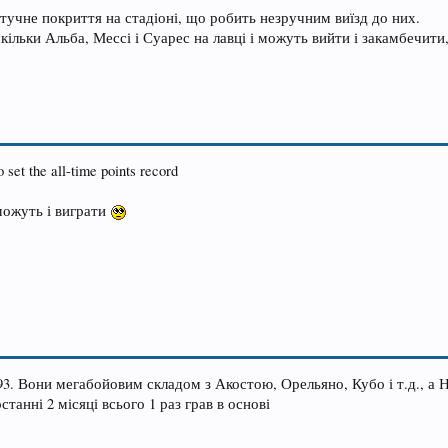
учне покриття на стадіоні, що робить незручним виїзд до них.
скільки Альба, Мессі і Суарес на лавці і можуть вийти і закамбечити
 set the all-time points record
можуть і виграти
93. Вони мегабойовим складом з Акостою, Орельяно, Кубо і т.д., а 
танні 2 місяці всього 1 раз грав в основі