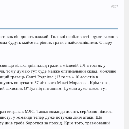
#267
тавок він досить важкий. Головні особливості - дуже важко в
дома будуть майєе на рівних грати з найсильнішими. Є пару
ик що кілька днів назад грали в місцевій ЛЧ в гостях у
играли, тому думаю тут буде майже оптимальний склад, можливо
ий гравець Санті Родрігес (13 голів + 10 ассістів в
ланують випускати 37-літнього Максі Моралеса. Крім того,
вний захисник О"Тул під питанням. Думаю дуже важко тут
 раз вигравав МЛС. Також команда досить серйозно підсила
інозу, у команди тепер дуже потужна лінія атаки. Що
ару днів треба боротися за прохід. Крім того, травмований