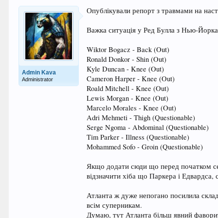
Опублікували репорт з травмами на нас
Важка ситуація у Ред Булла з Нью-Йорка
Wiktor Bogacz - Back (Out)
Ronald Donkor - Shin (Out)
Kyle Duncan - Knee (Out)
Admin Kava
Cameron Harper - Knee (Out)
Administrator
Roald Mitchell - Knee (Out)
Lewis Morgan - Knee (Out)
Marcelo Morales - Knee (Out)
Adri Mehmeti - Thigh (Questionable)
Serge Ngoma - Abdominal (Questionable)
Tim Parker - Illness (Questionable)
Mohammed Sofo - Groin (Questionable)
Якщо додати сюди що перед початком сезо
відзначити хіба що Паркера і Едвардса, 
Атланта ж дуже непогано посилила склад
всім суперникам.
Думаю, тут Атланта більш явний фаворит