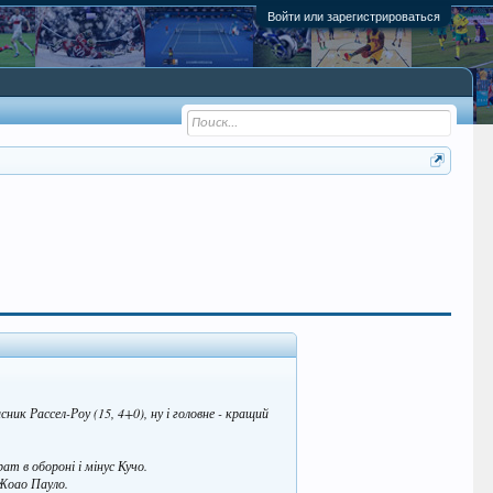
Войти или зарегистрироваться
ник Рассел-Роу (15, 4+0), ну і головне - кращий
ат в обороні і мінус Кучо.
 Жоао Пауло.