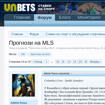
Главная
Блоги
Мониторинг
Форум
Поиск сообщений
Последние сообщения
Главная
Форум
Ставки на спорт и обсуждение спортивн
Прогнози на MLS
Тема в разделе "
Прогнозы на футбол
", создана пользователем
Admin Kava
,
24 
Метки:
mls
прогнози на млс
Страница 14 из 15
< Назад
1
←
10
11
12
13
14
15
Вперёд >
Admin Kava сказал(а):
↑
Columbus Crew - Seattle Sounders
У Коламбуса у збірні поїхали перший і другий воро
бомбардир і ідол команди Кучо Ернандес (20, 13+9
Крім того, дискваліфікований захисник Амундсен 
Як результат, стоятиме в воротах Ромеро якого зо
Що стосується Сієтла, то там не буде тільки во
Admin Kava