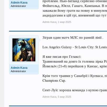
проблеми. Нью-Інгланд серйозно обновив 
Admin Kava
Фейнгольд, Юелл, Ганаго, Кампанья. В п
Administrator
заважали йому грати на повну в минулому
андердогами в цій грі, впевнений що тут 
Admin Kava
,
1 мар 2025
Зіграв один матч МЛС по ранній лінії .
Los Angeles Galaxy - St Louis City: St Louis
Я вже писав про Гелаксі:
Травмований на довго їх головна зірка Рік
Йовельїч (21+8) перейшов у Канзас, крім
Admin Kava
Administrator
Крім того травми у Санабрії і Куеваса, 
Champions Cup.
Сент-Луїс хороша команда з купою гравці
Admin Kava
,
5 мар 2025