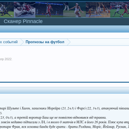
Сканер Pinnacle
ых событий
Прогнозы на футбол
апр 2022
.
тарі Шульте і Хаген, захисники Морейра (23, 2+3) і Фарсі (22, 3+3), атакуючий півзахис
).
(23, 0+3), а третій воротар Баш ще не повністю відновився від травми.
всім недавно підписали з ЛА, і в якого 0 матчів в МЛС в його 26 років. Плюс купа втр
ротаря Фрая, вся основна банда буде грати - брати Ролдани, Моріс, Йеймар, Руснак,