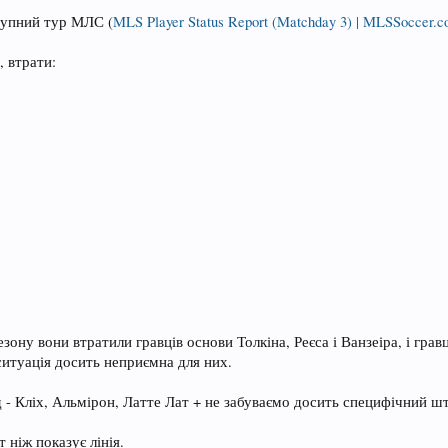
тупний тур МЛС (
MLS Player Status Report (Matchday 3) | MLSSoccer.
, втрати:
ну вони втратили гравців основи Толкіна, Реєса і Ванзеіра, і грав
ситуація досить неприємна для них.
 - Кліх, Альмірон, Латте Лат + не забуваємо досить специфічний ш
 ніж показує лінія.