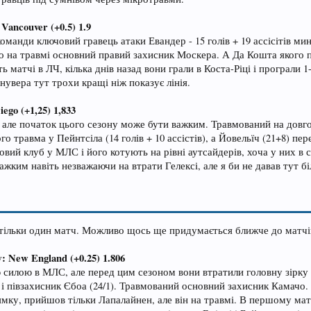
Vancouver (+0.5) 1.9
оманди ключовий гравець атаки Евандер - 15 голів + 19 ассісітів ми
ого на травмі основний правий захисник Москера. А Да Кошта якого п
матчі в ЛЧ, кілька днів назад вони грали в Коста-Ріці і програли 1-
увера тут трохи кращі ніж показує лінія.
ego (+1,25) 1,833
але початок цього сезону може бути важким. Травмований на довго їх 
ого травма у Пейнтсіла (14 голів + 10 ассістів), а Йовельїч (21+8) 
новий клуб у МЛС і його котують на рівні аутсайдерів, хоча у них в
важким навіть незважаючи на втрати Гелексі, але я би не давав тут б
ільки один матч. Можливо щось ще придумається ближче до матчів,
: New England (+0.25) 1.806
илою в МЛС, але перед цим сезоном вони втратили головну зірку Куч
6) і півзахисник Єбоа (24/1). Травмований основний захисник Камач
мку, прийшов тільки Лапалайнен, але він на травмі. В першому матчі