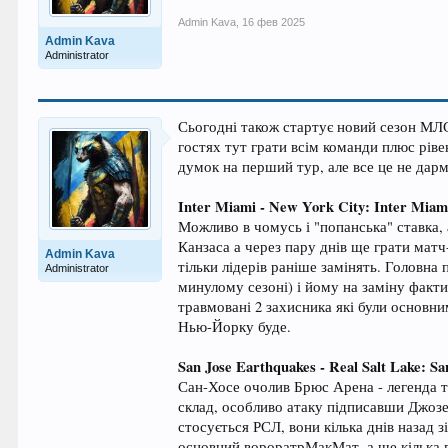
Admin Kava
,
16 фев 2025
Admin Kava
Administrator
Сьогодні також стартує новий сезон МЛС
гостях тут грати всім команди плюс ріве
думок на перший тур, але все це не дарм
Inter Miami - New York City: Inter Miam
Можливо в чомусь і "попанська" ставка, 
Канзаса а через пару днів ще грати матч
Admin Kava
тільки лідерів раніше замінять. Головна 
Administrator
минулому сезоні) і йому на заміну факти
травмовані 2 захисника які були основни
Нью-Йорку буде.
San Jose Earthquakes - Real Salt Lake: San
Сан-Хосе очолив Брюс Арена - легенда т
склад, особливо атаку підписавши Джозе
стосується РСЛ, вони кілька днів назад 
основний вороратрМакМат, а ще кілька г