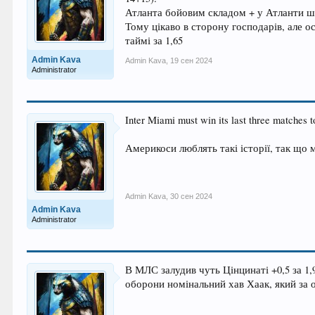
Атланта бойовим складом + у Атланти шт
Тому цікаво в сторону господарів, але о
таймі за 1,65
Admin Kava
Admin Kava
,
19 сен 2024
Administrator
Inter Miami must win its last three matches to
Америкоси люблять такі історії, так що 
Admin Kava
,
30 сен 2024
Admin Kava
Administrator
В МЛС залудив чуть Цінцинаті +0,5 за 1,
оборони номінальний хав Хаак, який за ос