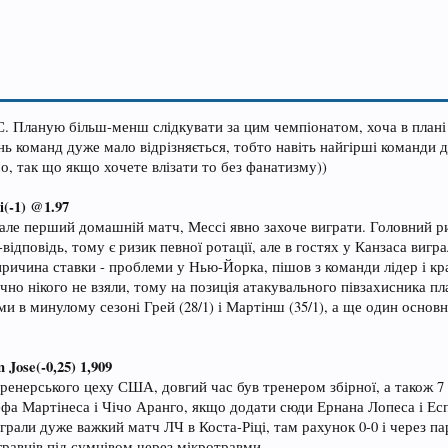
. Планую більш-менш слідкувати за цим чемпіонатом, хоча в плані с
нь команд дуже мало відрізняється, тобто навіть найгірші команди 
о, так що якщо хочете влізати то без фанатизму))
i(-1) @1.97
але перший домашній матч, Мессі явно захоче виграти. Головний риз
-відповідь, тому є ризик певної ротації, але в гостях у Канзаса в
причина ставки - проблеми у Нью-Йорка, пішов з команди лідер і кращ
чно нікого не взяли, тому на позиція атакувального півзахисника п
ми в минулому сезоні Грей (28/1) і Мартінш (35/1), а ще один осно
 Jose(-0,25) 1,909
ренерського цеху США, довгий час був тренером збірної, а також 7
фа Мартінеса і Чічо Аранго, якщо додати сюди Ернана Лопеса і Есп
зіграли дуже важкий матч ЛЧ в Коста-Ріці, там рахунок 0-0 і через п
равців під сумнівом через мікротравми.