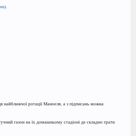
com
).
ця найближчої ротації Маноеля, а з підписань можна
тучний газон на їх домашньому стадіоні де складно грати