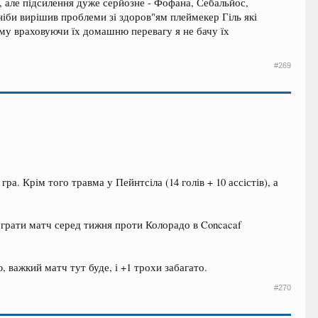
, але підсилення дуже серйозне - Фофана, Себальйос,
іби вирішив проблеми зі здоров"ям плеймекер Гіль які
ому враховуючи їх домашню перевагу я не бачу їх
#269
гра. Крім того травма у Пейнтсіла (14 голів + 10 ассістів), а
а грати матч серед тижня проти Колорадо в Concacaf
 важкий матч тут буде, і +1 трохи забагато.
#270