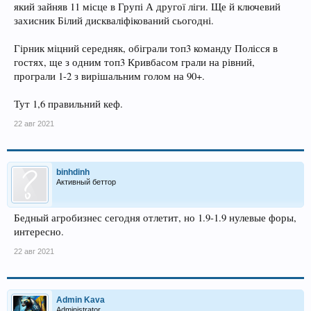
який зайняв 11 місце в Групі А другої ліги. Ще й ключевий
захисник Білий дискваліфікований сьогодні.
Гірник міцний середняк, обіграли топ3 команду Полісся в
гостях, ще з одним топ3 Кривбасом грали на рівний,
програли 1-2 з вирішальним голом на 90+.
Тут 1,6 правильний кеф.
22 авг 2021
binhdinh
Активный беттор
Бедный агробизнес сегодня отлетит, но 1.9-1.9 нулевые форы,
интересно.
22 авг 2021
Admin Kava
Administrator