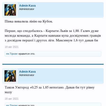
Admin Kava
Administrator
Пінка вивалила лінію на Кубок.
Перше, що сподобалось - Карпати Львів за 1,88. Галич дуже
молода команда, а Карпати навпаки купа досвідчених гравців
з досвідом першої і другох ліги. Максимум 1,6 тут давав би
18 авг 2021
mr.Tipster
нравится это.
Admin Kava
Administrator
Також Ужгород +0,25 за 1,85 непогано. Давав би тут рівну
мазу
18 авг 2021
mr.Tipster
нравится это.