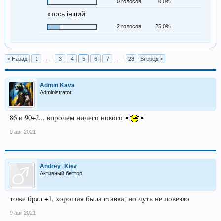
0 голосов
0,0%
хтось інший
2 голосов
25,0%
< Назад
1
←
3
4
5
6
7
→
28
Вперёд >
Admin Kava
Administrator
86 и 90+2... впрочем ничего нового
9 авг 2021
Andrey_Kiev
Активный беттор
тоже брал +1, хорошая была ставка, но чуть не повезло
9 авг 2021