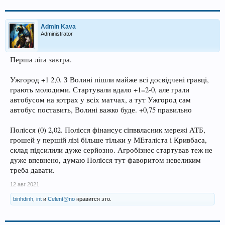
Admin Kava
Administrator
Перша ліга завтра.
Ужгород +1 2,0. З Волині пішли майже всі досвідчені гравці,
грають молодими. Стартували вдало +1=2-0, але грали
автобусом на котрах у всіх матчах, а тут Ужгород сам
автобус поставить, Волині важко буде. +0,75 правильно
Полісся (0) 2,02. Полісся фінансує сіпввласник мережі АТБ,
грошей у першій лізі більше тільки у МЕталіста і Кривбаса,
склад підсилили дуже серйозно. Агробізнес стартував теж не
дуже впевнено, думаю Полісся тут фаворитом невеликим
треба давати.
12 авг 2021
binhdinh
,
int
и
Celent@no
нравится это.