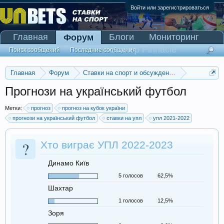
Войти или зарегистрироваться
Главная
Блоги
Мониторинг
Форум
Сканер Pinnacle
Поиск сообщений
Последние сообщения
Главная
Форум
Ставки на спорт и обсуждение спортивных со
Прогнозы на футбол
Прогнози на український футбол
Метки:
прогноз
прогноз на кубок україни
прогнози на український футбол
ставки на упл
упл 2021-2022
?
Хто виграє УПЛ 2022-2023
Динамо Київ
5 голосов
62,5%
Шахтар
1 голосов
12,5%
Зоря