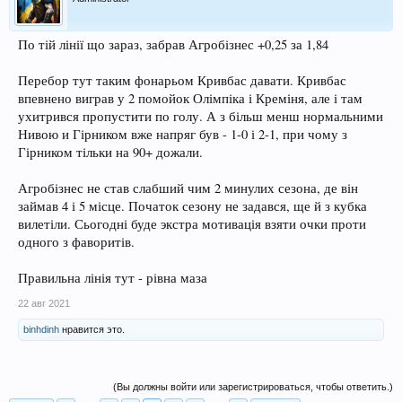
По тій лінії що зараз, забрав Агробізнес +0,25 за 1,84
Перебор тут таким фонарьом Кривбас давати. Кривбас
впевнено виграв у 2 помойок Олімпіка і Креміня, але і там
ухитрився пропустити по голу. А з більш менш нормальними
Нивою и Гірником вже напряг був - 1-0 і 2-1, при чому з
Гірником тільки на 90+ дожали.
Агробізнес не став слабший чим 2 минулих сезона, де він
займав 4 і 5 місце. Початок сезону не задався, ще й з кубка
вилетіли. Сьогодні буде экстра мотивація взяти очки проти
одного з фаворитів.
Правильна лінія тут - рівна маза
22 авг 2021
binhdinh
нравится это.
(Вы должны войти или зарегистрироваться, чтобы ответить.)