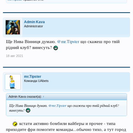
Admin Kava
Administrator
Ще Нива Вінниця думаю.
@mr.Tipster
що скажеш про твій
рідний клуб? винесуть?
18 авг 2021
mr.Tipster
Команда UAbets
Admin Kava сказал(а):
↑
Ще Нива Вінниця думаю.
@mr.Tipster
що скажеш про твій рідний клуб?
винесуть?
кстати активно бомбили вайберы и прочее - типа
приходите фри помогите команды...обычно тихо, а тут город