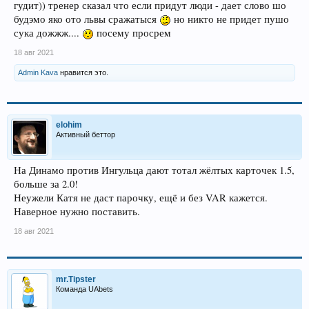
гудит)) тренер сказал что если придут люди - дает слово шо
будэмо яко ото львы сражатыся
но никто не придет пушо
сука дожжж....
посему просрем
18 авг 2021
Admin Kava
нравится это.
elohim
Активный беттор
На Динамо против Ингульца дают тотал жёлтых карточек 1.5,
больше за 2.0!
Неужели Катя не даст парочку, ещё и без VAR кажется.
Наверное нужно поставить.
18 авг 2021
mr.Tipster
Команда UAbets