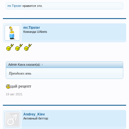
mr.Tipster
нравится это.
mr.Tipster
Команда UAbets
Admin Kava сказал(а):
↑
Преодолел лень
дай рецепт
19 авг 2021
Andrey_Kiev
Активный беттор