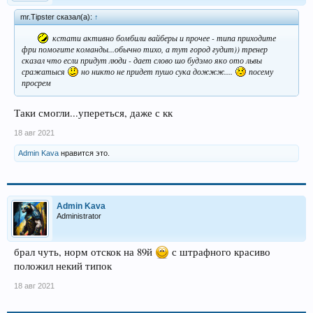
mr.Tipster сказал(а):
↑
кстати активно бомбили вайберы и прочее - типа приходите
фри помогите команды...обычно тихо, а тут город гудит)) тренер
сказал что если придут люди - дает слово шо будэмо яко ото львы
сражатыся
но никто не придет пушо сука дожжж....
посему
просрем
Таки смогли...упереться, даже с кк
18 авг 2021
Admin Kava
нравится это.
Admin Kava
Administrator
брал чуть, норм отскок на 89й
с штрафного красиво
положил некий типок
18 авг 2021