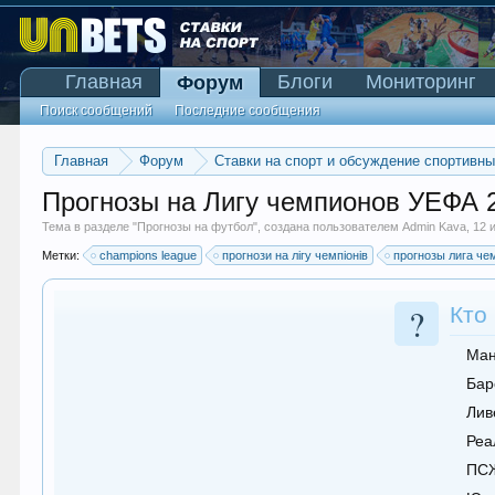
Главная
Блоги
Мониторинг
Форум
Поиск сообщений
Последние сообщения
Главная
Форум
Ставки на спорт и обсуждение спортивн
Прогнозы на Лигу чемпионов УЕФА 
Тема в разделе "
Прогнозы на футбол
", создана пользователем
Admin Kava
,
12 
Метки:
champions league
прогнози на лігу чемпіонів
прогнозы лига че
?
Кто
Ман
Бар
Лив
Реа
ПС