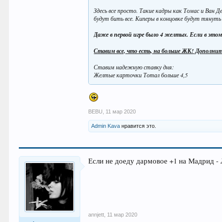
Здесь все просто. Такие кадры как Томас и Ван Д
будут бить все. Киперы в концовке будут тянуть
Даже в первой игре было 4 желтых. Если в этом
Ставим все, что есть, на больше ЖК! Дополнит
Ставим надежную ставку дня:
Желтые карточки Тотал больше 4,5
BEBU
,
11 мар 2020
Admin Kava
нравится это.
Если не доеду дармовое +1 на Мадрид -
annjett
,
11 мар 2020