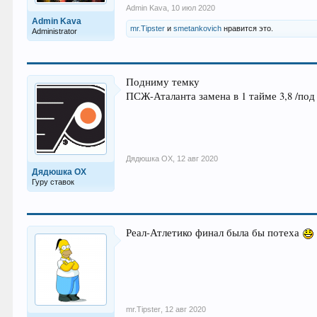
Admin Kava
,
10 июл 2020
Admin Kava
mr.Tipster
и
smetankovich
нравится это.
Administrator
Подниму темку
ПСЖ-Аталанта замена в 1 тайме 3,8 /под
Дядюшка ОХ
,
12 авг 2020
Дядюшка ОХ
Гуру ставок
Реал-Атлетико финал была бы потеха
mr.Tipster
,
12 авг 2020