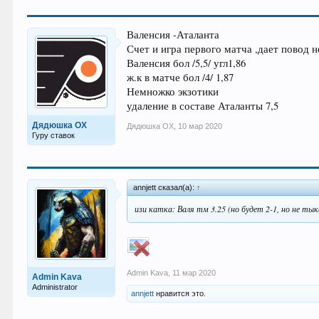
Валенсия -Аталанта
Счет и игра первого матча ,дает повод 
Валенсия бол /5,5/ угл1,86
ж.к в матче бол /4/ 1,87
Немножко экзотики
удаление в составе Аталанты 7,5
Дядюшка ОХ
Дядюшка ОХ
,
10 мар 2020
Гуру ставок
annjett сказал(а):
↑
изи катка: Валя тм 3.25 (но будет 2-1, но не тык
Admin Kava
,
11 мар 2020
Admin Kava
Administrator
annjett
нравится это.