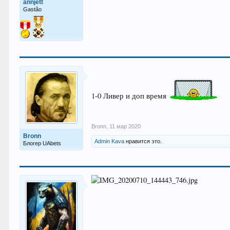
annjett
Gastão
1-0 Ливер и доп время
Bronn
,
11 мар 2020
Bronn
Admin Kava
нравится это.
Блогер UAbets