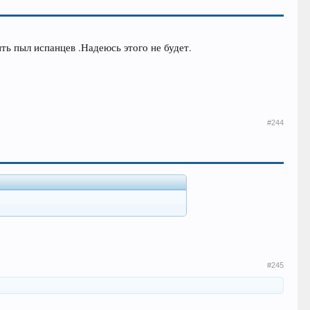
ть пыл испанцев .Надеюсь этого не будет.
#244
#245