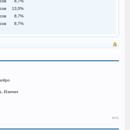
сов
8,7%
сов
13,0%
сов
8,7%
сов
8,7%
мейро
а, Иличич
#241