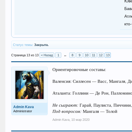
Юве
Бав
Атл
кто
Статус темы:
Закрыта.
Страница 13 из 13
< Назад
1
←
8
9
10
11
12
13
Ориентировочные составы:
Валенсия: Силлесен — Васс, Мангаля, 
Аталанта: Голлини — Де Рон, Палломин
Не сыграют:
Гарай, Паулиста, Пиччини,
Admin Kava
Под вопросом:
Мангаля — Толой
Administrator
Admin Kava
,
10 мар 2020