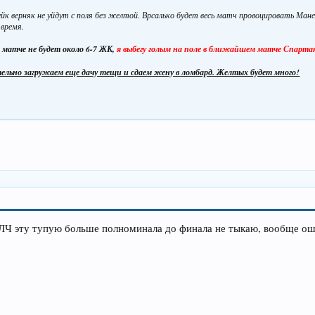
ейк верняк не уйдут с поля без желтой. Врсалько будет весь матч провоцировать Ман
 время.
 матче не будет около 6-7 ЖК,
я выбегу голым на поле в ближайшем матче Спарта
ельно загружаем еще дачу тещи и сдаем жену в ломбард. Желтых будет много!
 ЛЧ эту тупую больше полноминала до финала не тыкаю, вообще ош