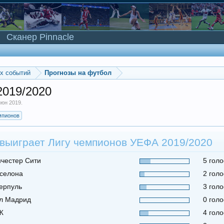
Сканер Pinnacle
ых событий
Прогнозы на футбол
2019/2020
июн 2019
.
мпионов
 выиграет Лигу чемпионов УЕФА 2019/2020
честер Сити
5 голо
селона
2 голо
ерпуль
3 голо
л Мадрид
0 голо
Ж
4 голо