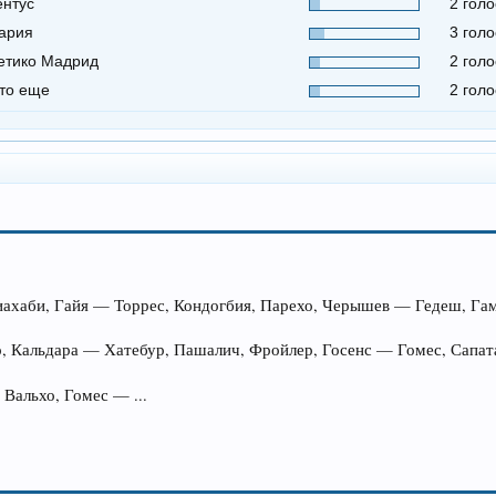
нтус
2 голо
ария
3 голо
етико Мадрид
2 голо
-то еще
2 голо
Диахаби, Гайя — Торрес, Кондогбия, Парехо, Черышев — Гедеш, Га
о, Кальдара — Хатебур, Пашалич, Фройлер, Госенс — Гомес, Сапат
 Вальхо, Гомес — ...