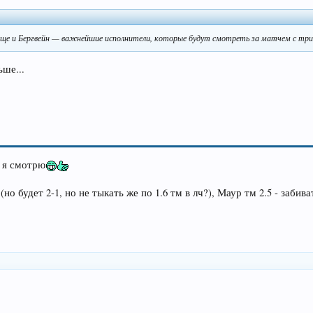
 еще и Бергвейн — важнейшие исполнители, которые будут смотреть за матчем с тр
ьше...
, я смотрю
5 (но будет 2-1, но не тыкать же по 1.6 тм в лч?), Маур тм 2.5 - заби