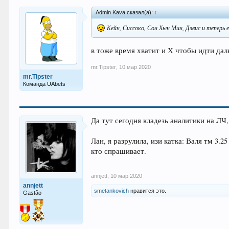
Admin Kava сказал(а):
↑
Кейн, Сиссоко, Сон Хын Мин, Дэвис и теперь
в тоже время хватит и Х чтобы идти дал
mr.Tipster
,
10 мар 2020
mr.Tipster
Команда UAbets
Да тут сегодня кладезь аналитики на ЛЧ
Лан, я разрулила, изи катка: Валя тм 3.2
кто спрашивает.
annjett
,
10 мар 2020
annjett
smetankovich
нравится это.
Gastão