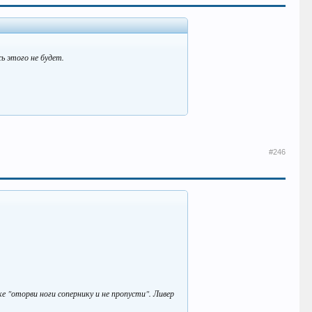
ь этого не будет.
#246
 "оторви ноги сопернику и не пропусти". Ливер