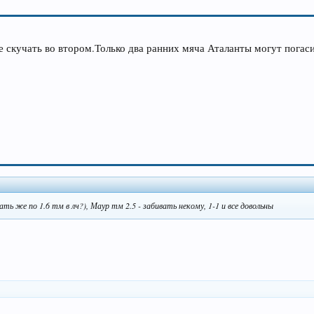
не скучать во втором.Только два ранних мяча Аталанты могут погаси
ать же по 1.6 тм в лч?), Маур тм 2.5 - забивать некому, 1-1 и все довольны