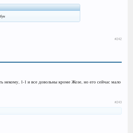
ибун
#242
вать некому, 1-1 и все довольны кроме Жозе, но его сейчас мало
#243