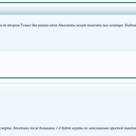
ть во втором.Только два ранних мяча Аталанты могут погасить пыл испанцев .Надеюс
 смерть. Атлетико после домашних 1-0 будет играть по максимально простой тактике
.