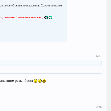
е, а цветной жестко психовать. Салаха по ногам
ка, отвечаю (смотрите новости).
#247
алевшие резы, бесят
#248