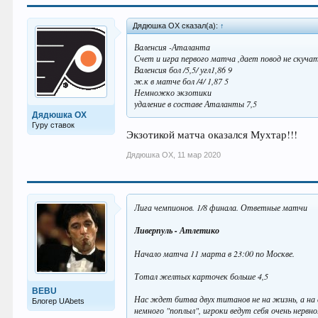
Дядюшка ОХ сказал(а):
↑
Валенсия -Аталанта
Счет и игра первого матча ,дает повод не скуча
Валенсия бол /5,5/ угл1,86 9
ж.к в матче бол /4/ 1,87 5
Немножко экзотики
удаление в составе Аталанты 7,5
Дядюшка ОХ
Гуру ставок
Экзотикой матча оказался Мухтар!!!
Дядюшка ОХ
,
11 мар 2020
Лига чемпионов. 1/8 финала. Ответные матчи
Ливерпуль - Атлетико
Начало матча 11 марта в 23:00 по Москве.
Тотал желтых карточек больше 4,5
BEBU
Нас ждет битва двух титанов не на жизнь, а на
Блогер UAbets
немного "поплыл", игроки ведут себя очень нервно