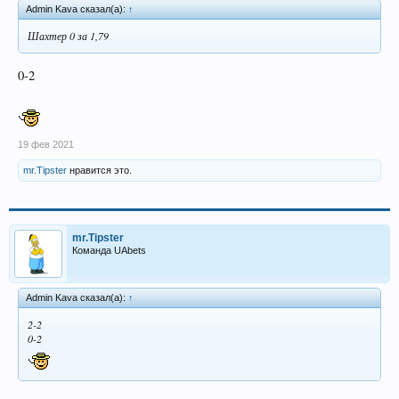
Admin Kava сказал(а):
↑
Шахтер 0 за 1,79
0-2
19 фев 2021
mr.Tipster
нравится это.
mr.Tipster
Команда UAbets
Admin Kava сказал(а):
↑
2-2
0-2