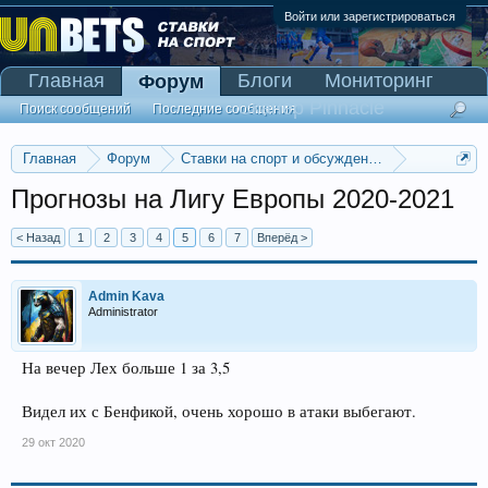
Войти или зарегистрироваться
Главная
Блоги
Мониторинг
Форум
Сканер Pinnacle
Поиск сообщений
Последние сообщения
Главная
Форум
Ставки на спорт и обсуждение спортивных со
Прогнозы на футбол
Прогнозы на Лигу Европы 2020-2021
< Назад
1
2
3
4
5
6
7
Вперёд >
Admin Kava
Administrator
На вечер Лех больше 1 за 3,5
Видел их с Бенфикой, очень хорошо в атаки выбегают.
29 окт 2020