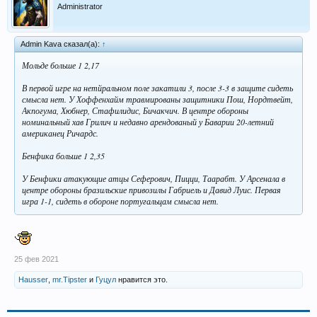
Administrator
Admin Kava сказал(а):
↑
Мольде больше 1 2,17
В первой игре на нетйральном поле закатили 3, после 3-3 в защите сидеть
смысла нет. У Хоффенхайм травмированы защитники Пош, Нордтвейт,
Акпогума, Хюбнер, Стафилидис, Бичакчич. В центре обороны
номинальный хав Грилич и недавно арендованый у Баварии 20-летний
американец Ричардс.
Бенфика больше 1 2,35
У Бенфики атакующие атцы Сеферович, Пицци, Таарабт. У Арсенала в
центре обороны бразильские привозилы Габриель и Давид Луис. Первая
игра 1-1, сидеть в обороне португальцам смысла нет.
25 фев 2021
Hausser
,
mr.Tipster
и
Гуцул
нравится это.