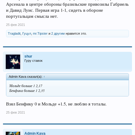
Арсенала в центре обороны бразильские привозилы Габриель
и Давид Луис. Первая игра 1-1, сидеть в обороне
португальцам смысла нет.
25 фев 2021
Tragladit
,
Гуцул
,
mr.Tipster
и
2 другим
нравится это.
shur
Гуру ставок
Admin Kava сказал(а):
↑
Мольде больше 1 2,17
Бенфика больше 1 2,35
Взял Бенфику 0 и Мольде +1.5, не люблю я тоталы.
25 фев 2021
Admin Kava