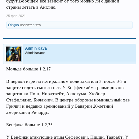
будут.Вообщем все зависит от того можно ли с данной
страны летать в Англию.
25 фев 2021
Olegus
нравится это.
Admin Kava
Administrator
Мольде больше 1 2,17
В первой игре на нетйральном поле закатили 3, после 3-3 в
защите сидеть смысла нет. У Хоффенхайм травмированы
защитники Пош, Нордтвейт, Акпогума, Хюбнер,
Стафилидис, Бичакчич. В центре обороны номинальный хав
Грилич и недавно арендованый у Баварии 20-летний
американец Ричардс.
Бенфика больше 1 2,35
У Бенфики атакующие атцы Сеферович, Пицци, Таарабт. У