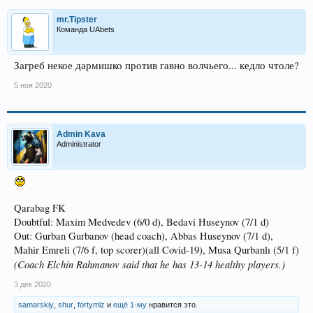
mr.Tipster
Команда UAbets
Загреб некое дармишко против гавно волчьего... кедло чтоле?
5 ноя 2020
Admin Kava
Administrator
Qarabag FK
Doubtful: Maxim Medvedev (6/0 d), Bedavi Huseynov (7/1 d)
Out: Gurban Gurbanov (head coach), Abbas Huseynov (7/1 d),
Mahir Emreli (7/6 f, top scorer)(all Covid-19), Musa Qurbanlı (5/1 f)
(Coach Elchin Rahmanov said that he has 13-14 healthy players.)
3 дек 2020
samarskiy
,
shur
,
fortymlz
и
ещё 1-му
нравится это.