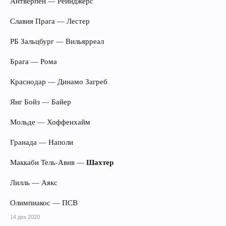
Антверпен — Рейнджерс
Славия Прага — Лестер
РБ Зальцбург — Вильярреал
Брага — Рома
Краснодар — Динамо Загреб
Янг Бойз — Байер
Мольде — Хоффенхайм
Гранада — Наполи
Шахтер
Маккаби Тель-Авив —
Лилль — Аякс
Олимпиакос — ПСВ
14 дек 2020