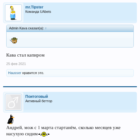
mr.Tipster
Команда UAbets
Admin Kava сказал(а):
↑
Кава стал капиром
25 фев 2021
Hausser
нравится это.
Поитоговый
Активный беттор
Андрей, мож с 1 марта стартанём, сколько месяцев уже
насухую сидим