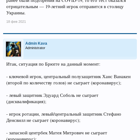
ранее были подозрения на COVID-19, то его тест оказался
отрицательным — 19-летний игрок отправится в столицу
Украины.
18 фев 2021
Admin Kava
Administrator
Итак, ситуация по Брюгге на данный момент:
- ключевой игрок, центральный полузащитник Ханс Ванакен
(второй по количеству голов) не сыграет (коронавирус);
- левый защитник Эдуард Соболь не сыграет
(дисквалификация);
- игрок ротации, левый/центральный защитник Стефано
Денсвилл не сыграет (коронавирус);
- запасной центрбек Матея Митрович не сыграет
(коронавирус);