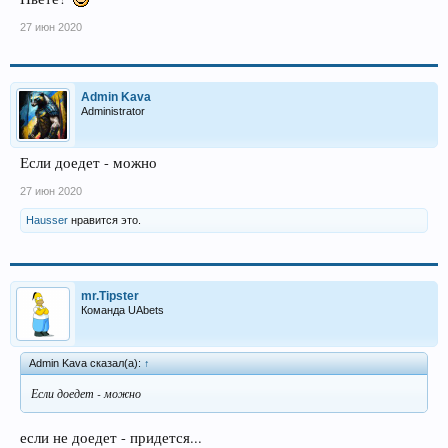
27 июн 2020
Admin Kava
Administrator
Если доедет - можно
27 июн 2020
Hausser
нравится это.
mr.Tipster
Команда UAbets
Admin Kava сказал(а):
↑
Если доедет - можно
если не доедет - придется...