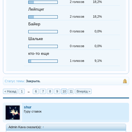
2 голосов
18,2%
Лейпциг
2 голосов
18,2%
Байер
0 голосов
0,0%
Шальке
0 голосов
0,0%
кто-то еще
1 голосов
9,1%
Статус темы:
Закрыта.
< Назад
1
←
6
7
8
9
10
11
Вперёд >
shur
Гуру ставок
Admin Kava сказал(а):
↑