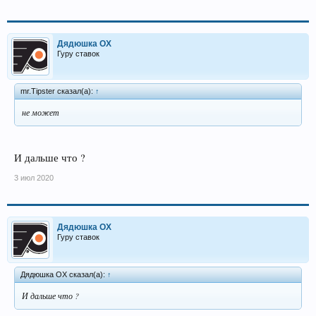
Дядюшка ОХ
Гуру ставок
mr.Tipster сказал(а):
↑
не может
И дальше что ?
3 июл 2020
Дядюшка ОХ
Гуру ставок
Дядюшка ОХ сказал(а):
↑
И дальше что ?