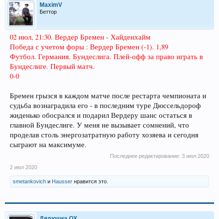
MaximV
Беттор
02 июл, 21:30. Вердер Бремен - Хайденхайм
Победа с учетом форы : Вердер Бремен (-1). 1,89
Футбол. Германия. Бундеслига. Плей-офф за право играть в
Бундеслиге. Первый матч.
0-0
Бремен грызся в каждом матче после рестарта чемпионата и
судьба вознаградила его - в последним туре Дюссельдороф
жиденько обосрался и подарил Вердеру шанс остаться в
главной Бундеслиге. У меня не вызывает сомнений, что
проделав столь энергозатратную работу хозяева и сегодня
сыграют на максимуме.
Последнее редактирование:
3 июл 2020
2 июл 2020
smetankovich
и
Hausser
нравится это.
Дядюшка ОХ