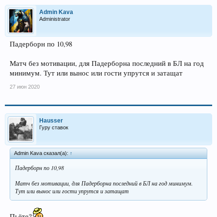
Admin Kava
Administrator
Падерборн по 10,98
Матч без мотивации, для Падерборна последний в БЛ на год
минимум. Тут или вынос или гости упрутся и затащат
27 июн 2020
Hausser
Гуру ставок
Admin Kava сказал(а):
↑
Падерборн по 10,98
Матч без мотивации, для Падерборна последний в БЛ на год минимум.
Тут или вынос или гости упрутся и затащат
Пьёте?