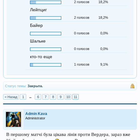
2 голосов
18,2%
Лейпциг
2 голосов
18,2%
Байер
0 голосов
0,0%
Шальке
0 голосов
0,0%
кто-то еще
1 голосов
9,1%
Статус темы:
Закрыта.
< Назад
1
←
6
7
8
9
10
11
Admin Kava
Administrator
В першому матчі була цікава лінія проти Вердера, зараз вже