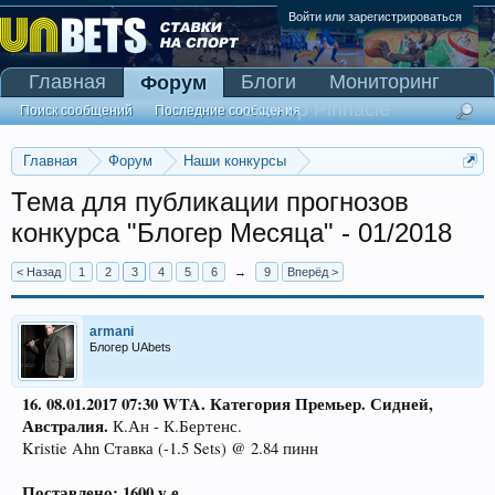
Войти или зарегистрироваться
Главная
Блоги
Мониторинг
Форум
Сканер Pinnacle
Поиск сообщений
Последние сообщения
Главная
Форум
Наши конкурсы
Конкурс "Блогер Месяца"
Тема для публикации прогнозов
конкурса "Блогер Месяца" - 01/2018
< Назад
1
2
3
4
5
6
→
9
Вперёд >
armani
Блогер UAbets
16. 08.01.2017
07:30 WTA. Категория Премьер. Сидней,
Австралия.
К.Ан - К.Бертенс.
Kristie Ahn Ставка (-1.5 Sets) @ 2.84 пинн
Поставлено: 1600 у.е.