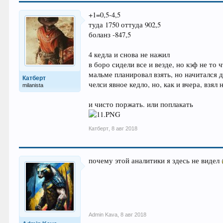
+1=0,5-4,5
туда 1750 оттуда 902,5
боланз -847,5
4 кедла и снова не нажил
в боро сидели все и везде, но кэф не то 
мальме планировал взять, но начитался д
Катберт
челси явное кедло, но, как и вчера, взял 
milanista
и чисто поржать. или поплакать
Катберт
,
8 авг 2018
почему этой аналитики я здесь не видел
Admin Kava
,
8 авг 2018