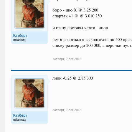
боро - шю Х @ 3.25 200
спартак +1 @ @ 3.010 250
и гляну составы челси - лион
Катберт
чет я разогнался выкидывать по 500 през
milanista
снижу размер до 200-300, а верочки пуст
Катберт
,
7 авг 2018
лион -0,25 @ 2.85 300
Катберт
,
7 авг 2018
Катберт
milanista