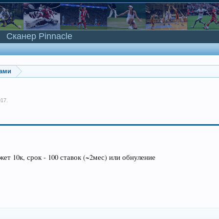
Сканер Pinnacle
ками
017
.
ет 10к, срок - 100 ставок (~2мес) или обнуление