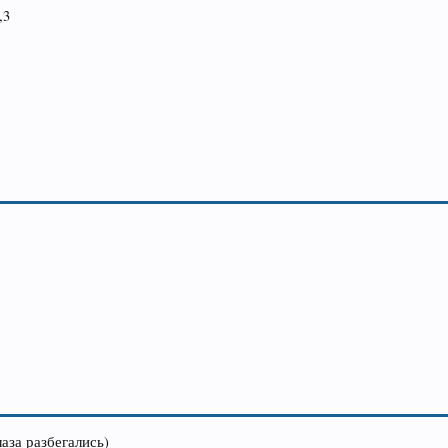
,3
лаза разбегались)