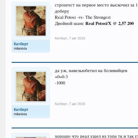
стронгест на первое место выскочил за 1
доберу
Real Potosi -vs- The Strongest
Real Potosi/X @ 2,57 200
Двойной шанс
Катберт
,
7 авг 2018
Катберт
milanista
да уж, навельюбетил на боливийцев
+0=0-3
-1000
Катберт
,
7 авг 2018
Катберт
milanista
хорошо что реал ушел из топа тк и так г