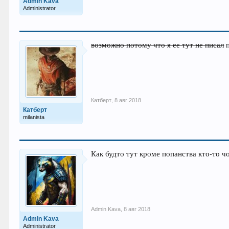
Admin Kava
Administrator
возможно потому что я ее тут не писал
п
Катберт
,
8 авг 2018
Катберт
milanista
Как будто тут кроме попанства кто-то ч
Admin Kava
,
8 авг 2018
Admin Kava
Administrator