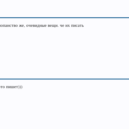
опанство же, очевидные вещи. че их писать
ото пишет)))