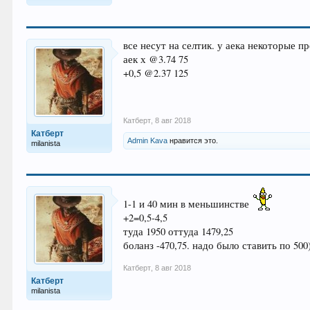
все несут на селтик. у аека некоторые 
аек х @3.74 75
+0,5 @2.37 125
Катберт
,
8 авг 2018
Катберт
Admin Kava
нравится это.
milanista
1-1 и 40 мин в меньшинстве
+2=0,5-4,5
туда 1950 оттуда 1479,25
боланз -470,75. надо было ставить по 500)
Катберт
,
8 авг 2018
Катберт
milanista