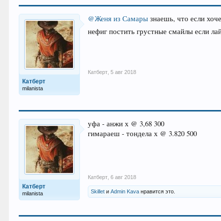
@Женя из Самары
знаешь, что если хоче
нефиг постить грустные смайлы если ла
Катберт
,
5 авг 2018
Катберт
milanista
уфа - анжи х @ 3,68 300
гимараеш - тондела х @ 3.820 500
Катберт
,
6 авг 2018
Катберт
Skillet
и
Admin Kava
нравится это.
milanista