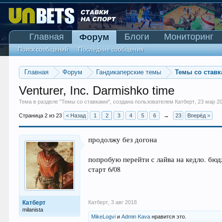
Главная
Блоги
Мониторинг
Форум
Поиск сообщений
Последние сообщения
Главная
Форум
Гандикаперские темы
Темы со став
Venturer, Inc. Darmishko time
Тема в разделе "
Темы со ставками
", создана пользователем
Катберт
,
23 мар 2
Страница 2 из 23
< Назад
1
2
3
4
5
6
→
23
Вперёд >
продолжу без догона
попробую перейти с лайва на кедло. бюдж
старт 6/08
Катберт
Катберт
,
3 авг 2018
milanista
MikeLogvi
и
Admin Kava
нравится это.