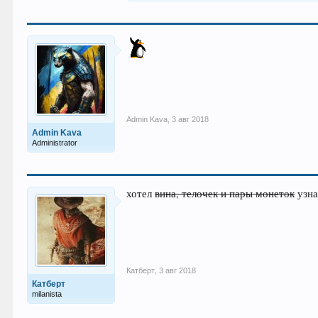
Admin Kava
,
3 авг 2018
Admin Kava
Administrator
хотел
вина, телочек и пары монеток
узна
Катберт
,
3 авг 2018
Катберт
milanista