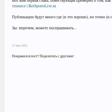
Вот вам первая глава, повествующая примерно о том, как 
теннисе | BetSportsLive.ru
Публикации будут много где (и это хорошо), но точно (и н
Зы: впрочем, можете поспрашивать...
17 июн 2021
Понравился пост? Поделитесь с другими!