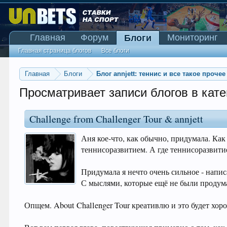
Главная
Форум
Мониторинг
Блоги
Главная страница блогов
Все блоги
Главная
Блоги
Блог annjett: теннис и все такое прочее
Просматривает записи блогов в катег
Challenge from Challenger Tour & annjett
Аня кое-что, как обычно, придумала. Как
теннисоразвитием. А где теннисоразвитие 
Придумала я нечто очень сильное - напис
С мыслями, которые ещё не были продума
Опщем. About Challenger Tour креативлю и это будет хор