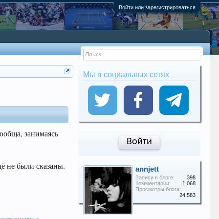
Войти или зарегистрироваться
Мы в социальных сетях
сообща, занимаясь
Войти
щё не были сказаны.
annjett
Записи в блоге:
398
Комментарии:
1.068
Просмотры блога:
24.583