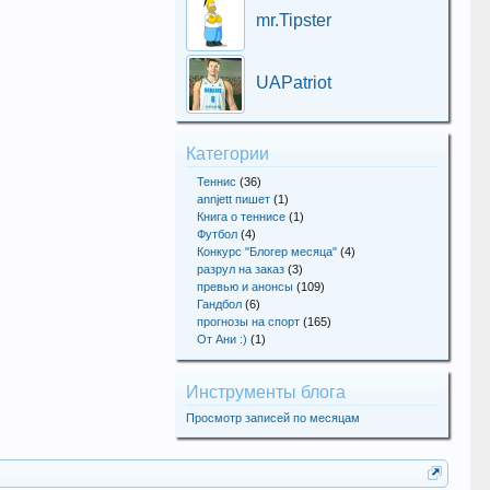
mr.Tipster
UAPatriot
Категории
Теннис
(36)
annjett пишет
(1)
Книга о теннисе
(1)
Футбол
(4)
Конкурс "Блогер месяца"
(4)
разрул на заказ
(3)
превью и анонсы
(109)
Гандбол
(6)
прогнозы на спорт
(165)
От Ани :)
(1)
Инструменты блога
Просмотр записей по месяцам