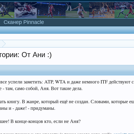
Сканер Pinnacle
ории: От Ани :)
 все успели заметить: ATP, WTA и даже немного ITF действуют 
- там, само собой, Аня. Вот такие дела.
ать книгу. В жанре, который ещё не создан. Словами, которые е
ны и - даже! - придуманы.
ошее! В конце-концов кто, если не Аня?