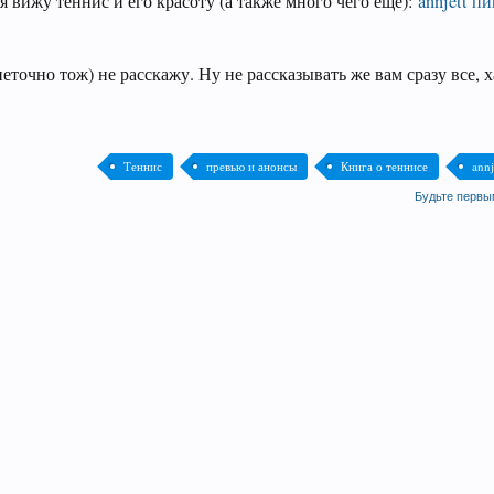
я вижу теннис и его красоту (а также много чего ещё):
annjett п
еточно тож) не расскажу. Ну не рассказывать же вам сразу все, х
Теннис
превью и анонсы
Книга о теннисе
annj
Будьте первы