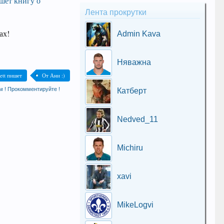
ишет книгу о
Лента прокрутки
ах!
Admin Kava
Няважна
ett пишет
От Ани :)
м ! Прокомментируйте !
Катберт
Nedved_11
Michiru
xavi
MikeLogvi