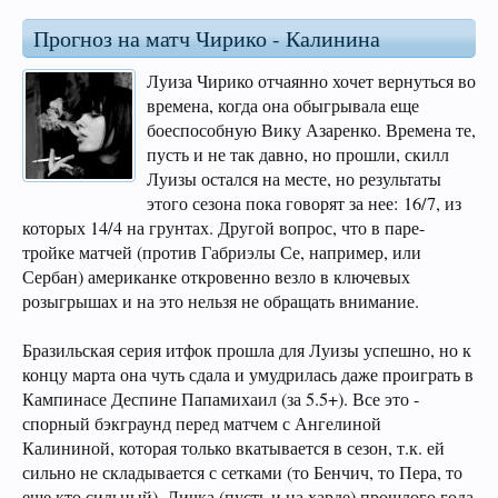
Прогноз на матч Чирико - Калинина
Луиза Чирико отчаянно хочет вернуться во
времена, когда она обыгрывала еще
боеспособную Вику Азаренко. Времена те,
пусть и не так давно, но прошли, скилл
Луизы остался на месте, но результаты
этого сезона пока говорят за нее: 16/7, из
которых 14/4 на грунтах. Другой вопрос, что в паре-
тройке матчей (против Габриэлы Се, например, или
Сербан) американке откровенно везло в ключевых
розыгрышах и на это нельзя не обращать внимание.
Бразильская серия итфок прошла для Луизы успешно, но к
концу марта она чуть сдала и умудрилась даже проиграть в
Кампинасе Деспине Папамихаил (за 5.5+). Все это -
спорный бэкграунд перед матчем с Ангелиной
Калининой, которая только вкатывается в сезон, т.к. ей
сильно не складывается с сетками (то Бенчич, то Пера, то
еще кто сильный). Личка (пусть и на харде) прошлого года