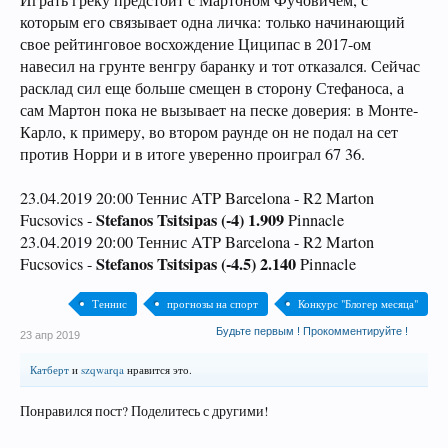
Играть греку предстоит с Мартоном Фучовичем, с
которым его связывает одна личка: только начинающий
свое рейтинговое восхождение Циципас в 2017-ом
навесил на грунте венгру баранку и тот отказался. Сейчас
расклад сил еще больше смещен в сторону Стефаноса, а
сам Мартон пока не вызывает на песке доверия: в Монте-
Карло, к примеру, во втором раунде он не подал на сет
против Норри и в итоге уверенно проиграл 67 36.
23.04.2019 20:00 Теннис ATP Barcelona - R2 Marton
Stefanos Tsitsipas (-4) 1.909
Fucsovics -
Pinnacle
23.04.2019 20:00 Теннис ATP Barcelona - R2 Marton
Stefanos Tsitsipas (-4.5) 2.140
Fucsovics -
Pinnacle
Теннис
прогнозы на спорт
Конкурс "Блогер месяца"
Будьте первым ! Прокомментируйте !
23 апр 2019
Катберт
и
szqwarqa
нравится это.
Понравился пост? Поделитесь с другими!