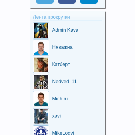
Лента прокрутки
Admin Kava
Няважна
Катберт
Nedved_11
Michiru
xavi
MikeLogvi