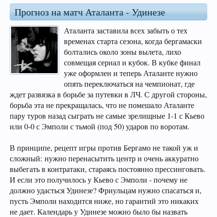
Прогноз на матч Аталанта - Удинезе
Аталанта заставила всех забыть о тех
временах старта сезона, когда бергамаски
болтались около зоны вылета, лихо
совмещая сериал и кубок. В кубке финал
уже оформлен и теперь Аталанте нужно
опять переключаться на чемпионат, где
ждет развязка в борьбе за путевки в ЛЧ. С другой стороны,
борьба эта не прекращалась, что не помешало Аталанте
пару туров назад сыграть не самые зрелищные 1-1 с Кьево
или 0-0 с Эмполи с тьмой (под 50) ударов по воротам.
В принципе, рецепт игры против Бергамо не такой уж и
сложный: нужно перенасытить центр и очень аккуратно
выбегать в контратаки, стараясь постоянно прессинговать.
И если это получилось у Кьево с Эмполи - почему не
должно удасться Удинезе? Фриульцам нужно спасаться и,
пусть Эмполи находится ниже, но гарантий это никаких
не дает. Календарь у Удинезе можно было бы назвать