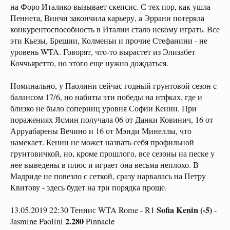
на Форо Италико вызывает скепсис. С тех пор, как ушла
Пеннета, Винчи закончила карьеру, а Эррани потеряла
конкурентоспособность в Италии стало некому играть. Все
эти Кьезы, Брешии, Колменьи и прочие Стефанини - не
уровень WTA. Говорят, что-то вырастет из Элизабет
Коччьяретто, но этого еще нужно дождаться.
Номинально, у Паолини сейчас годный грунтовой сезон с
балансом 17/6, но набиты эти победы на итфках, где и
близко не было соперниц уровня Софии Кенин. При
поражениях Ясмин получала 06 от Данки Ковинич, 16 от
Арруабарены Вечино и 16 от Мэнди Минеллы, что
намекает. Кенин не может назвать себя профильной
грунтовичкой, но, кроме прошлого, все сезоны на песке у
нее выведены в плюс и играет она весьма неплохо. В
Мадриде не повезло с сеткой, сразу нарвалась на Петру
Квитову - здесь будет на три порядка проще.
Sofia Kenin (-5)
13.05.2019 22:30 Теннис WTA Rome - R1
-
2.280
Jasmine Paolini
Pinnacle