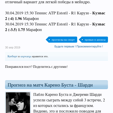
отличный вариант для легкой победы в мейндро.
Куэвас
30.04.2019 15:30 Теннис ATP Estoril - R1 Карузо -
2 (-4) 1.96
Марафон
Куэвас
30.04.2019 15:30 Теннис ATP Estoril - R1 Карузо -
2 (-3.5) 1.75
Марафон
прогнозы на спорт
превью и анонсы
Будьте первым ! Прокомментируйте !
30 апр 2019
Катберт
и
szqwarqa
нравится это.
Понравился пост? Поделитесь с другими!
Прогноз на матч Карено Буста - Шарди
Пабло Карено Буста и Джереми Шарди
успели сыграть между собой 3 встречи, 2
из которых остались за французом.
Видимо, это и послужило поводом для