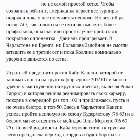
по не самой простой сетке. Чтобы
сохранить рейтинг, американка играет все турниры
подряд и пока у нее получается неплохо. Но всякий раз
после АО, как только на ее пути оказывается более
профильная, опытная или просто лучше прибитая к
покрытию оппонентка - Даниэль проигрывает. В
Чарльстоне ни Бренгл, ни Большова Задойнов не смогли
затащить ее в третий сет и пока Коллинз номинально
уверенно движется по сетке.
Играть ей предстоит против Кайи Канепи, которой не
занимать опыта на грунтах (карьерные 205/107 и много
удачных выстпулений на крупных ивентах, включая Ролан
Гаррос) и которая решила реанимировать свою карьеру,
покорив в очередной раз топ-100 и приближаясь, пусть и
не очень быстро, к топ-50. Здесь в Чарльстоне Канепи
успела пройти неплохую по сезону Кудерметову (76 63) и в
боевом матче отцепить от мейндро Элиз Мертенс (06 60
75). По всей видимости, Кайа хорошо готова к грунтам,
легко преодолела переход с хардов и будет бороться с