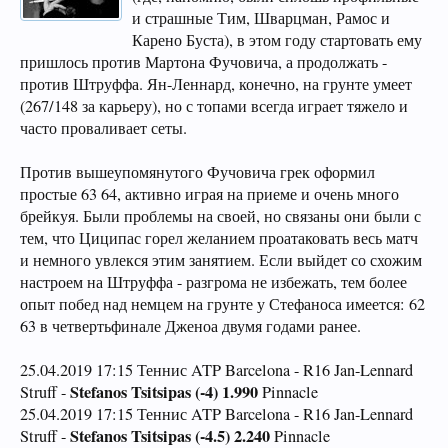
и страшные Тим, Шварцман, Рамос и
Карено Буста), в этом году стартовать ему
пришлось против Мартона Фучовича, а продолжать -
против Штруффа. Ян-Леннард, конечно, на грунте умеет
(267/148 за карьеру), но с топами всегда играет тяжело и
часто проваливает сеты.
Против вышеупомянутого Фучовича грек оформил
простые 63 64, активно играя на приеме и очень много
брейкуя. Были проблемы на своей, но связаны они были с
тем, что Циципас горел желанием проатаковать весь матч
и немного увлекся этим занятием. Если выйдет со схожим
настроем на Штруффа - разгрома не избежать, тем более
опыт побед над немцем на грунте у Стефаноса имеется: 62
63 в четвертьфинале Дженоа двумя годами ранее.
25.04.2019 17:15 Теннис ATP Barcelona - R16 Jan-Lennard
Stefanos Tsitsipas (-4) 1.990
Struff -
Pinnacle
25.04.2019 17:15 Теннис ATP Barcelona - R16 Jan-Lennard
Stefanos Tsitsipas (-4.5) 2.240
Struff -
Pinnacle