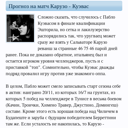
Прогноз на матч Карузо - Куэвас
Сложно сказать, что случилось с Пабло
Куэвасом в финале квалификации
Эшторила, но сетка и лакилузерство
распорядились так, что уругваец может
сразу же взять у Сальваторе Карузо
реванш за странные 46 75 46 парой дней
ранее. Пока не доказано обратное, итальянец был и
остается игроком уровня челленджеров, пусть и с
приставкой "топ". Сомнительно, чтобы Куэвас дважды
подряд провалил игру против уже знакомого оппа.
В целом, Пабло может смело записывать старт сезона себе
в актив: наиграно 20/11, из которых 16/7 на грунтах, из
которых 5 побед на челленджере в Тунисе в весьма боевом
(Качин, Троички, Химено Травер, Джустино, Домингеш)
составе. Кроме этого есть хорошая победа над Чиличем в
Будапеште и заруба с будущим победителем Берреттини
там же. Если усталость не накопилась, то Карузо -