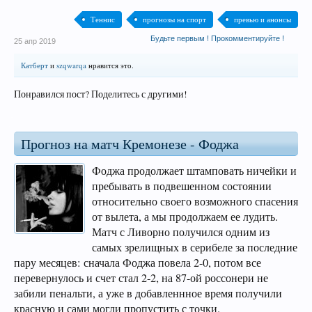
Теннис
прогнозы на спорт
превью и анонсы
Будьте первым ! Прокомментируйте !
25 апр 2019
Катберт
и
szqwarqa
нравится это.
Понравился пост? Поделитесь с другими!
Прогноз на матч Кремонезе - Фоджа
Фоджа продолжает штамповать ничейки и
пребывать в подвешенном состоянии
относительно своего возможного спасения
от вылета, а мы продолжаем ее лудить.
Матч с Ливорно получился одним из
самых зрелищных в серибеле за последние
пару месяцев: сначала Фоджа повела 2-0, потом все
перевернулось и счет стал 2-2, на 87-ой россонери не
забили пенальти, а уже в добавленнное время получили
красную и сами могли пропустить с точки.