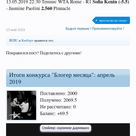
Sofia Kenin (-5.5)
13.05.2019 22:30 Теннис WTA Rome - R1
2.560
- Jasmine Paolini
Pinnacle
прогнозы на спорт
Будьте первым ! Прокомментируйте !
13 май 2019
BEBU
и
Катберт
нравится это.
Понравился пост? Поделитесь с другими!
Итоги конкурса "Блогер месяца": апрель
2019
Поставлено: 2000
Получено: 2069.5
Не рассчитано: 0
Баланс: +69.5
Спойлер:
скромное дармишко