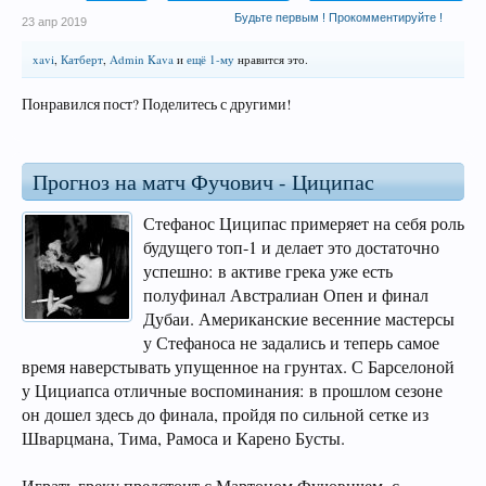
Будьте первым ! Прокомментируйте !
23 апр 2019
xavi
,
Катберт
,
Admin Kava
и
ещё 1-му
нравится это.
Понравился пост? Поделитесь с другими!
Прогноз на матч Фучович - Циципас
Стефанос Циципас примеряет на себя роль
будущего топ-1 и делает это достаточно
успешно: в активе грека уже есть
полуфинал Австралиан Опен и финал
Дубаи. Американские весенние мастерсы
у Стефаноса не задались и теперь самое
время наверстывать упущенное на грунтах. С Барселоной
у Цициапса отличные воспоминания: в прошлом сезоне
он дошел здесь до финала, пройдя по сильной сетке из
Шварцмана, Тима, Рамоса и Карено Бусты.