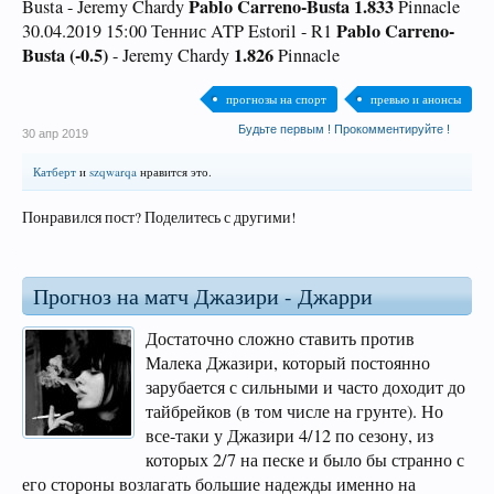
Pablo Carreno-Busta 1.833
Busta - Jeremy Chardy
Pinnacle
Pablo Carreno-
30.04.2019 15:00 Теннис ATP Estoril - R1
Busta (-0.5)
1.826
- Jeremy Chardy
Pinnacle
прогнозы на спорт
превью и анонсы
Будьте первым ! Прокомментируйте !
30 апр 2019
Катберт
и
szqwarqa
нравится это.
Понравился пост? Поделитесь с другими!
Прогноз на матч Джазири - Джарри
Достаточно сложно ставить против
Малека Джазири, который постоянно
зарубается с сильными и часто доходит до
тайбрейков (в том числе на грунте). Но
все-таки у Джазири 4/12 по сезону, из
которых 2/7 на песке и было бы странно с
его стороны возлагать большие надежды именно на