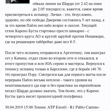
обвала линии на Шарди (от 2.42 на пике
до 2.05 текущих) и, кажется, самое время
присмотреться к испанцу. Лички - это, безусловно,
здорово, но обе победы Джереми состоялись 5 лет назад, а
за это время Пабло неслабо возрос в скилле. Текущий
сезон Карено Буста стартовал просто шикарно - с
четвертого круга АО и крутой зарубой против Нишикори,
где на решающем тайбрейке даже вел 8-5.
После чего испанец отправился в Аргентину, там выиграл
сет у Качина, отдал свою во втором сете и отказался, в
итоге пропустив и всю ЮА-серию и мастерсы. Вернулся к
теннису испанец только в Барселоне, где в борьбе (46 76
16) проиграл Пэру. Смотрелся как для первого матча после
перерыва Пабло весьма неплохо - такого уровня на
неоптимального (да еще и без практики на европейском
песке) Шарди должно хватать. Тем более, что у Карено
Бусты здесь висит прошлогодний полуфинал.
30.04.2019 15:00 Теннис ATP Estoril - R1 Pablo Carreno-