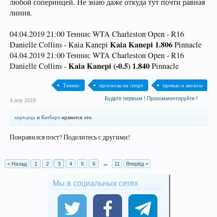
любой соперинцей. Не знаю даже откуда тут почти равная
линия.
04.04.2019 21:00 Теннис WTA Charleston Open - R16
Kaia Kanepi 1.806
Danielle Collins - Kaia Kanepi
Pinnacle
04.04.2019 21:00 Теннис WTA Charleston Open - R16
Kaia Kanepi (-0.5) 1.840
Danielle Collins -
Pinnacle
Теннис
прогнозы на спорт
превью и анонсы
Будьте первым ! Прокомментируйте !
4 апр 2019
szqwarqa
и
Катберт
нравится это.
Понравился пост? Поделитесь с другими!
< Назад
1
2
3
4
5
6
→
11
Вперёд >
Мы в социальных сетях