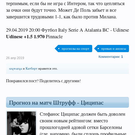
терпимым, если бы не игра с Интером, так что цепляться
за очки они будут точно. Может Де Поль забьет и все
завершится трудовыми 1-1, как было против Милана.
29.04.2019 20:00 Футбол Italy Serie A Atalanta BC - Udinese
Udinese +1.5 1.970
Pinnacle
прогнозы на спорт
превью и анонсы
Комментарии:
1
26 апр 2019
szqwarqa
и
Катберт
нравится это.
Понравился пост? Поделитесь с другими!
Прогноз на матч Штруфф - Циципас
Стефанос Циципас должен быть доволен
своим новым рейтингом: вместо
прошлогодней адовой сетки Барселоны
(где, напомню, были сплошь профильные