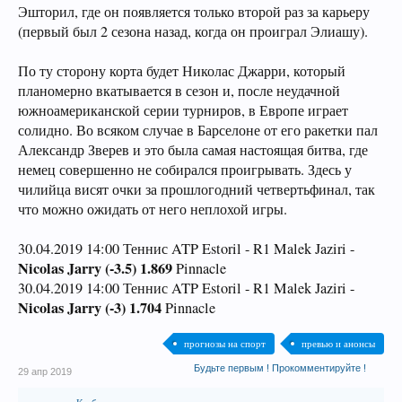
Эшторил, где он появляется только второй раз за карьеру
(первый был 2 сезона назад, когда он проиграл Элиашу).
По ту сторону корта будет Николас Джарри, который
планомерно вкатывается в сезон и, после неудачной
южноамериканской серии турниров, в Европе играет
солидно. Во всяком случае в Барселоне от его ракетки пал
Александр Зверев и это была самая настоящая битва, где
немец совершенно не собирался проигрывать. Здесь у
чилийца висят очки за прошлогодний четвертьфинал, так
что можно ожидать от него неплохой игры.
30.04.2019 14:00 Теннис ATP Estoril - R1 Malek Jaziri -
Nicolas Jarry (-3.5) 1.869
Pinnacle
30.04.2019 14:00 Теннис ATP Estoril - R1 Malek Jaziri -
Nicolas Jarry (-3) 1.704
Pinnacle
прогнозы на спорт
превью и анонсы
Будьте первым ! Прокомментируйте !
29 апр 2019