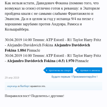
Как нельзя кстати, Давидович Фокина (помимо того, что
возмужал за сезон) отлично готов к реваншу: в Эшториле
пройдена кваля с не самыми слабыми Франтанжело и
Эвансом. Да и в целом за год у испанца 9/4 на песке с
хорошими зарубами против Андуяра, Рамоса и
Кольшрайбера.
30.04.2019 14:00 Теннис ATP Estoril - R1 Taylor Harry Fritz
Alejandro Davidovich
- Alejandro Davidovich Fokina
Fokina 1.884
Pinnacle
30.04.2019 14:00 Теннис ATP Estoril - R1 Taylor Harry Fritz
Alejandro Davidovich Fokina (-0.5) 1.970
-
Pinnacle
прогнозы на спорт
превью и анонсы
Будьте первым ! Прокомментируйте !
29 апр 2019
szqwarqa
и
Катберт
нравится это.
Понравился пост? Поделитесь с другими!