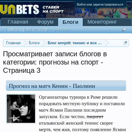
Войти или зарегистрироваться
Главная
Форум
Мониторинг
Блоги
Сканер Pinnacle
Главная страница блогов
Все блоги
Главная
Блоги
Блог annjett: теннис и все такое прочее
Просматривает записи блогов в
категории: прогнозы на спорт -
Страница 3
Прогноз на матч Кенин - Паолини
Организаторы турнира в Риме решили
порадовать местную публику и поставили
матч Ясмин Паолини последним
запуском. Если честно,
пациент
итальянский женский теннис скорее
мертв, чем жив, поэтому появление Ясмин