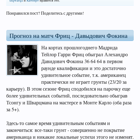
szqwarqa
и
Катберт
нравится это.
Понравился пост? Поделитесь с другими!
Прогноз на матч Фриц - Давыдович Фокина
На кортах прошлогоднего Мадрида
Тейлор Гарри Фриц обыграл Алехандро
Давидович Фокина 36 64 64 в первом
раунде квалификации и это достаточно
удивительное событие, т.к. американец
практически не играет грунты (23/20 за
карьеру). В этом сезоне Фриц сподобился на парочку еще
более удивительных событий, последовательно обыграв
Тсонгу и Шварцмана на мастерсе в Монте Карло (оба раза
за 5+).
Здесь-то самое время удивительным событиям и
закончиться: все-таки грунт - совершенно не покрытие
американца и никакие локальные успехи этого не изменят.