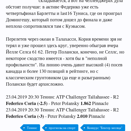
складывается, а вот на челленджерах дула
обстоят получше: в активе Федерико уже есть
четвертьфинал Барлетты и last16 Туниса, где он проиграл
Домингешу, который потом дошел до финала и даже
неплохо сопротивлялся там с Куэвасом.
Перелетев через океан в Талахасси, Кория времени зря не
терял и уже прошел здесь круг, уверенно обыграв вчера
Йелле Селса 61 62. Петер Полански, конечно, не Селлс, но
некоторое сходство имеется - хотя бы в "неполной
профильности". На линию очень давит высокий (4) посев
канадца и более 130 позиций в рейтинге, но с
классическим грунтовиком (да еще и разыгранным)
Полански будет архисложно.
23.04.2019 20:30 Теннис ATP Challenger Tallahassee - R2
Federico Coria (-2.5)
1.862
- Peter Polansky
Pinnacle
23.04.2019 20:30 Теннис ATP Challenger Tallahassee - R2
Federico Coria (-3)
2.010
- Peter Polansky
Pinnacle
Теннис
прогнозы на спорт
Конкурс "Блогер месяца"