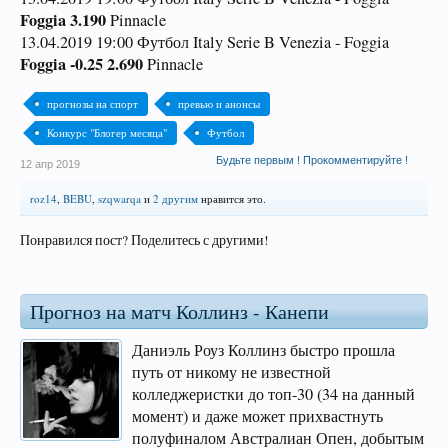
Foggia 3.190
Pinnacle
13.04.2019 19:00 Футбол Italy Serie B Venezia - Foggia
Foggia -0.25 2.690
Pinnacle
прогнозы на спорт
превью и анонсы
Конкурс "Блогер месяца"
Футбол
Будьте первым ! Прокомментируйте !
12 апр 2019
roz14
,
BEBU
,
szqwarqa
и
2 другим
нравится это.
Понравился пост? Поделитесь с другими!
Прогноз на матч Коллинз - Канепи
Даниэль Роуз Коллинз быстро прошла
путь от никому не известной
колледжеристки до топ-30 (34 на данный
момент) и даже может прихвастнуть
полуфиналом Австралиан Опен, добытым