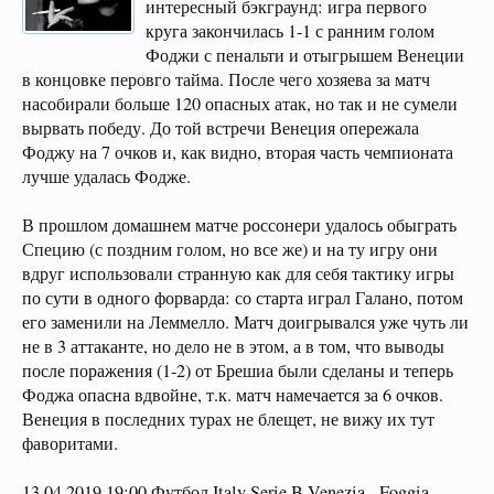
интересный бэкграунд: игра первого
круга закончилась 1-1 с ранним голом
Фоджи с пенальти и отыгрышем Венеции
в концовке перовго тайма. После чего хозяева за матч
насобирали больше 120 опасных атак, но так и не сумели
вырвать победу. До той встречи Венеция опережала
Фоджу на 7 очков и, как видно, вторая часть чемпионата
лучше удалась Фодже.
В прошлом домашнем матче россонери удалось обыграть
Специю (с поздним голом, но все же) и на ту игру они
вдруг использовали странную как для себя тактику игры
по сути в одного форварда: со старта играл Галано, потом
его заменили на Леммелло. Матч доигрывался уже чуть ли
не в 3 аттаканте, но дело не в этом, а в том, что выводы
после поражения (1-2) от Брешиа были сделаны и теперь
Фоджа опасна вдвойне, т.к. матч намечается за 6 очков.
Венеция в последних турах не блещет, не вижу их тут
фаворитами.
13.04.2019 19:00 Футбол Italy Serie B Venezia - Foggia