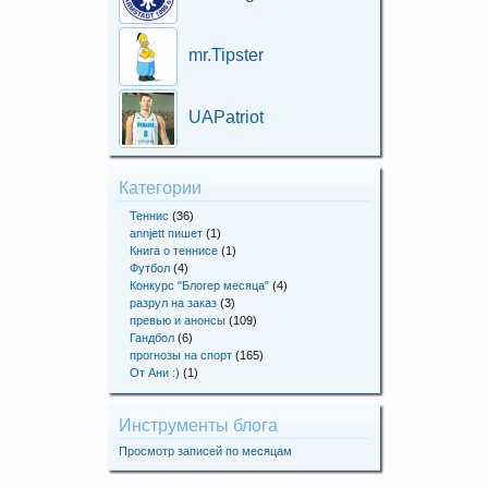
mr.Tipster
UAPatriot
Категории
Теннис
(36)
annjett пишет
(1)
Книга о теннисе
(1)
Футбол
(4)
Конкурс "Блогер месяца"
(4)
разрул на заказ
(3)
превью и анонсы
(109)
Гандбол
(6)
прогнозы на спорт
(165)
От Ани :)
(1)
Инструменты блога
Просмотр записей по месяцам