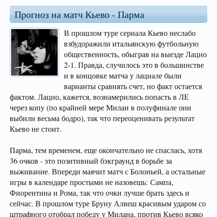
Прогноз на матч Кьево - Парма
В прошлом туре сериала Кьево неслабо
взбудоражили итальянскую футбольную
общественность, обыграв на выезде Лацио
2-1. Правда, случилось это в большинстве
и в концовке матча у лациале были
варианты сравнять счет, но факт остается
фактом. Лацио, кажется, вознамерились попасть в ЛЕ
через копу (по крайней мере Милан в полуфинале они
выбили весьма бодро), так что переоценивать результат
Кьево не стоит.
Парма, тем временем, еще окончательно не спаслась, хотя
36 очков - это позитивный бэкграунд в борьбе за
выживание. Впереди маячит матч с Болоньей, а остальные
игры в календаре простыми не назовешь: Сампа,
Фиорентина и Рома, так что очки лучше брать здесь и
сейчас. В прошлом туре Бруну Алвеш красивым ударом со
штрафного отобрал победу у Милана, против Кьево всяко