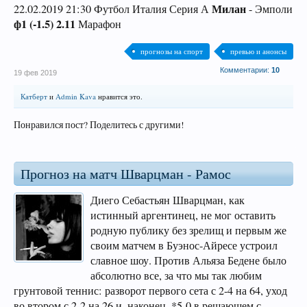
Милан
22.02.2019 21:30 Футбол Италия Серия А
- Эмполи
ф1 (-1.5) 2.11
Марафон
прогнозы на спорт
превью и анонсы
Комментарии:
10
19 фев 2019
Катберт
и
Admin Kava
нравится это.
Понравился пост? Поделитесь с другими!
Прогноз на матч Шварцман - Рамос
Диего Себастьян Шварцман, как
истинный аргентинец, не мог оставить
родную публику без зрелищ и первым же
своим матчем в Буэнос-Айресе устроил
славное шоу. Против Альяза Бедене было
абсолютно все, за что мы так любим
грунтовой теннис: разворот первого сета с 2-4 на 64, уход
во втором с 2-2 на 26 и, наконец, *5-0 в решающем с