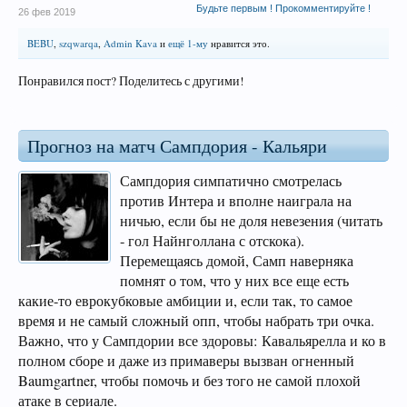
Будьте первым ! Прокомментируйте !
26 фев 2019
BEBU
,
szqwarqa
,
Admin Kava
и
ещё 1-му
нравится это.
Понравился пост? Поделитесь с другими!
Прогноз на матч Сампдория - Кальяри
Сампдория симпатично смотрелась
против Интера и вполне наиграла на
ничью, если бы не доля невезения (читать
- гол Найнголлана с отскока).
Перемещаясь домой, Самп наверняка
помнят о том, что у них все еще есть
какие-то еврокубковые амбиции и, если так, то самое
время и не самый сложный опп, чтобы набрать три очка.
Важно, что у Сампдории все здоровы: Кавальярелла и ко в
полном сборе и даже из примаверы вызван огненный
Baumgartner, чтобы помочь и без того не самой плохой
атаке в сериале.