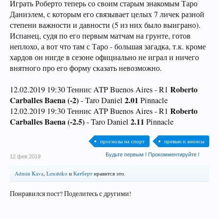
Играть Роберто теперь со своим старым знакомым Таро
Даниэлем, с которым его связывает целых 7 личек разной
степени важности и давности (5 из них было выиграно).
Испанец, судя по его первым матчам на грунте, готов
неплохо, а вот что там с Таро - большая загадка, т.к. кроме
хардов он нигде в сезоне официально не играл и ничего
внятного про его форму сказать невозможно.
Roberto
12.02.2019 19:30 Теннис ATP Buenos Aires - R1
Carballes Baena (-2)
2.01
- Taro Daniel
Pinnacle
Roberto
12.02.2019 19:30 Теннис ATP Buenos Aires - R1
Carballes Baena (-2.5)
2.11
- Taro Daniel
Pinnacle
прогнозы на спорт
превью и анонсы
Будьте первым ! Прокомментируйте !
12 фев 2019
Admin Kava
,
Lenshiko
и
Катберт
нравится это.
Понравился пост? Поделитесь с другими!