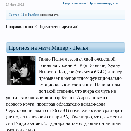
Будьте первым ! Прокомментируйте !
14 фев 2019
Nedved_11
и
Катберт
нравится это.
Понравился пост? Поделитесь с другими!
Прогноз на матч Майер - Пелья
Гвидо Пелья лузернул свой очередной
финал на уровне АТР (в Кордобе) Хуану
Игнасио Лондеро (со счета 63 42) и теперь
пребывает в непонятном функционально-
эмоциональном состоянии. Непонятном
до такой степени, что вчера он чуть не
укатился в ближайший бар Буэнос-Айреса прямо с
первого круга, проиграв обладателю вайлд-карда
Черундоло первый сет 36 (с 31) и еле-еле осилив разворот
(не подал на второй сет при 53). Очевидно, что даже если
сил Гвидо хватает, 2 турнира на таком уровне он не тянет
эмоционально.