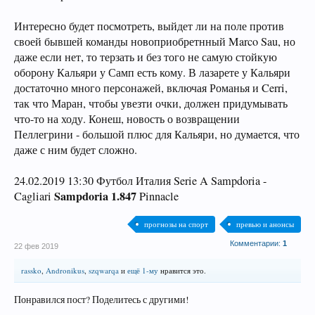
Интересно будет посмотреть, выйдет ли на поле против
своей бывшей команды новоприобретнный Marco Sau, но
даже если нет, то терзать и без того не самую стойкую
оборону Кальяри у Самп есть кому. В лазарете у Кальяри
достаточно много персонажей, включая Романья и Cerri,
так что Маран, чтобы увезти очки, должен придумывать
что-то на ходу. Конеш, новость о возвращении
Пеллегрини - большой плюс для Кальяри, но думается, что
даже с ним будет сложно.
24.02.2019 13:30 Футбол Италия Serie A Sampdoria -
Sampdoria 1.847
Cagliari
Pinnacle
прогнозы на спорт
превью и анонсы
Комментарии:
1
22 фев 2019
rassko
,
Andronikus
,
szqwarqa
и
ещё 1-му
нравится это.
Понравился пост? Поделитесь с другими!