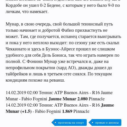
Кордобе он ушел 0-2 Бедене, с которым у него было 9-0 по
личкам, что намекает.
Мунар, в свою очередь, свой большой теннисный путь
только начинает и добротой Фабио прихвастнуть не
может. Там, где получается, испанец старается выигрывать
и пока у него неплохо выходит: по сезону уже есть скальп
Чеккинато и здесь в Буэнос-Айресе прошел не слишком
удобного для себя Дель Бониса, так что играть намерен по
полной. С Фонини Мунар уже встречался и, даже на
непрофильном покрытии (хард АО), дважды дошел до
тайбрейков и лишь в третьем сете снялся. По текущим
кондициям похоже на реванш.
14.02.2019 02:00 Теннис ATP Buenos Aires - R16 Jaume
Jaume Munar 2.080
Munar - Fabio Fognini
Pinnacle
Jaume
14.02.2019 02:00 Теннис ATP Buenos Aires - R16
Munar (+1.5)
1.869
- Fabio Fognini
Pinnacle
прогнозы на спорт
превью и анонсы