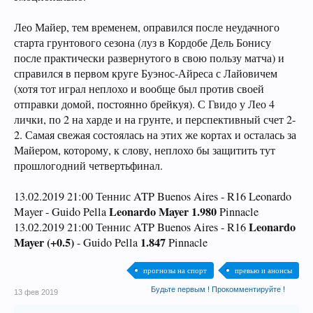
Лео Майер, тем временем, оправился после неудачного
старта грунтового сезона (луз в Кордобе Дель Бонису
после практически развернутого в свою пользу матча) и
справился в первом круге Буэнос-Айреса с Лайовичем
(хотя тот играл неплохо и вообще был против своей
отправки домой, постоянно брейкуя). С Гвидо у Лео 4
лички, по 2 на харде и на грунте, и перспективный счет 2-
2. Самая свежая состоялась на этих же кортах и осталась за
Майером, которому, к слову, неплохо бы защитить тут
прошлогодний четвертьфинал.
13.02.2019 21:00 Теннис ATP Buenos Aires - R16 Leonardo
Leonardo Mayer 1.980
Mayer - Guido Pella
Pinnacle
Leonardo
13.02.2019 21:00 Теннис ATP Buenos Aires - R16
Mayer (+0.5)
1.847
- Guido Pella
Pinnacle
прогнозы на спорт
превью и анонсы
Будьте первым ! Прокомментируйте !
13 фев 2019