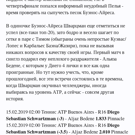
четвертьфинале попался информный неудобный Пелья -
время проверять на сыпучесть песок Буэнос-Айреса.
В одиночке Буэнос-Айреса Шварцман еще отметиться не
успел (все-таки топ-20), зато бодро и весело шагает по
сетке в паре с Тимом (обыграны очень непростые Куэвас/
Лопес и Карбальес Баэна/Жазири), пока не вызывая
никаких вопросов к качеству своей игры. Первый матч в
синглз подарил ему неплохого раздражителя - Альяза
Бедене, с которым у Диего 4 лички и все как одна
проигранные. Но тут нужно учесть, что, кроме
прошлогодней, все эти встречи состоялись в те времена,
когда Шварцман окучивал челленджеры, иногда
выбираясь на уровень АТР, а сейчас - совсем другая
история.
Diego
15.02.2019 02:00 Теннис ATP Buenos Aires - R16
Sebastian Schwartzman (-3)
1.833
- Aljaz Bedene
Pinnacle
Diego
15.02.2019 02:00 Теннис ATP Buenos Aires - R16
Sebastian Schwartzman (-3.5)
2.010
- Aljaz Bedene
Pinnacle