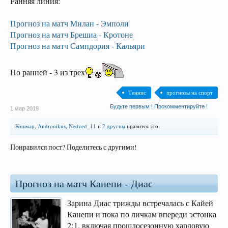
Ранняя линия:
Прогноз на матч Милан - Эмполи
Прогноз на матч Брешиа - Кротоне
Прогноз на матч Сампдория - Кальяри
По ранней - 3 из трех
Теннис
прогнозы на спорт
Будьте первым ! Прокомментируйте !
1 мар 2019
Кошмар
,
Andronikus
,
Nedved_11
и
2 другим
нравится это.
Понравился пост? Поделитесь с другими!
Прогноз на матч Канепи - Диас
Зарина Диас трижды встречалась с Кайей
Канепи и пока по личкам впереди эстонка
2:1, включая прошлосезонную хардовую