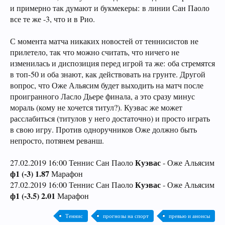
и примерно так думают и букмекеры: в линии Сан Паоло
все те же -3, что и в Рио.
С момента матча никаких новостей от теннисистов не
прилетело, так что можно считать, что ничего не
изменилась и диспозиция перед игрой та же: оба стремятся
в топ-50 и оба знают, как действовать на грунте. Другой
вопрос, что Оже Альясим будет выходить на матч после
проигранного Ласло Дьере финала, а это сразу минус
мораль (кому не хочется титул?). Куэвас же может
расслабиться (титулов у него достаточно) и просто играть
в свою игру. Против одноручников Оже должно быть
непросто, потянем реванш.
Куэвас
27.02.2019 16:00 Теннис Сан Паоло
- Оже Альясим
ф1 (-3) 1.87
Марафон
Куэвас
27.02.2019 16:00 Теннис Сан Паоло
- Оже Альясим
ф1 (-3.5) 2.01
Марафон
Теннис
прогнозы на спорт
превью и анонсы