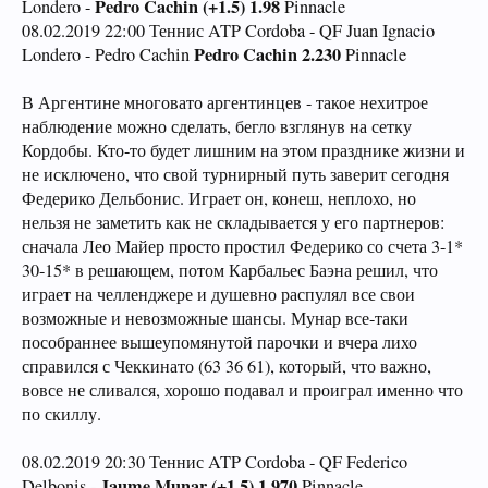
Pedro Cachin (+1.5) 1.98
Londero -
Pinnacle
08.02.2019 22:00 Теннис ATP Cordoba - QF Juan Ignacio
Pedro Cachin 2.230
Londero - Pedro Cachin
Pinnacle
В Аргентине многовато аргентинцев - такое нехитрое
наблюдение можно сделать, бегло взглянув на сетку
Кордобы. Кто-то будет лишним на этом празднике жизни и
не исключено, что свой турнирный путь заверит сегодня
Федерико Дельбонис. Играет он, конеш, неплохо, но
нельзя не заметить как не складывается у его партнеров:
сначала Лео Майер просто простил Федерико со счета 3-1*
30-15* в решающем, потом Карбальес Баэна решил, что
играет на челленджере и душевно распулял все свои
возможные и невозможные шансы. Мунар все-таки
пособраннее вышеупомянутой парочки и вчера лихо
справился с Чеккинато (63 36 61), который, что важно,
вовсе не сливался, хорошо подавал и проиграл именно что
по скиллу.
08.02.2019 20:30 Теннис ATP Cordoba - QF Federico
Jaume Munar (+1.5) 1.970
Delbonis -
Pinnacle