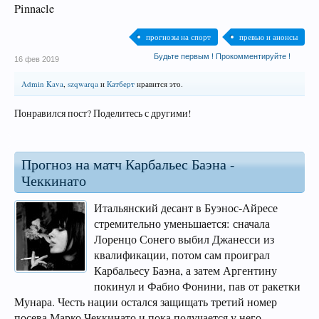
Pinnacle
прогнозы на спорт
превью и анонсы
Будьте первым ! Прокомментируйте !
16 фев 2019
Admin Kava
,
szqwarqa
и
Катберт
нравится это.
Понравился пост? Поделитесь с другими!
Прогноз на матч Карбальес Баэна -
Чеккинато
Итальянский десант в Буэнос-Айресе
стремительно уменьшается: сначала
Лоренцо Сонего выбил Джанесси из
квалификации, потом сам проиграл
Карбальесу Баэна, а затем Аргентину
покинул и Фабио Фонини, пав от ракетки
Мунара. Честь нации остался защищать третий номер
посева Марко Чеккинато и пока получается у него