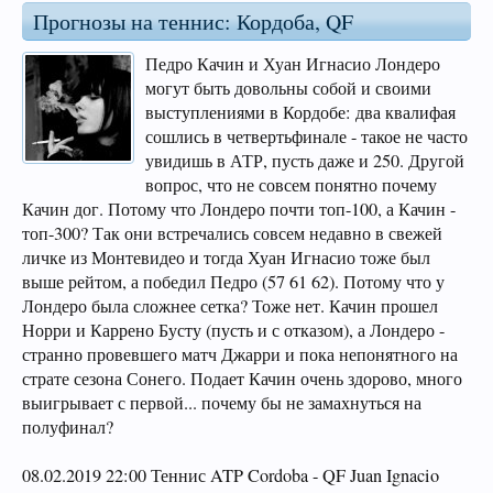
Прогнозы на теннис: Кордоба, QF
Педро Качин и Хуан Игнасио Лондеро
могут быть довольны собой и своими
выступлениями в Кордобе: два квалифая
сошлись в четвертьфинале - такое не часто
увидишь в АТР, пусть даже и 250. Другой
вопрос, что не совсем понятно почему
Качин дог. Потому что Лондеро почти топ-100, а Качин -
топ-300? Так они встречались совсем недавно в свежей
личке из Монтевидео и тогда Хуан Игнасио тоже был
выше рейтом, а победил Педро (57 61 62). Потому что у
Лондеро была сложнее сетка? Тоже нет. Качин прошел
Норри и Каррено Бусту (пусть и с отказом), а Лондеро -
странно провевшего матч Джарри и пока непонятного на
страте сезона Сонего. Подает Качин очень здорово, много
выигрывает с первой... почему бы не замахнуться на
полуфинал?
08.02.2019 22:00 Теннис ATP Cordoba - QF Juan Ignacio