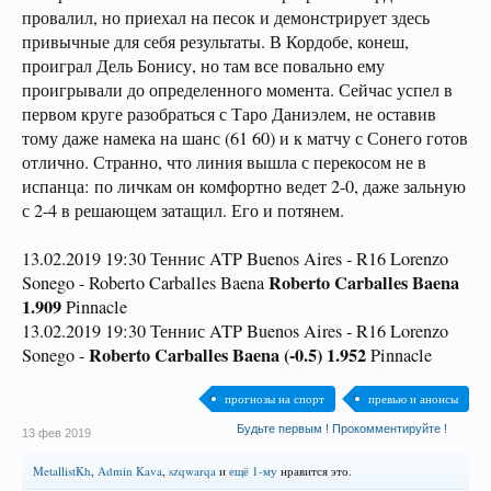
провалил, но приехал на песок и демонстрирует здесь
привычные для себя результаты. В Кордобе, конеш,
проиграл Дель Бонису, но там все повально ему
проигрывали до определенного момента. Сейчас успел в
первом круге разобраться с Таро Даниэлем, не оставив
тому даже намека на шанс (61 60) и к матчу с Сонего готов
отлично. Странно, что линия вышла с перекосом не в
испанца: по личкам он комфортно ведет 2-0, даже зальную
с 2-4 в решающем затащил. Его и потянем.
13.02.2019 19:30 Теннис ATP Buenos Aires - R16 Lorenzo
Roberto Carballes Baena
Sonego - Roberto Carballes Baena
1.909
Pinnacle
13.02.2019 19:30 Теннис ATP Buenos Aires - R16 Lorenzo
Roberto Carballes Baena (-0.5) 1.952
Sonego -
Pinnacle
прогнозы на спорт
превью и анонсы
Будьте первым ! Прокомментируйте !
13 фев 2019
MetallistKh
,
Admin Kava
,
szqwarqa
и
ещё 1-му
нравится это.