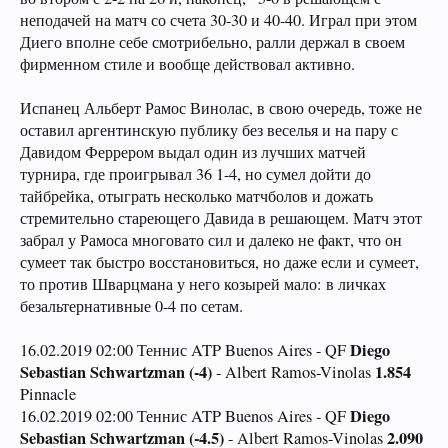
неподачей на матч со счета 30-30 и 40-40. Играл при этом
Диего вполне себе смотрибельно, ралли держал в своем
фирменном стиле и вообще действовал активно.
Испанец Альберт Рамос Винолас, в свою очередь, тоже не
оставил аргентинскую публику без веселья и на пару с
Давидом Феррером выдал один из лучших матчей
турнира, где проигрывал 36 1-4, но сумел дойти до
тайбрейка, отыграть несколько матчболов и дожать
стремительно стареющего Давида в решающем. Матч этот
забрал у Рамоса многовато сил и далеко не факт, что он
сумеет так быстро восстановиться, но даже если и сумеет,
то против Шварцмана у него козырей мало: в личках
безальтернативные 0-4 по сетам.
Diego
16.02.2019 02:00 Теннис ATP Buenos Aires - QF
Sebastian Schwartzman (-4)
1.854
- Albert Ramos-Vinolas
Pinnacle
Diego
16.02.2019 02:00 Теннис ATP Buenos Aires - QF
Sebastian Schwartzman (-4.5)
2.090
- Albert Ramos-Vinolas