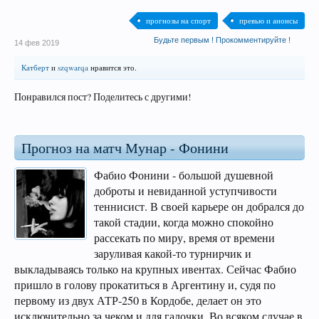
прогнозы на спорт
превью и анонсы
Будьте первым ! Прокомментируйте !
14 фев 2019
Катберт
и
szqwarqa
нравится это.
Понравился пост? Поделитесь с другими!
Прогноз на матч Мунар - Фонини
Фабио Фонини - большой душевной
доброты и невиданной уступчивости
теннисист. В своей карьере он добрался до
такой стадии, когда можно спокойно
рассекать по миру, время от времени
заруливая какой-то турнирчик и
выкладываясь только на крупных ивентах. Сейчас Фабио
пришло в голову прокатиться в Аргентину и, судя по
первому из двух АТР-250 в Кордобе, делает он это
исключительно за чеком и для галочки. Во всяком случае в