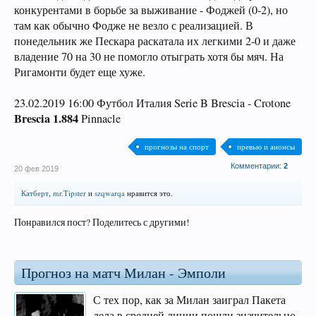
конкурентами в борьбе за выживание - Фоджей (0-2), но
там как обычно Фодже не везло с реализацией. В
понедельник же Пескара раскатала их легкими 2-0 и даже
владение 70 на 30 не помогло отыграть хотя бы мяч. На
Ригамонти будет еще хуже.
23.02.2019 16:00 Футбол Италия Serie B Brescia - Crotone
Brescia 1.884
Pinnacle
прогнозы на спорт
превью и анонсы
Комментарии:
2
20 фев 2019
Катберт
,
mr.Tipster
и
szqwarqa
нравится это.
Понравился пост? Поделитесь с другими!
Прогноз на матч Милан - Эмполи
С тех пор, как за Милан заиграл Пакета
дела в средней линии пошли значительно