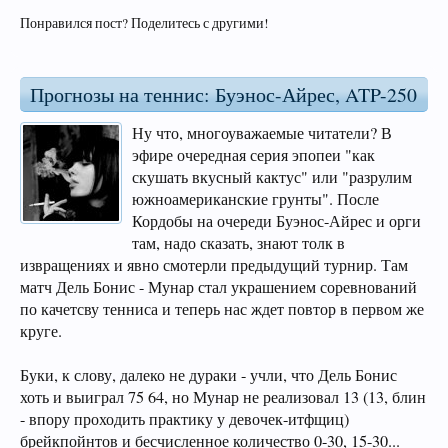
Понравился пост? Поделитесь с другими!
Прогнозы на теннис: Буэнос-Айрес, ATP-250
Ну что, многоуважаемые читатели? В
эфире очередная серия эпопеи "как
скушать вкусный кактус" или "разрулим
южноамериканские грунты". После
Кордобы на очереди Буэнос-Айрес и орги
там, надо сказать, знают толк в
извращениях и явно смотерли предыдущий турнир. Там
матч Дель Бонис - Мунар стал украшением соревнований
по качетсву тенниса и теперь нас ждет повтор в первом же
круге.
Буки, к слову, далеко не дураки - учли, что Дель Бонис
хоть и выиграл 75 64, но Мунар не реализовал 13 (13, блин
- впору проходить практику у девочек-итфщиц)
брейкпойнтов и бесчисленное количество 0-30, 15-30...