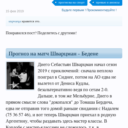
прогнозы на спорт
превью и анонсы
Будьте первым ! Прокомментируйте !
15 фев 2019
szqwarqa
нравится это.
Понравился пост? Поделитесь с другими!
Прогноз на матч Шварцман - Бедене
Диего Себастьян Шварцман начал сезон
2019 с приключений: сначала неплохо
поиграл в Сиднее, потом на АО едва не
вылетел от Дениса Кудлы,
безальтернативно ведя по сетам 2-0.
Дальше, в том же Мельбурне, Диего в
прямом смысле слова "докопался" до Томаша Бердича,
едва не отправив того домой раньше свидания с Надалем
(75 36 57 46), и вот теперь Шварцман приехал в родную
Аргентину, чтобы раздавать здесь мастер классы. В
Кордобе с мастер-классами не сложилось, т.к. в