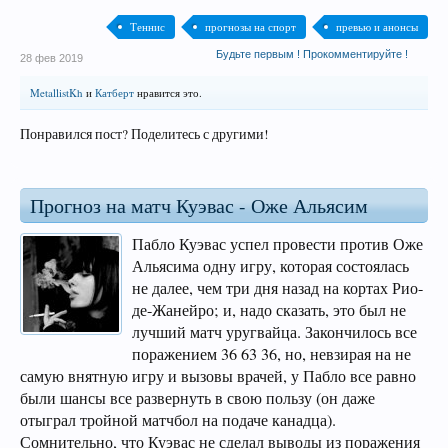
Теннис
прогнозы на спорт
превью и анонсы
Будьте первым ! Прокомментируйте !
28 фев 2019
MetallistKh
и
Катберт
нравится это.
Понравился пост? Поделитесь с другими!
Прогноз на матч Куэвас - Оже Альясим
Пабло Куэвас успел провести против Оже
Альясима одну игру, которая состоялась
не далее, чем три дня назад на кортах Рио-
де-Жанейро; и, надо сказать, это был не
лучший матч уругвайца. Закончилось все
поражением 36 63 36, но, невзирая на не
самую внятную игру и вызовы врачей, у Пабло все равно
были шансы все развернуть в свою пользу (он даже
отыграл тройной матчбол на подаче канадца).
Сомнительно, что Куэвас не сделал выводы из поражения