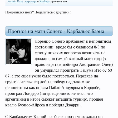
Admin Kava
,
szqwarqa
и
Катберт
нравится это.
Понравился пост? Поделитесь с другими!
Прогноз на матч Сонего - Карбальес Баэна
Лоренцо Сонего пребывает в непонятном
состоянии: вроде бы с балансом 8/3 по
сезону никаких вопросов возникать не
должно, но самый важный матч года (за
право играть в мэйндро Австралиан Опен)
он умудрился проиграть Тацума Ито 67 60
67, а это еще нужно было постараться. Переехав на
грунты, итальянец добыл победу над таким же
непонятным как он сам Пабло Андуяром в Кордобе,
проиграл Лондеро (тогда еще никто не знал, что
аргентинец в итоге сможет затащить турнир), прошел
квалю Буэнос-Айреса и победил Джарри.
С Карбальесом Баэной все более прозрачно: харды он