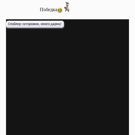
Победка
Спойлер:
осторожно, много дарма!