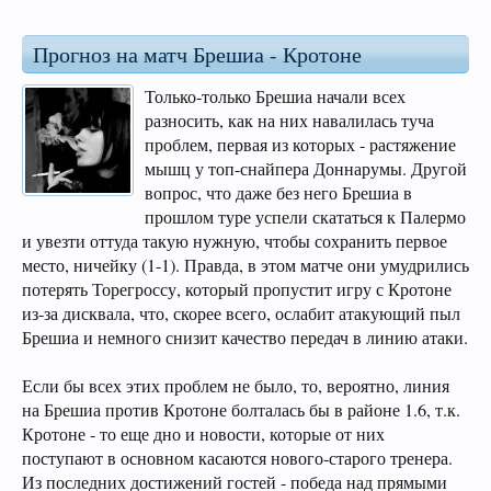
Прогноз на матч Брешиа - Кротоне
Только-только Брешиа начали всех
разносить, как на них навалилась туча
проблем, первая из которых - растяжение
мышц у топ-снайпера Доннарумы. Другой
вопрос, что даже без него Брешиа в
прошлом туре успели скататься к Палермо
и увезти оттуда такую нужную, чтобы сохранить первое
место, ничейку (1-1). Правда, в этом матче они умудрились
потерять Торегроссу, который пропустит игру с Кротоне
из-за дисквала, что, скорее всего, ослабит атакующий пыл
Брешиа и немного снизит качество передач в линию атаки.
Если бы всех этих проблем не было, то, вероятно, линия
на Брешиа против Кротоне болталась бы в районе 1.6, т.к.
Кротоне - то еще дно и новости, которые от них
поступают в основном касаются нового-старого тренера.
Из последних достижений гостей - победа над прямыми