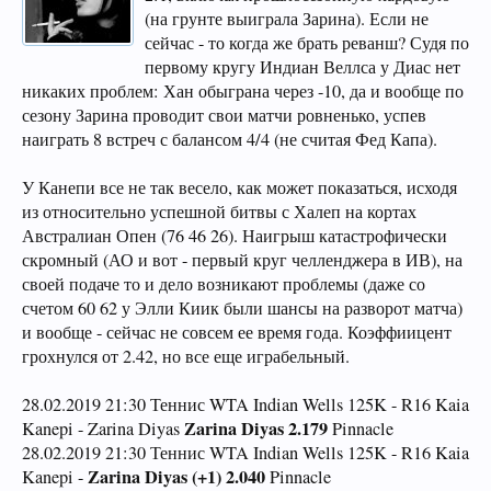
(на грунте выиграла Зарина). Если не
сейчас - то когда же брать реванш? Судя по
первому кругу Индиан Веллса у Диас нет
никаких проблем: Хан обыграна через -10, да и вообще по
сезону Зарина проводит свои матчи ровненько, успев
наиграть 8 встреч с балансом 4/4 (не считая Фед Капа).
У Канепи все не так весело, как может показаться, исходя
из относительно успешной битвы с Халеп на кортах
Австралиан Опен (76 46 26). Наигрыш катастрофически
скромный (АО и вот - первый круг челленджера в ИВ), на
своей подаче то и дело возникают проблемы (даже со
счетом 60 62 у Элли Киик были шансы на разворот матча)
и вообще - сейчас не совсем ее время года. Коэффиицент
грохнулся от 2.42, но все еще играбельный.
28.02.2019 21:30 Теннис WTA Indian Wells 125K - R16 Kaia
Zarina Diyas 2.179
Kanepi - Zarina Diyas
Pinnacle
28.02.2019 21:30 Теннис WTA Indian Wells 125K - R16 Kaia
Zarina Diyas (+1) 2.040
Kanepi -
Pinnacle