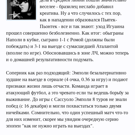
веселее - бразилец неслабо добавил
креатива. Ну а что случилось с тех пор,
как в нападении образовался Пьятек-
Пьонтек - все и так знают: уход Игуаина
прошел совершенно безболезненно. Как итог: обыграны
Наполи в кубке, сыграно 1-1 с Ромой (должны были
побеждать) и 3-1 на выезде с сумасшедшей Аталантой
(вполне по игре). Обосновавшись в зоне ЛЧ, можно теперь
и о домашней результативности подумать.
Соперник как раз подходящий: Эмполи безальтернативно
худшие на выезде в сериале (4 очка, 0.36 за игру) и подают
признаки жизни лишь отчасти. Команда играет в
атакующий футбол, а это чревато если ты ведешь борьбу за
выживание. До игры с Сассуоло Эмполи 8 туров не знали
побед (с 16 декабря) и могли похвастаться только двумя
ничейками. Сомнительно, что один успешный матч что-то
для них изменит, скорее мы увидим очередную серию
эпопеи "как не нужно играть на выездах".