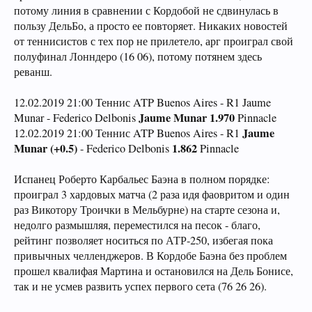
потому линия в сравнении с Кордобой не сдвинулась в
пользу ДельБо, а просто ее повторяет. Никаких новостей
от теннисистов с тех пор не прилетело, арг проиграл свой
полуфинал Лонндеро (16 06), потому потянем здесь
реванш.
12.02.2019 21:00 Теннис ATP Buenos Aires - R1 Jaume
Jaume Munar 1.970
Munar - Federico Delbonis
Pinnacle
Jaume
12.02.2019 21:00 Теннис ATP Buenos Aires - R1
Munar (+0.5)
1.862
- Federico Delbonis
Pinnacle
Испанец Роберто Карбальес Баэна в полном порядке:
проиграл 3 хардовых матча (2 раза идя фаовритом и один
раз Викотору Троички в Мельбурне) на старте сезона и,
недолго размышляя, переместился на песок - благо,
рейтинг позволяет носиться по АТР-250, избегая пока
привычных челленджеров. В Кордобе Баэна без проблем
прошел квалифая Мартина и остановился на Дель Бонисе,
так и не усмев развить успех первого сета (76 26 26).