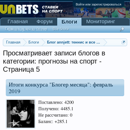
Войти или зарегистрироваться
Главная
Форум
Мониторинг
Блоги
Сканер Pinnacle
Главная страница блогов
Все блоги
Главная
Блоги
Блог annjett: теннис и все такое прочее
Просматривает записи блогов в
категории: прогнозы на спорт -
Страница 5
Итоги конкурса "Блогер месяца": февраль
2019
Поставлено: 4200
Получено: 4485.1
Не рассчитано: 0
Баланс: +285.1