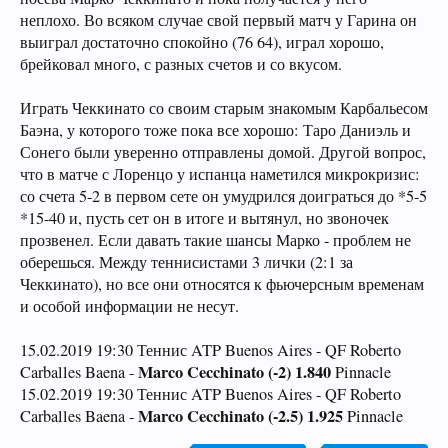
неплохо. Во всяком случае свой первый матч у Гарина он
выиграл достаточно спокойно (76 64), играл хорошо,
брейковал много, с разных счетов и со вкусом.
Играть Чеккинато со своим старым знакомым Карбальесом
Баэна, у которого тоже пока все хорошо: Таро Даниэль и
Сонего были уверенно отправлены домой. Другой вопрос,
что в матче с Лоренцо у испанца наметился микрокризис:
со счета 5-2 в первом сете он умудрился доиграться до *5-5
*15-40 и, пусть сет он в итоге и вытянул, но звоночек
прозвенел. Если давать такие шансы Марко - проблем не
оберешься. Между теннисистами 3 лички (2:1 за
Чеккинато), но все они относятся к фьючерсным временам
и особой информации не несут.
15.02.2019 19:30 Теннис ATP Buenos Aires - QF Roberto
Marco Cecchinato (-2) 1.840
Carballes Baena -
Pinnacle
15.02.2019 19:30 Теннис ATP Buenos Aires - QF Roberto
Marco Cecchinato (-2.5) 1.925
Carballes Baena -
Pinnacle