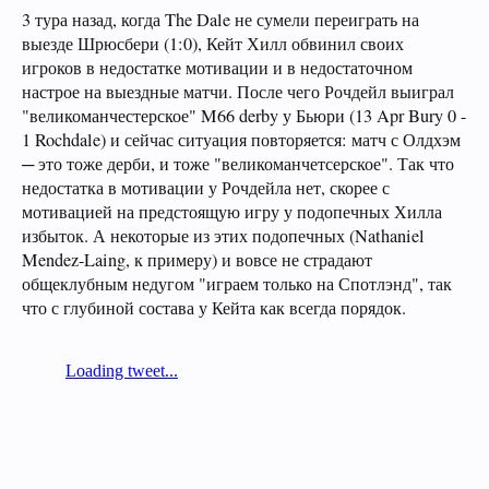
3 тура назад, когда The Dale не сумели переиграть на
выезде Шрюсбери (1:0), Кейт Хилл обвинил своих
игроков в недостатке мотивации и в недостаточном
настрое на выездные матчи. После чего Рочдейл выиграл
"великоманчестерское" M66 derby у Бьюри (13 Apr Bury 0 -
1 Rochdale) и сейчас ситуация повторяется: матч с Олдхэм
─ это тоже дерби, и тоже "великоманчетсерское". Так что
недостатка в мотивации у Рочдейла нет, скорее с
мотивацией на предстоящую игру у подопечных Хилла
избыток. А некоторые из этих подопечных (Nathaniel
Mendez-Laing, к примеру) и вовсе не страдают
общеклубным недугом "играем только на Спотлэнд", так
что с глубиной состава у Кейта как всегда порядок.