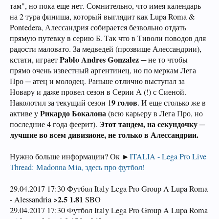
там", но пока еще нет. Сомнительно, что имея календарь
на 2 тура финиша, который выглядит как Lupa Roma &
Pontedera, Алессандрия собирается безвольно отдать
прямую путевку в серию Б. Так что в Тиволи поводов для
радости маловато. За медведей (прозвище Алессандрии),
Pablo Andres Gonzalez
кстати, играет
─ не то чтобы
прямо очень известный аргентинец, но по меркам Лега
Про ─ атец и молодец. Раньше отлично выступал за
Новару и даже провел сезон в Серии А (!) с Сиеной.
9 голов
Наколотил за текущий сезон 1
. И еще столько же в
Рикардо Бокалона
активе у
(всю карьеру в Лега Про, но
Этот тандем, на секундочку ─
последние 4 года феерит).
лучшие во всем дивизионе, не только в Алессандрии.
Нужно больше информации? Ок ►
ITALIA - Lega Pro Live
Thread: Madonna Mia, здесь про футбол!
29.04.2017 17:30 Футбол Italy Lega Pro Group A Lupa Roma
>2.5 1.81
- Alessandria
SBO
29.04.2017 17:30 Футбол Italy Lega Pro Group A Lupa Roma