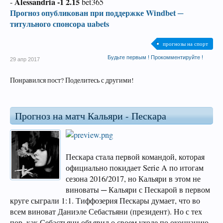
Alessandria -1 2.15
-
bet365
Прогноз опубликован при поддержке Windbet ─
титульного спонсора uabets
прогнозы на спорт
Будьте первым ! Прокомментируйте !
29 апр 2017
Понравился пост? Поделитесь с другими!
Прогноз на матч Кальяри - Пескара
Пескара стала первой командой, которая
официально покидает Serie A по итогам
сезона 2016/2017, но Кальяри в этом не
виноваты ─ Кальяри с Пескарой в первом
круге сыграли 1:1. Тиффозерия Пескары думает, что во
всем виноват Даниэле Себастьяни (президент). Но с тех
пор, как Себастьяни объявил о своем уходе по окончанию