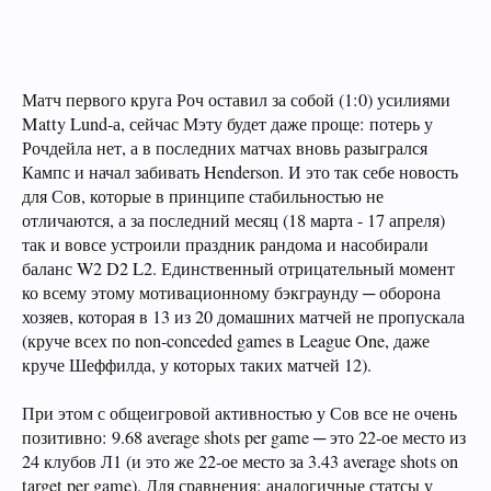
Матч первого круга Роч оставил за собой (1:0) усилиями
Matty Lund-а, сейчас Мэту будет даже проще: потерь у
Рочдейла нет, а в последних матчах вновь разыгрался
Кампс и начал забивать Henderson. И это так себе новость
для Сов, которые в принципе стабильностью не
отличаются, а за последний месяц (18 марта - 17 апреля)
так и вовсе устроили праздник рандома и насобирали
баланс W2 D2 L2. Единственный отрицательный момент
ко всему этому мотивационному бэкграунду ─ оборона
хозяев, которая в 13 из 20 домашних матчей не пропускала
(круче всех по non-conceded games в League One, даже
круче Шеффилда, у которых таких матчей 12).
При этом с общеигровой активностью у Сов все не очень
позитивно: 9.68 average shots per game ─ это 22-ое место из
24 клубов Л1 (и это же 22-ое место за 3.43 average shots on
target per game). Для сравнения: аналогичные статсы у