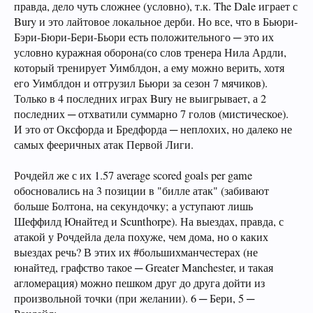
правда, дело чуть сложнее (условно), т.к. The Dale играет с
Bury и это лайтовое локальное дерби. Но все, что в Бьюри-
Бэри-Бюри-Бери-Бьори есть положительного ─ это их
условно куражная оборона(со слов тренера Нила Ардли,
который тренирует Уимблдон, а ему можно верить, хотя
его Уимблдон и отгрузил Бьюри за сезон 7 мячиков).
Только в 4 последних играх Bury не выигрывает, а 2
последних ─ отхватили суммарно 7 голов (мистическое).
И это от Оксфорда и Бредфорда ─ неплохих, но далеко не
самых фееричных атак Первой Лиги.
Рочдейл же с их 1.57 average scored goals per game
обосновались на 3 позиции в "билле атак" (забивают
больше Болтона, на секундочку; а уступают лишь
Шеффилд Юнайтед и Scunthorpe). На выездах, правда, с
атакой у Рочдейла дела похуже, чем дома, но о каких
выездах речь? В этих их #большихманчестерах (не
юнайтед, графство такое ─ Greater Manchester, и такая
агломерация) можно пешком друг до друга дойти из
произвольной точки (при желании). 6 ─ Бери, 5 ─