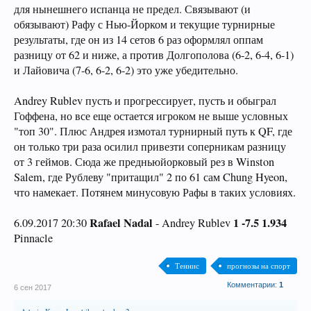
для нынешнего испанца не предел. Связывают (и
обязывают) Рафу с Нью-Йорком и текущие турнирные
результаты, где он из 14 сетов 6 раз оформлял оппам
разницу от 62 и ниже, а против Долгополова (6-2, 6-4, 6-1)
и Лайовича (7-6, 6-2, 6-2) это уже убедительно.
Andrey Rublev пусть и прогрессирует, пусть и обыграл
Гоффена, но все еще остается игроком не выше условных
"топ 30". Плюс Андрея измотал турнирный путь к QF, где
он только три раза осилил привезти соперникам разницу
от 3 геймов. Сюда же предньюйорковый рез в Winston
Salem, где Рублеву "притащил" 2 по 61 сам Chung Hyeon,
что намекает. Потянем минусовую Рафы в таких условиях.
Rafael Nadal
1 -7.5 1.934
6.09.2017 20:30
- Andrey Rublev
Pinnacle
Теннис
прогнозы на спорт
Комментарии:
1
6 сен 2017