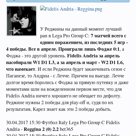
У Реджины на данный момент лучший
7 матчей всего с
ран в Lega Pro Group C:
одним поражением, из последних 5 игр -
4 победы. Все в апреле. Проиграли лишь Фодже 0:1
, а
Fidelis Andria за апрель
Фоджа - это другой уровень.
насобирали W1 D1 L3, а за апрель и март - W2 D1 L6,
что намекает
. И если Реджина будет заканчивать сезон с
Паганезе, то Андриа - с Лечче. Причем на выезде. Лечче
долгое время боролись с Фоджа за прямую путевку и даже
моментами шли на вожделенном первом месте, что для
Fidelis Andria ничего хорошего не обещает по дефолту.
Реджине нужны 2 победы для play-off и, судя по их
результатам, Карел знает как эти 2 победы добыть.
30.04.2017 15:30 Футбол Italy Lega Pro Group C Fidelis
Reggina 2 (0) 2.2
Andria -
bet365
30.04.2017 15:30 Футбол Italy Lega Pro Group C Fidelis