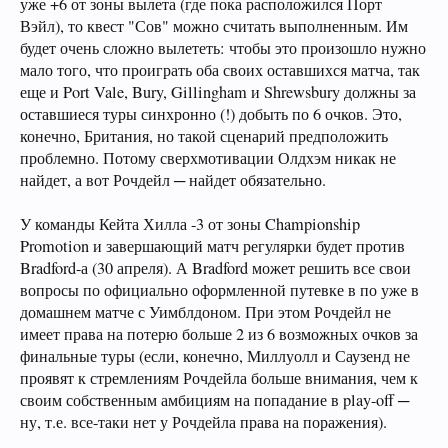
уже +6 от зоны вылета (где пока расположился Порт
Вэйл), то квест "Сов" можно считать выполненным. Им
будет очень сложно вылететь: чтобы это произошло нужно
мало того, что проиграть оба своих оставшихся матча, так
еще и Port Vale, Bury, Gillingham и Shrewsbury должны за
оставшиеся туры синхронно (!) добыть по 6 очков. Это,
конечно, Британия, но такой сценарий предположить
проблемно. Потому сверхмотивации Олдхэм никак не
найдет, а вот Рочдейл ─ найдет обязательно.
У команды Кейта Хилла -3 от зоны Championship
Promotion и завершающий матч регулярки будет против
Bradford-а (30 апреля). А Bradford может решить все свои
вопросы по официально оформленной путевке в по уже в
домашнем матче с Уимблдоном. При этом Рочдейл не
имеет права на потерю больше 2 из 6 возможных очков за
финальные туры (если, конечно, Миллуолл и Саузенд не
проявят к стремлениям Рочдейла больше внимания, чем к
своим собственным амбициям на попадание в play-off ─
ну, т.е. все-таки нет у Рочдейла права на поражения).