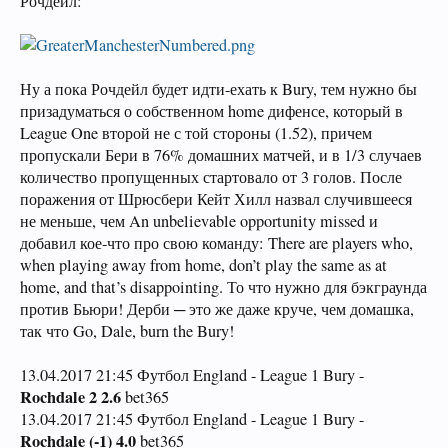
Рочдейл:
Ну а пока Рочдейл будет идти-ехать к Bury, тем нужно бы
призадуматься о собственном home дифенсе, который в
League One второй не с той стороны (1.52), причем
пропускали Бери в 76% домашних матчей, и в 1/3 случаев
количество пропущенных стартовало от 3 голов. После
поражения от Шрюсбери Кейт Хилл назвал случившееся
не меньше, чем An unbelievable opportunity missed и
добавил кое-что про свою команду: There are players who,
when playing away from home, don’t play the same as at
home, and that’s disappointing. То что нужно для бэкграунда
против Бьюри! Дерби ─ это же даже круче, чем домашка,
так что Go, Dale, burn the Bury!
13.04.2017 21:45 Футбол England - League 1 Bury -
Rochdale 2 2.6
bet365
13.04.2017 21:45 Футбол England - League 1 Bury -
Rochdale (-1) 4.0
bet365