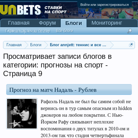
Войти или зарегистрироваться
Главная
Форум
Мониторинг
Блоги
Сканер Pinnacle
Главная страница блогов
Все блоги
Главная
Блоги
Блог annjett: теннис и все такое прочее
Просматривает записи блогов в
категории: прогнозы на спорт -
Страница 9
Прогноз на матч Надаль - Рублев
Рафаэль Надаль не был бы самим собой не
вернись он в тур самым опасным из hidden
джокеров на любом покрытии. С Нью-
Йорком Рафу связывают неплохие
воспоминания о двух титулах в 2010-ом и
2013-ом так что стадия четвертьфинала