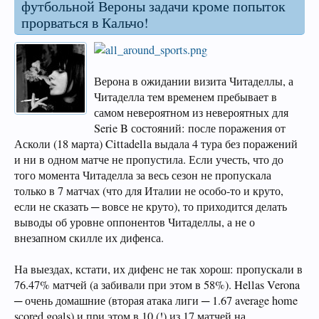
футбольной Вероны задачи кроме попыток
прорваться в Кальчо!
Верона в ожидании визита Читаделлы, а
Читаделла тем временем пребывает в
самом невероятном из невероятных для
Serie B состояний: после поражения от
Асколи (18 марта) Cittadella выдала 4 тура без поражений
и ни в одном матче не пропустила. Если учесть, что до
того момента Читаделла за весь сезон не пропускала
только в 7 матчах (что для Италии не особо-то и круто,
если не сказать ─ вовсе не круто), то приходится делать
выводы об уровне оппонентов Читаделлы, а не о
внезапном скилле их дифенса.
На выездах, кстати, их дифенс не так хорош: пропускали в
76.47% матчей (а забивали при этом в 58%). Hellas Verona
─ очень домашние (вторая атака лиги ─ 1.67 average home
scored goals) и при этом в 10 (!) из 17 матчей на