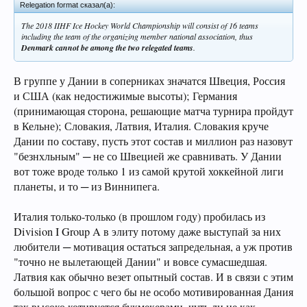
Relegation format сказал(а):
The 2018 IIHF Ice Hockey World Championship will consist of 16 teams
including the team of the organizing member national association, thus
Denmark cannot be among the two relegated teams
.
В группе у Дании в соперниках значатся Швеция, Россия
и США (как недостижимые высоты); Германия
(принимающая сторона, решающие матча турнира пройдут
в Кельне); Словакия, Латвия, Италия. Словакия круче
Дании по составу, пусть этот состав и миллион раз назовут
"безнхльным" ─ не со Швецией же сравнивать. У Дании
вот тоже вроде только 1 из самой крутой хоккейной лиги
планеты, и то ─ из Виннипега.
Италия только-только (в прошлом году) пробилась из
Division I Group A в элиту потому даже выступай за них
любители ─ мотивация остаться запредельная, а уж против
"точно не вылетающей Дании" и вовсе сумасшедшая.
Латвия как обычно везет опытный состав. И в связи с этим
большой вопрос с чего бы не особо мотивированная Дания
так высоко котируется букмекерами, чуть ли не как