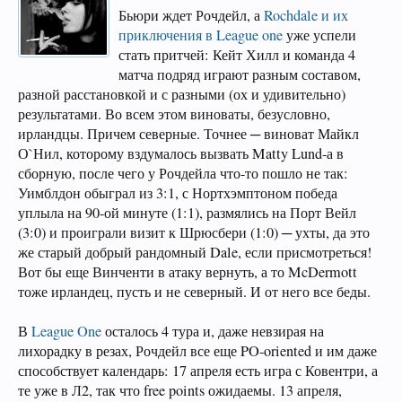
Бьюри ждет Рочдейл, а
Rochdale и их
приключения в League one
уже успели
стать притчей: Кейт Хилл и команда 4
матча подряд играют разным составом,
разной расстановкой и с разными (ох и удивительно)
результатами. Во всем этом виноваты, безусловно,
ирландцы. Причем северные. Точнее ─ виноват Майкл
О`Нил, которому вздумалось вызвать Matty Lund-а в
сборную, после чего у Рочдейла что-то пошло не так:
Уимблдон обыграл из 3:1, с Нортхэмптоном победа
уплыла на 90-ой минуте (1:1), размялись на Порт Вейл
(3:0) и проиграли визит к Шрюсбери (1:0) ─ ухты, да это
же старый добрый рандомный Dale, если присмотреться!
Вот бы еще Винченти в атаку вернуть, а то McDermott
тоже ирландец, пусть и не северный. И от него все беды.
В
League One
осталось 4 тура и, даже невзирая на
лихорадку в резах, Рочдейл все еще PO-oriented и им даже
способствует календарь: 17 апреля есть игра с Ковентри, а
те уже в Л2, так что free points ожидаемы. 13 апреля,