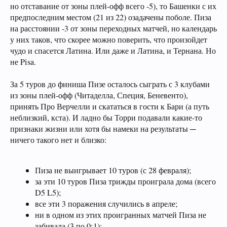
но отставание от зоны плей-офф всего -5), то Башенки с их
предпоследним местом (21 из 22) озадачены поболе. Пиза
на расстоянии -3 от зоны переходных матчей, но календарь
у них таков, что скорее можно поверить, что произойдет
чудо и спасется Латина. Или даже и Латина, и Тернана. Но
не Pisa.
За 5 туров до финиша Пизе осталось сыграть с 3 клубами
из зоны плей-офф (Читаделла, Специя, Беневенто),
принять Про Верчелли и скататься в гости к Бари (а путь
неблизкий, кста). И ладно бы Торри подавали какие-то
признаки жизни или хотя бы намеки на результаты ─
ничего такого нет и близко:
Пиза не выигрывает 10 туров (с 28 февраля);
за эти 10 туров Пиза трижды проиграла дома (всего
D5 L5);
все эти 3 поражения случились в апреле;
ни в одном из этих проигранных матчей Пиза не
забивала (3 по 0:1);