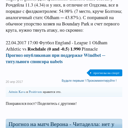
Рочдейла 11.3 (4.34) и у них, в отличие от Олдхэма, все в
порядке с филдконтролем: 54.98% (7 место, круче Болтона;
аналогичный статс Oldham ─ 43.87%). С поправкой на
обычное упорство хозяев на Boundary Park и счет первого
круга, нужно тянуть атаку, но скромно:
22.04.2017 17:00 Футбол England - League 1 Oldham
Rochdale (0 and -0.5) 1.990
Athletic vs
Pinnacle
Прогноз опубликован при поддержке Windbet ─
титульного спонсора uabets
прогнозы на спорт
Будьте первым ! Прокомментируйте !
20 апр 2017
Admin Kava
и
Positivum
нравится это.
Понравился пост? Поделитесь с другими!
Прогноз на матч Верона - Читаделла: нет у