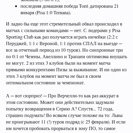
последняя домашняя победа Torri датирована 21
января (Pisa 1:0 Ternana).
И ладно бы еще этот стремительный обвал происходил в
матчах с сильными командами ─ нет. С лидерами у Pisa
Sporting Club как раз получается играть ничейки (2:2 с
Перуджей, 1:1 с Вероной, 1:1 против СПАЛ на выезде ─
все за отчетный период из 10 туров). Но синхронные три
по 0:1 от Чезены, Авеллино и Трапани оптимизма внушать
не могут. 2 из этих 3 клубов были на момент матча
прямыми конкурентами Пизы за выживание. И ни один из
этих 3 клубов на момент матча не был в своем
оптимальном состоянии за чемпионат.
А ─ вот сюрприз! ─ Про Верчелли-то как раз аккурат в
этом состоянии. Может они действительно задумали
попытку возвращения в Серию А? Спустя... 72 года,
страшно подумать! Во всяком случае похоже на то: Львы
не проигрывают 11 (!) туров подряд (с 25 февраля). И если
им хочется пробовать прорваться в зону ПО, то самое