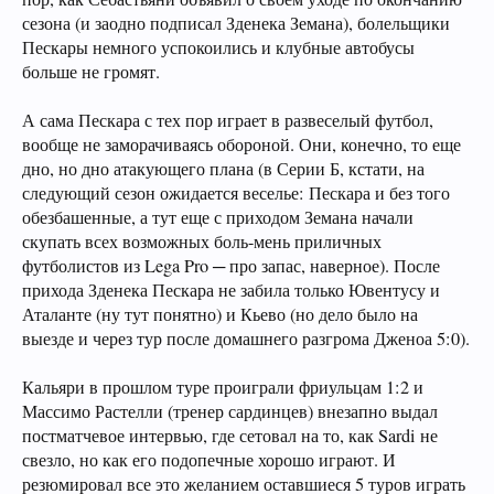
сезона (и заодно подписал Зденека Земана), болельщики
Пескары немного успокоились и клубные автобусы
больше не громят.
А сама Пескара с тех пор играет в развеселый футбол,
вообще не заморачиваясь обороной. Они, конечно, то еще
дно, но дно атакующего плана (в Серии Б, кстати, на
следующий сезон ожидается веселье: Пескара и без того
обезбашенные, а тут еще с приходом Земана начали
скупать всех возможных боль-мень приличных
футболистов из Lega Pro ─ про запас, наверное). После
прихода Зденека Пескара не забила только Ювентусу и
Аталанте (ну тут понятно) и Кьево (но дело было на
выезде и через тур после домашнего разгрома Дженоа 5:0).
Кальяри в прошлом туре проиграли фриульцам 1:2 и
Массимо Растелли (тренер сардинцев) внезапно выдал
постматчевое интервью, где сетовал на то, как Sardi не
свезло, но как его подопечные хорошо играют. И
резюмировал все это желанием оставшиеся 5 туров играть