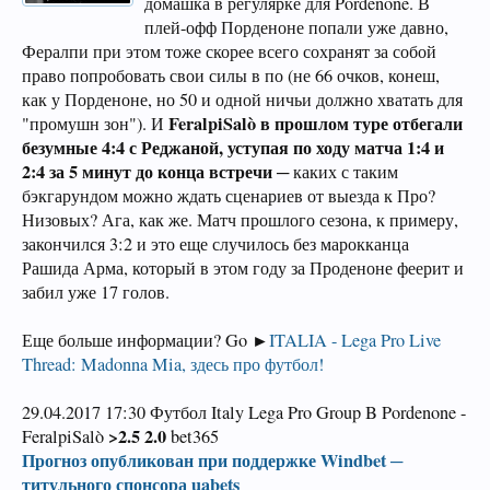
домашка в регулярке для Pordenone. В
плей-офф Порденоне попали уже давно,
Фералпи при этом тоже скорее всего сохранят за собой
право попробовать свои силы в по (не 66 очков, конеш,
как у Порденоне, но 50 и одной ничьи должно хватать для
FeralpiSalò в прошлом туре отбегали
"промушн зон"). И
безумные 4:4 с Реджаной, уступая по ходу матча 1:4 и
2:4 за 5 минут до конца встречи
─ каких с таким
бэкгарундом можно ждать сценариев от выезда к Про?
Низовых? Ага, как же. Матч прошлого сезона, к примеру,
закончился 3:2 и это еще случилось без марокканца
Рашида Арма, который в этом году за Проденоне феерит и
забил уже 17 голов.
Еще больше информации? Go ►
ITALIA - Lega Pro Live
Thread: Madonna Mia, здесь про футбол!
29.04.2017 17:30 Футбол Italy Lega Pro Group B Pordenone -
>2.5 2.0
FeralpiSalò
bet365
Прогноз опубликован при поддержке Windbet ─
титульного спонсора uabets