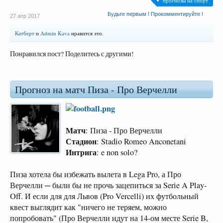
прогнозы на спорт
Будьте первым ! Прокомментируйте !
27 апр 2017
Катберт
и
Admin Kava
нравится это.
Понравился пост? Поделитесь с другими!
Прогноз на матч Пиза - Про Верчелли
Матч
: Пиза - Про Верчелли
Стадион
: Stadio Romeo Anconetani
Интрига
: e non solo?
Пиза хотела бы избежать вылета в Lega Pro, а Про
Верчелли ─ были бы не прочь зацепиться за Serie A Play-
Off. И если для для Львов (Pro Vercelli) их футбольный
квест выглядит как "ничего не теряем, можно
попробовать" (Про Верчелли идут на 14-ом месте Serie B,