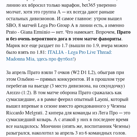
линию их вбросил только марафон, bet365 уверенно
молчат, хотя это группа А ─ их всегда дают раньше
остальных дивизионов. И самое главное: утром вышел
SBO, 8 матчей Lega Pro Group A в линии есть, а именно
Прато
Prato - Giana Erminio ─ нет. Что намекает. Впрочем,
и без очень вероятного дога в этом матче фавориты
.
Марик все еще раздает по 1.7 (вышли по 1.9, вчера можно
было взять по 1.81:
ITALIA - Lega Pro Live Thread:
Madonna Mia, здесь про футбол!
)
За апрель Прато взяли 7 очков (W2 D1 L2), обыграв при
этом Ольбию ─ прямых конкурентов. И в прошлом туре
перебегав на выезде (3 место дивизиона, на секундочку)
Arezzo (1:2). В том матче оборона Прато сражалась как
сумасшедшие, а в рамке феерил опытный Layeni, который
вышел впревые в сезоне вместо арендованного у Чезены
Riccardo Melgrati. 2 кипера для команды из Лега Про ─ это
сумасшедший козырь. А с атакой у них в последнее время
все наладилось: Мончини (опять же, воспитанник Чезены)
разыгрался, наколотил за апрель 3 из 6 командных голов.