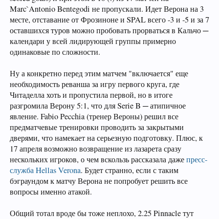
Marc`Antonio Bentegodi не пропускали. Идет Верона на 3
месте, отставание от Фрозиноне и SPAL всего -3 и -5 и за 7
оставшихся туров можно пробовать прорваться в Кальчо ─
календари у всей лидирующей группы примерно
одинаковые по сложности.
Ну а конкретно перед этим матчем "включается" еще
необходимость реванша за игру первого круга, где
Читаделла хоть и пропустила первой, но в итоге
разгромила Верону 5:1, что для Serie B ─ атипичное
явление. Fabio Pecchia (тренер Вероны) решил все
предматчевые тренировки проводить за закрытыми
дверями, что намекает на серьезную подготовку. Плюс, к
17 апреля возможно возвращение из лазарета сразу
нескольких игроков, о чем вскользь рассказала даже
пресс-
служба Hellas Verona
. Будет странно, если с таким
бэграундом к матчу Верона не попробует решить все
вопросы именно атакой.
Общий тотал вроде бы тоже неплохо, 2.25 Pinnacle тут