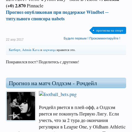
(+0) 2.870
Pinnacle
Прогноз опубликован при поддержке Windbet ─
титульного спонсора uabets
прогнозы на спорт
Будьте первым ! Прокомментируйте !
22 апр 2017
Катберт
,
Admin Kava
и
szqwarqa
нравится это.
Понравился пост? Поделитесь с другими!
Прогноз на матч Олдхэм - Рочдейл
Рочдейл рвется в плей-офф, а Олдхэм
рвется не покинуть Первую Лигу. Если
учесть, что за 2 тура до окончания
регулярки в League One, у Oldham Athletic