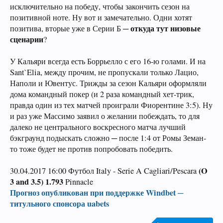
исключительно на победу, чтобы закончить сезон на
позитивной ноте. Ну вот и замечательно. Одни хотят
откуда тут низовые
позитива, вторые уже в Серии Б ─
сценарии
?
У Кальяри всегда есть Боррьелло с его 16-ю голами. И на
Sant`Elia, между прочим, не пропускали только Лацио,
Наполи и Ювентус. Трижды за сезон Кальяри оформляли
дома командный покер (и 2 раза командный хет-трик,
правда один из тех матчей проиграли Фиорентине 3:5). Ну
и раз уже Массимо заявил о желании побеждать, то для
далеко не центрального воскресного матча лучший
бэкграунд подыскать сложно ─ после 1:4 от Ромы Земан-
то тоже будет не против попробовать победить.
(O
30.04.2017 16:00 Футбол Italy - Serie A Cagliari/Pescara
3 and 3.5) 1.793
Pinnacle
Прогноз опубликован при поддержке Windbet ─
титульного спонсора uabets