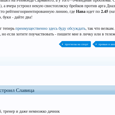
вышел на Реймонда Сармьенто, а у того - очевидные проблемы. С
4), а вчера устроил некую свистопляску брейков против арга Диа
Нава
2.45
исто рейтингоориентированную линию, где
идет по
(н
 буки - дайте два!
ег теперь
преимущественно здесь буду обсуждать
, так что велкам
, но если хотите поучаствовать - пишите мне в личку или в тележ
прогнозы на спорт
превью и ан
остроил Славица
рб, тренер и даже немножко дачник