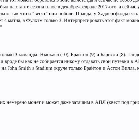
обыл на старте сезона плюс в декабре-феврале 2017-ого, а сейчас
льно, так что и "весят" они поболе. Правда, у Хаддерсфилда есть
ет 4 матча, а Фулхэм только 3. Интерпретировать этот факт мож
!"
только 3 команды: Ньюкасл (10), Брайтон (9) и Барнсли (8). Тан
и вроде бы как не собирается никому отдавать свои путевки в А
на John Smith`s Stadium (круче только Брайтон и Астон Вилла, 
них немерено монет и может даже затащим в АПЛ (квест под гр