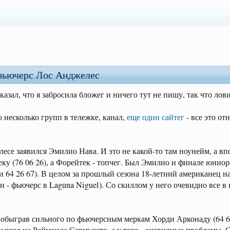
 фьючерс Лос Анджелес
азал, что я забросила бложег и ничего тут не пишу, так что лов
о несколько групп в тележке, канал,
еще один сайтег
- все это от
есе заявился Эмилио Нава. И это не какой-то там ноунейм, а вп
ку (76 06 26), а Форейтек - топчег. Был Эмилио и финале юнио
и 64 26 67). В целом за прошлый сезона 18-летний американец н
н - фьючерс в Laguna Niguel). Со скиллом у него очевидно все в 
а, обыграв сильного по фьючерсным меркам Хорди Арконаду (64 6