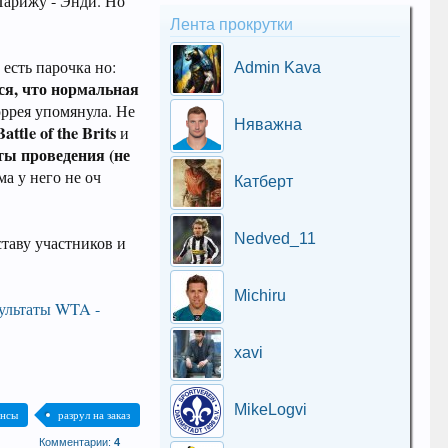
 Парижу - Энди. Но
Лента прокрутки
 есть парочка но:
Admin Kava
тся, что нормальная
юррея упомянула. Не
Няважна
attle of the Brits
и
ты проведения (не
ма у него не оч
Катберт
Nedved_11
ставу участников и
Michiru
ультаты WTA -
xavi
MikeLogvi
онсы
разрул на заказ
Комментарии:
4