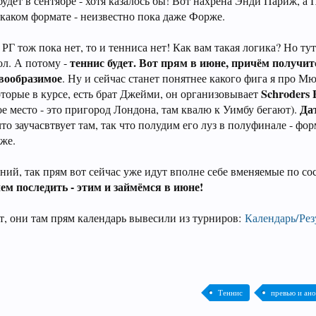
удет в сентябре - хотя казалось бы! Вот нахрена Энди Париж, а
в каком формате - неизвестно пока даже Форже.
 РГ тож пока нет, то и тенниса нет! Как вам такая логика? Но тут
теннис будет. Вот прям в июне, причём получи
ол. А потому -
евообразимое
. Ну и сейчас станет понятнее какого фига я про М
Schroders B
которые в курсе, есть брат Джейми, он организовывает
Да
ое место - это пригород Лондона, там квалю к Уимбу бегают).
то заучасвтвует там, так что полудим его луз в полуфинале - фор
же.
ий, так прям вот сейчас уже идут вполне себе вменяемые по со
чем последить - этим и займёмся в июне!
т, они там прям календарь вывесили из турниров:
Календарь/Рез
Теннис
превью и ан