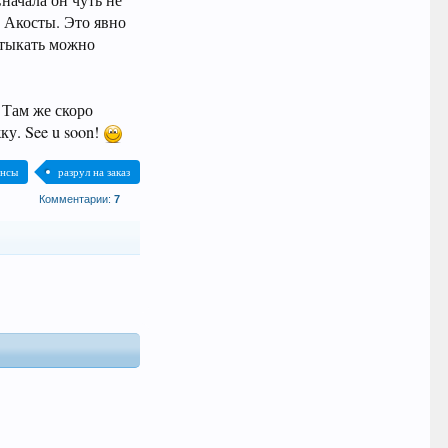
начала он чуть не
з Акосты. Это явно
атыкать можно
. Там же скоро
ку. See u soon!
онсы
разрул на заказ
Комментарии:
7