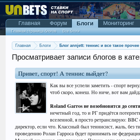
Главная
Форум
Мониторинг
Блоги
Главная страница блогов
Все блоги
Главная
Блоги
Блог annjett: теннис и все такое прочее
Просматривает записи блогов в кате
Привет, спорт! А теннис выйдет?
Как вы все успели заметить - спорт верну
чтоб скоро, конеш. Но ниче, вот вам дай
Roland Garros не возобновится до сент
нечетный год, то и РГ придётся потерпеть
вселенной, я просто ретранслирую: BBC с
директор, если что. Классный был теннисист, жаль, без ти
проведению Ролан Гарроса будет принимать не федерация 