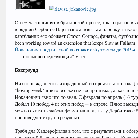
О нем часто пишут в британской прессе, как-то раз он вы
в родной Сербии с Партизаном, взяв там парочку титулов
картбланш: его обожает Craven Cottage, фанаты, футболист
been working toward an extension that keeps Slav at Fulh
Йоканович продлил свой контракт с Фулхэмом до 2019-о
─ "прорывоопределяющий" матч.
Бэкграунд
Никто не ждал, что лихорадочный во время старта года (
"boxing week" никто всерьез не воспринимал, а, как тепе
Йоканович) явно что-то знал. С февраля по апрель (16 т
Добыл 10 побед. 4 из этих побед ─ в апреле. Плюс выездн
можно считать слабоинформативным, т.к. у Дерби такое б
проповедует игру на результат.
Трабл для Хаддерсфилда в том, что с результатами в обоз
поражений было домашним, да еще и от Бертона. Который н