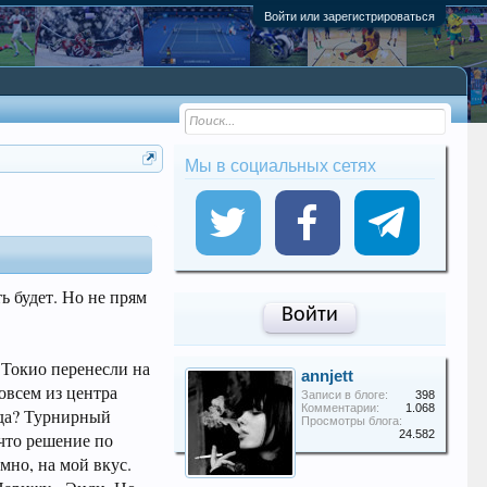
Войти или зарегистрироваться
Мы в социальных сетях
ть будет. Но не прям
Войти
в Токио перенесли на
annjett
совсем из центра
Записи в блоге:
398
Комментарии:
1.068
 да? Турнирный
Просмотры блога:
24.582
 что решение по
мно, на мой вкус.