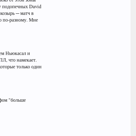
 у подопечных David
 козырь ─ матч в
но по-разному. Мне
дем Ньюкасал и
ПЛ, что намекает.
которые только один
ифом "больше