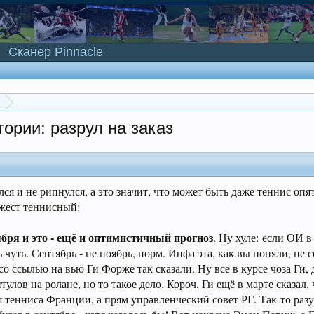
Сканер Pinnacle
гории: разрул на заказ
лся и не рипнулся, а это значит, что может быть даже теннис опя
джест теннисный:
ября и это - ещё и оптимистичный прогноз
. Ну хуле: если ОИ 
 чуть. Сентябрь - не ноябрь, норм. Инфа эта, как вы поняли, не 
о ссылью на вью Ги Форже так сказали. Ну все в курсе чоза Ги,
тулов на ролане, но то такое дело. Короч, Ги ещё в марте сказал,
тенниса Франции, а прям управленческий совет РГ. Так-то разу