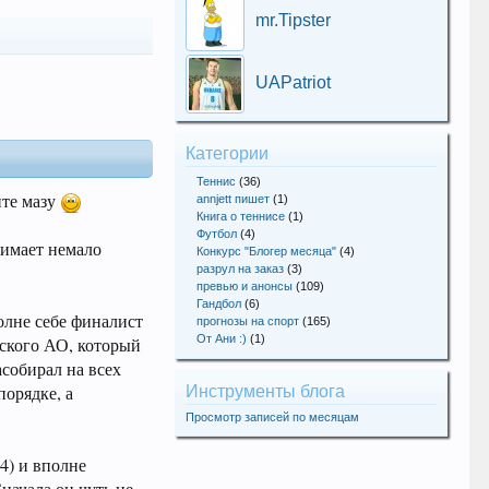
mr.Tipster
UAPatriot
Категории
Теннис
(36)
ите мазу
annjett пишет
(1)
Книга о теннисе
(1)
Футбол
(4)
нимает немало
Конкурс "Блогер месяца"
(4)
разрул на заказ
(3)
превью и анонсы
(109)
Гандбол
(6)
олне себе финалист
прогнозы на спорт
(165)
От Ани :)
(1)
рского АО, который
асобирал на всех
порядке, а
Инструменты блога
Просмотр записей по месяцам
4) и вполне