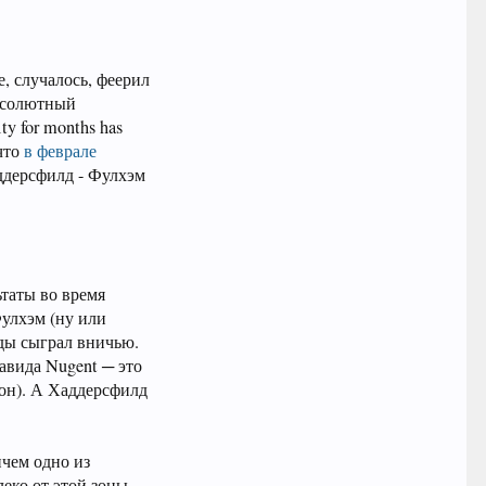
е, случалось, феерил
абсолютный
ty for months has
 что
в феврале
аддерсфилд - Фулхэм
ьтаты во время
Фулхэм (ну или
жды сыграл вничью.
Давида Nugent ─ это
зон). А Хаддерсфилд
ичем одно из
леко от этой зоны