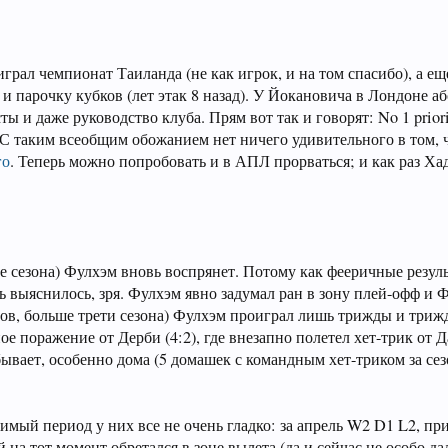
играл чемпионат Таиланда (не как игрок, и на том спасибо), а ещ
 и парочку кубков (лет этак 8 назад). У Йокановича в Лондоне 
ы и даже руководство клуба. Прям вот так и говорят: No 1 priori
am. С таким всеобщим обожанием нет ничего удивительного в том,
го
. Теперь можно попробовать и в АПЛ прорваться; и как раз Х
не сезона) Фулхэм вновь воспрянет. Потому как фееричные резул
рь выяснилось, зря. Фулхэм явно задумал ран в зону плей-офф и 
уров, больше трети сезона) Фулхэм проиграл лишь трижды и три
ое поражение от Дерби (4:2), где внезапно полетел хет-трик от 
ывает, особенно дома (5 домашек с командным хет-триком за се
римый период у них все не очень гладко: за апрель W2 D1 L2, пр
а тот момент обретался в зоне вылета (да и сейчас не особо да