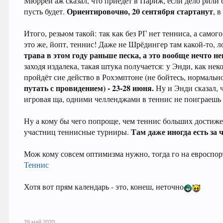
Мюррей аж сказал, что приедет в Париж, если дело рили б
Ориентировочно, 20 сентября стартанут
пусть будет.
, 
Итого, резьюм такой: так как без РГ нет тенниса, а самого
это же, йопт, теннис! Даже не Шрёдингер там какой-то, л
трава в этом году раньше песка, а это вообще нечто н
заходя издалека, такая штука получается: у Энди, как не
пройдёт сие действо в Рохэмптоне (не бойтесь, нормальн
путать с провидением) - 23-28 июня.
Ну и Энди сказал, ч
игровая ща, одними челленджами в теннис не поиграешь 
Ну а кому бы чего попроще, чем теннис больших достижен
Там даже иногда есть за 
участниц теннисные турниры.
Мож кому совсем оптимизма нужно, тогда го на евроспор
Теннис
Хотя вот прям календарь - это, конеш, неточно
29 май 2020