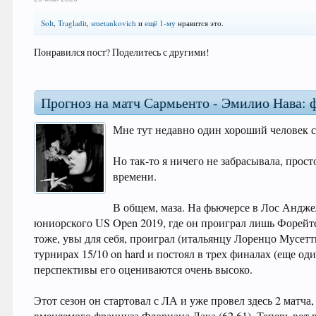
Solt
,
Tragladit
,
smetankovich
и
ещё 1-му
нравится это.
Понравился пост? Поделитесь с другими!
Прогноз на матч Сармьенто - Эмилио Нава:
Мне тут недавно один хороший человек ск
Но так-то я ничего не забрасывала, прост
времени.
В общем, маза. На фьючерсе в Лос Анджел
юниорского US Open 2019, где он проиграл лишь Форейте
тоже, увы для себя, проиграл (итальянцу Лоренцо Мусетт
турнирах 15/10 on hard и постоял в трех финалах (еще оди
перспективы его оцениваются очень высоко.
Этот сезон он стартовал с ЛА и уже провел здесь 2 матч