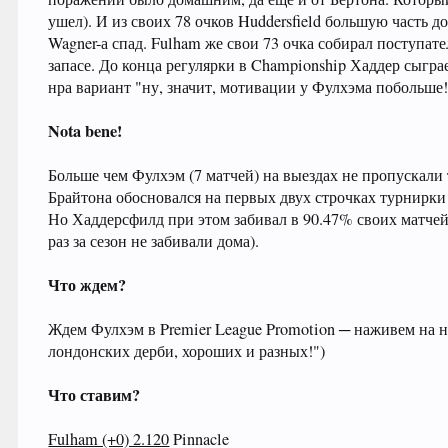
ушел). И из своих 78 очков Huddersfield большую часть д
Wagner-а спад. Fulham же свои 73 очка собирал поступате
запасе. До конца регулярки в Championship Хаддер сыгра
нра вариант "ну, значит, мотивации у Фулхэма побольше
Nota bene!
Больше чем Фулхэм (7 матчей) на выездах не пропускали 
Брайтона обосновался на первых двух строчках турнирки 
Но Хаддерсфилд при этом забивал в 90.47% своих матчей 
раз за сезон не забивали дома).
Что ждем?
Ждем Фулхэм в Premier League Promotion ─ наживем на 
лондонских дерби, хороших и разных!")
Что ставим?
Fulham (+0) 2.120
Pinnacle