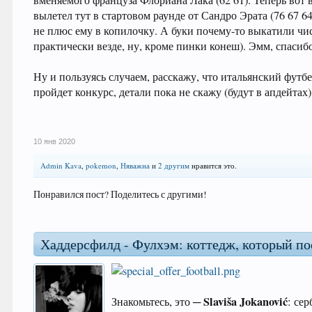
вменяемого француза Флориана Лака (62 61). Теперь вот 
вылетел тут в стартовом раунде от Сандро Эрата (76 67 6
не плюс ему в копилочку. А буки почему-то выкатили ч
практически везде, ну, кроме пинки конеш). Эмм, спасибо,
Ну и пользуясь случаем, расскажу, что итальянский футб
пройдет конкурс, детали пока не скажу (будут в апдейтах)
10 янв 2020
Admin Kava
,
pokemon
,
Няважна
и
2 другим
нравится это.
Понравился пост? Поделитесь с другими!
Хаддерсфилд - Фулхэм: коттедж, который п
Slaviša Jokanović
Знакомьтесь, это ─
: се