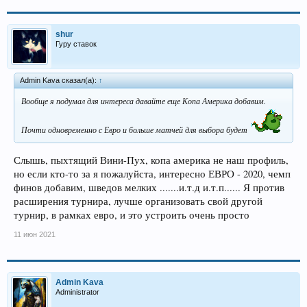
shur
Гуру ставок
Admin Kava сказал(а):
↑
Вообще я подумал для интереса давайте еще Копа Америка добавим.
Почти одновременно с Евро и больше матчей для выбора будет
Слышь, пыхтящий Вини-Пух, копа америка не наш профиль,
но если кто-то за я пожалуйста, интересно ЕВРО - 2020, чемп
финов добавим, шведов мелких .......и.т.д и.т.п...... Я против
расширения турнира, лучше организовать свой другой
турнир, в рамках евро, и это устроить очень просто
11 июн 2021
Admin Kava
Administrator