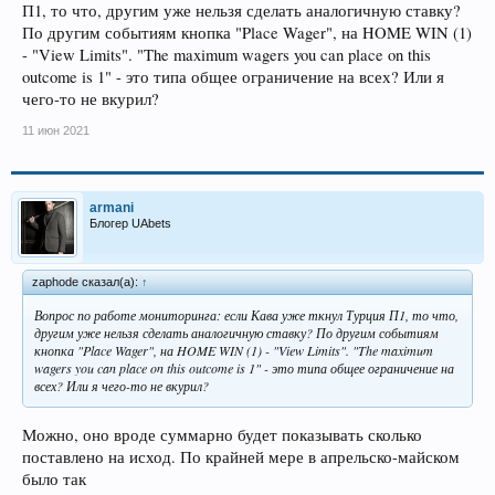
П1, то что, другим уже нельзя сделать аналогичную ставку?
По другим событиям кнопка "Place Wager", на HOME WIN (1)
- "View Limits". "The maximum wagers you can place on this
outcome is 1" - это типа общее ограничение на всех? Или я
чего-то не вкурил?
11 июн 2021
armani
Блогер UAbets
zaphode сказал(а):
↑
Вопрос по работе мониторинга: если Кава уже ткнул Турция П1, то что,
другим уже нельзя сделать аналогичную ставку? По другим событиям
кнопка "Place Wager", на HOME WIN (1) - "View Limits". "The maximum
wagers you can place on this outcome is 1" - это типа общее ограничение на
всех? Или я чего-то не вкурил?
Можно, оно вроде суммарно будет показывать сколько
поставлено на исход. По крайней мере в апрельско-майском
было так