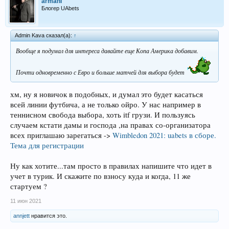
armani
Блогер UAbets
Admin Kava сказал(а):
↑
Вообще я подумал для интереса давайте еще Копа Америка добавим.
Почти одновременно с Евро и больше матчей для выбора будет
хм, ну я новичок в подобных, и думал это будет касаться
всей линии футбича, а не только ойро. У нас например в
теннисном свобода выбора, хоть itf грузи. И пользуясь
случаем кстати дамы и господа ,на правах со-организатора
всех приглашаю зарегаться ->
Wimbledon 2021: uabets в сборе.
Тема для регистрации
Ну как хотите...там просто в правилах напишите что идет в
учет в турик. И скажите по взносу куда и когда, 11 же
стартуем ?
11 июн 2021
annjett
нравится это.