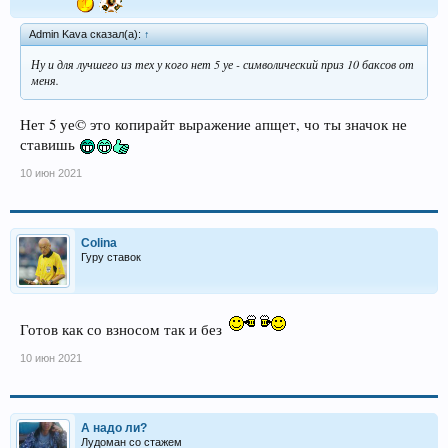
Admin Kava сказал(а):
↑
Ну и для лучшего из тех у кого нет 5 уе - символический приз 10 баксов от
меня.
Нет 5 уе© это копирайт выражение апщет, чо ты значок не
ставишь
10 июн 2021
Colina
Гуру ставок
Готов как со взносом так и без
10 июн 2021
А надо ли?
Лудоман со стажем