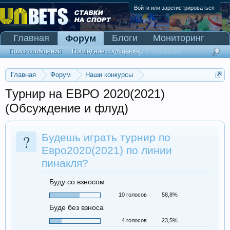
Войти или зарегистрироваться
Главная
Блоги
Мониторинг
Форум
Сканер Pinnacle
Поиск сообщений
Последние сообщения
Главная
Форум
Наши конкурсы
Конкурс прогнозистов по линии Pinnacle
Турнир на ЕВРО 2020(2021)
(Обсуждение и флуд)
?
Будешь играть турнир по
Евро2020(2021) по линии
пинакля?
Буду со взносом
10 голосов
58,8%
Буде без взноса
4 голосов
23,5%