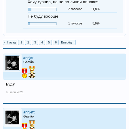
Хочу турнир, но не по линии пинакля
2 голосов
11,8%
Не буду вообще
1 голосов
5,9%
< Назад
1
2
3
4
5
6
Вперёд >
annjett
Gastão
Буду
10 июн 2021
annjett
Gastão