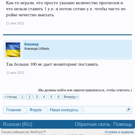
Как-то играли, что просто указано количество прогнозов и
что нельзя ставить 1 у.е. и потом сотню у.е. чтобы чисто по
ройке нечестно выехать
11 июн 2021
Кошмар
Команда UAbets
Так больше 100 не дает мониторинг поставить
11 июн 2021
(Вы должны войти или зарегистрироваться, чтобы ответить.)
< Назад
1
2
3
4
5
6
Вперёд >
Главная
Форум
Наши конкурсы
Конкурс прогнозистов по линии Pinnacle
Russian (RU)
Обратная связь
Помощь
Forum software by XenForo™
Условия и правила