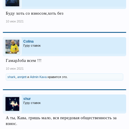
Буду хоть со взносом,хоть без
10 июн 2021
Colina
Гуру ставок
ГамарJоба всем !!!
10 июн 2021
shark
,
annjett
и
Admin Kava
нравится это.
shur
Гуру ставок
А ты, Кава, гришь мало, вся передовая общественность за
взнос.